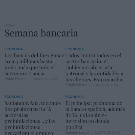
Semana bancaria
ECONOMÍA
ECONOMÍA
Los bancos del Ibex ganan
Todos contra todos en el
20.164 millones hasta
sector bancario: el
junio, más que todo el
Gobierno cabrea a la
sector en Francia
patronal y las entidades a
los clientes. Esto marcha
Pablo Ferrer
01/08/2026 06:00
Pablo Ferrer
25/07/2026 06:00
ECONOMÍA
ECONOMÍA
Santander. Ana, tenemos
El principal problema de
dos problemas: la IA
la banca española, además
acelera las
de IA, es la sobre-
prejubilaciones... y las
inversión en deuda
prejubilaciones
pública
precarizan el empleo
Eulogio López
11/07/2026 06:00