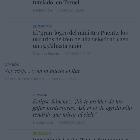
tutelado, en Teruel
Redacción
07/08/2026 12:38
ECONOMÍA
El ‘gran’ logro del ministro Puente: los
usuarios de tren de alta velocidad caen
un 15,5% hasta junio
Cristina Martín
07/08/2026 12:37
OPINIÓN
Soy viejo... y no lo puedo evitar
Carlos Aurelio Caldito
07/08/2026 12:30
OPINIÓN
Eclipse Sánchez: "No te olvides de las
gafas protectoras. Así, el 12 de agosto sólo
tendrás que mirar al cielo"
Hispanidad
07/08/2026 12:18
SOCIEDAD
Invasión de Ceuta. "Hay 4.820 menores