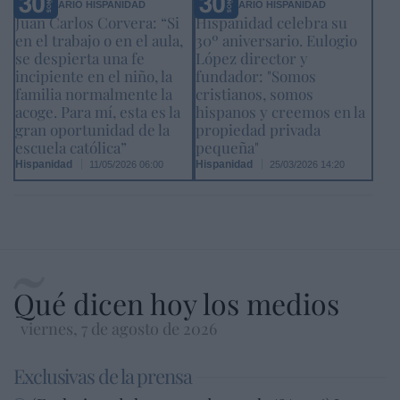
ANIVERSARIO HISPANIDAD
ANIVERSARIO HISPANIDAD
Juan Carlos Corvera: “Si
Hispanidad celebra su
en el trabajo o en el aula,
30º aniversario. Eulogio
se despierta una fe
López director y
incipiente en el niño, la
fundador: "Somos
familia normalmente la
cristianos, somos
acoge. Para mí, esta es la
hispanos y creemos en la
gran oportunidad de la
propiedad privada
escuela católica”
pequeña"
Hispanidad
Hispanidad
11/05/2026 06:00
25/03/2026 14:20
Qué dicen hoy los medios
viernes, 7 de agosto de 2026
Exclusivas de la prensa