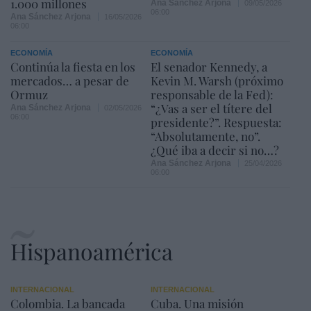
1.000 millones
Ana Sánchez Arjona
09/05/2026
06:00
Ana Sánchez Arjona
16/05/2026
06:00
ECONOMÍA
ECONOMÍA
Continúa la fiesta en los
El senador Kennedy, a
mercados… a pesar de
Kevin M. Warsh (próximo
Ormuz
responsable de la Fed):
“¿Vas a ser el títere del
Ana Sánchez Arjona
02/05/2026
06:00
presidente?”. Respuesta:
“Absolutamente, no”.
¿Qué iba a decir si no…?
Ana Sánchez Arjona
25/04/2026
06:00
Hispanoamérica
INTERNACIONAL
INTERNACIONAL
Colombia. La bancada
Cuba. Una misión