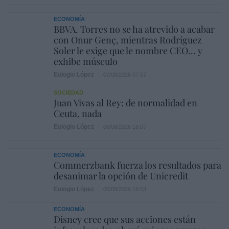
ECONOMÍA
BBVA. Torres no se ha atrevido a acabar
con Onur Genç, mientras Rodríguez
Soler le exige que le nombre CEO... y
exhibe músculo
Eulogio López
07/08/2026 07:57
SOCIEDAD
Juan Vivas al Rey: de normalidad en
Ceuta, nada
Eulogio López
06/08/2026 18:07
ECONOMÍA
Commerzbank fuerza los resultados para
desanimar la opción de Unicredit
Eulogio López
06/08/2026 18:03
ECONOMÍA
Disney cree que sus acciones están