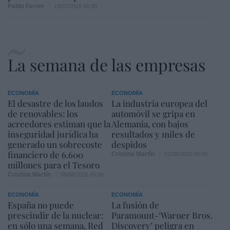
Pablo Ferrer
18/07/2026 06:00
La semana de las empresas
ECONOMÍA
ECONOMÍA
El desastre de los laudos
La industria europea del
de renovables: los
automóvil se gripa en
acreedores estiman que la
Alemania, con bajos
inseguridad jurídica ha
resultados y miles de
generado un sobrecoste
despidos
financiero de 6.600
Cristina Martín
01/08/2026 06:00
millones para el Tesoro
Cristina Martín
08/08/2026 06:00
ECONOMÍA
ECONOMÍA
España no puede
La fusión de
prescindir de la nuclear:
Paramount-‘Warner Bros.
en sólo una semana, Red
Discovery’ peligra en