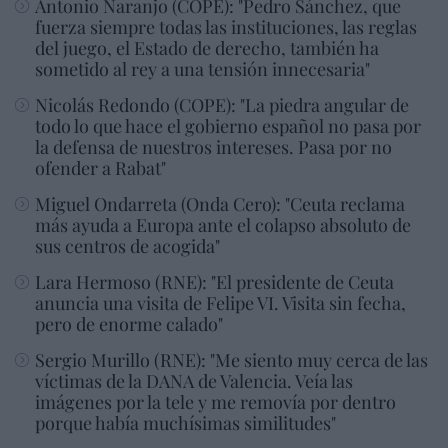
Antonio Naranjo (COPE): "Pedro Sánchez, que
fuerza siempre todas las instituciones, las reglas
del juego, el Estado de derecho, también ha
sometido al rey a una tensión innecesaria"
Nicolás Redondo (COPE): "La piedra angular de
todo lo que hace el gobierno español no pasa por
la defensa de nuestros intereses. Pasa por no
ofender a Rabat"
Miguel Ondarreta (Onda Cero): "Ceuta reclama
más ayuda a Europa ante el colapso absoluto de
sus centros de acogida"
Lara Hermoso (RNE): "El presidente de Ceuta
anuncia una visita de Felipe VI. Visita sin fecha,
pero de enorme calado"
Sergio Murillo (RNE): "Me siento muy cerca de las
víctimas de la DANA de Valencia. Veía las
imágenes por la tele y me removía por dentro
porque había muchísimas similitudes"