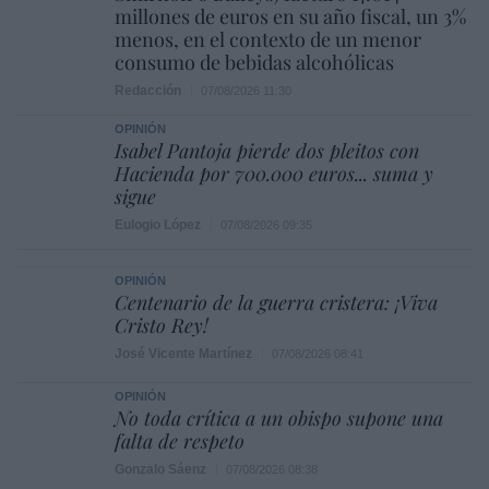
millones de euros en su año fiscal, un 3%
menos, en el contexto de un menor
consumo de bebidas alcohólicas
Redacción
07/08/2026 11:30
OPINIÓN
Isabel Pantoja pierde dos pleitos con
Hacienda por 700.000 euros... suma y
sigue
Eulogio López
07/08/2026 09:35
OPINIÓN
Centenario de la guerra cristera: ¡Viva
Cristo Rey!
José Vicente Martínez
07/08/2026 08:41
OPINIÓN
No toda crítica a un obispo supone una
falta de respeto
Gonzalo Sáenz
07/08/2026 08:38