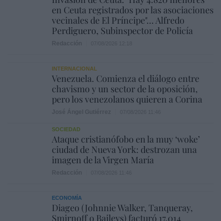
en Ceuta registrados por las asociaciones
vecinales de El Príncipe"... Alfredo
Perdiguero, Subinspector de Policía
Redacción
07/08/2026 12:18
INTERNACIONAL
Venezuela. Comienza el diálogo entre
chavismo y un sector de la oposición,
pero los venezolanos quieren a Corina
José Ángel Gutiérrez
07/08/2026 11:46
SOCIEDAD
Ataque cristianófobo en la muy ‘woke’
ciudad de Nueva York: destrozan una
imagen de la Virgen María
Redacción
07/08/2026 11:46
ECONOMÍA
Diageo (Johnnie Walker, Tanqueray,
Smirnoff o Baileys) facturó 17.014