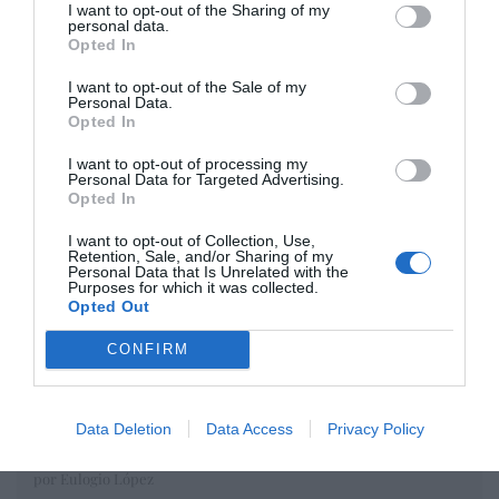
I want to opt-out of the Sharing of my
personal data.
Opted In
I want to opt-out of the Sale of my
Personal Data.
Opted In
I want to opt-out of processing my
Personal Data for Targeted Advertising.
Opted In
I want to opt-out of Collection, Use,
Retention, Sale, and/or Sharing of my
Actualidad en los MERCADOS
Personal Data that Is Unrelated with the
Purposes for which it was collected.
Patrocinado por
Opted Out
CONFIRM
Opinión
Data Deletion
Data Access
Privacy Policy
Enormes minucias
por Eulogio López