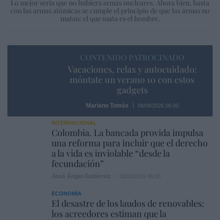
Lo mejor sería que no hubiera armas nucleares. Ahora bien, hasta
con las armas atómicas se cumple el principio de que las armas no
matan: el que mata es el hombre.
CONTENIDO PATROCINADO
Vacaciones, relax y autocuidado:
móntate un verano 10 con estos
gadgets
Mariano Tomás
08/08/2026 06:00
INTERNACIONAL
Colombia. La bancada provida impulsa
una reforma para incluir que el derecho
a la vida es inviolable “desde la
fecundación”
José Ángel Gutiérrez
08/08/2026 06:00
ECONOMÍA
El desastre de los laudos de renovables:
los acreedores estiman que la