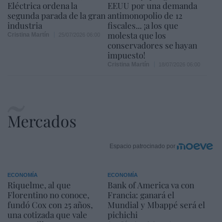
Eléctrica ordena la
EEUU por una demanda
segunda parada de la gran
antimonopolio de 12
industria
fiscales... ¡a los que
molesta que los
Cristina Martín
25/07/2026 06:00
conservadores se hayan
impuesto!
Cristina Martín
18/07/2026 06:00
Mercados
Espacio patrocinado por
ECONOMÍA
ECONOMÍA
Riquelme, al que
Bank of America va con
Florentino no conoce,
Francia: ganará el
fundó Cox con 25 años,
Mundial y Mbappé será el
una cotizada que vale
pichichi