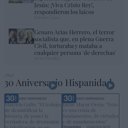
Jesús: ¡Viva Cristo Rey!,
respondieron los laicos
Eulogio López
Genaro Arias Herrero, el terror
socialista que, en plena Guerra
Civil, torturaba y mataba a
cualquier persona 'de derechas'
Javier Paredes
30 Aniversario Hispanidad
ANIVERSARIO HISPANIDAD
ANIVERSARIO HISPANIDAD
Marcelo Gullo: “El trabajo
Jaime Mayor Oreja: “Esto
de desmitificar la
es una crisis de
historia, de poner la
fundamentos, de virtudes
verdadera, de desmontar
y de mandamientos"
la falsificación, es un
Hispanidad
15/06/2026 06:00