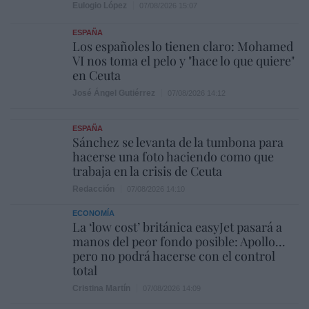
Eulogio López
07/08/2026 15:07
ESPAÑA
Los españoles lo tienen claro: Mohamed
VI nos toma el pelo y "hace lo que quiere"
en Ceuta
José Ángel Gutiérrez
07/08/2026 14:12
ESPAÑA
Sánchez se levanta de la tumbona para
hacerse una foto haciendo como que
trabaja en la crisis de Ceuta
Redacción
07/08/2026 14:10
ECONOMÍA
La ‘low cost’ británica easyJet pasará a
manos del peor fondo posible: Apollo...
pero no podrá hacerse con el control
total
Cristina Martín
07/08/2026 14:09