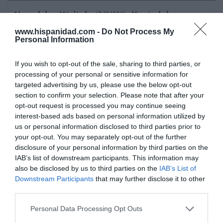
Kowalska-Wojtyla (XXIX). "La palabra no
convirtió, la sangre convertirá"
www.hispanidad.com -
Do Not Process My
Personal Information
por Eulogio López
Artículos anteriores
If you wish to opt-out of the sale, sharing to third parties, or
processing of your personal or sensitive information for
targeted advertising by us, please use the below opt-out
section to confirm your selection. Please note that after your
opt-out request is processed you may continue seeing
interest-based ads based on personal information utilized by
us or personal information disclosed to third parties prior to
your opt-out. You may separately opt-out of the further
disclosure of your personal information by third parties on the
IAB’s list of downstream participants. This information may
also be disclosed by us to third parties on the
IAB’s List of
Downstream Participants
that may further disclose it to other
third parties.
Personal Data Processing Opt Outs