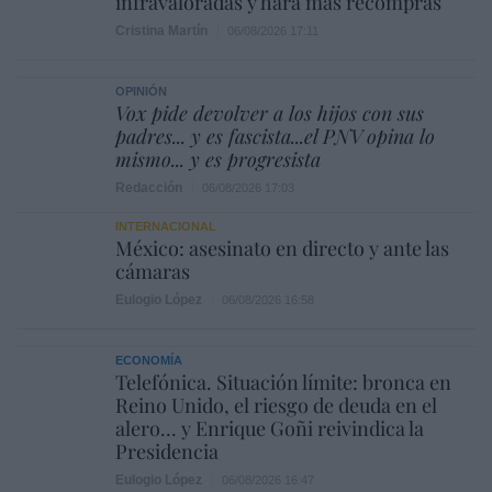
infravaloradas y hará más recompras
Cristina Martín
06/08/2026 17:11
OPINIÓN
Vox pide devolver a los hijos con sus
padres... y es fascista...el PNV opina lo
mismo... y es progresista
Redacción
06/08/2026 17:03
INTERNACIONAL
México: asesinato en directo y ante las
cámaras
Eulogio López
06/08/2026 16:58
ECONOMÍA
Telefónica. Situación límite: bronca en
Reino Unido, el riesgo de deuda en el
alero... y Enrique Goñi reivindica la
Presidencia
Eulogio López
06/08/2026 16:47