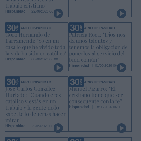
trabajo cristiano"
Hispanidad
22/06/2026 06:00
ANIVERSARIO HISPANIDAD
ANIVERSARIO HISPANIDAD
Coro Hernando de
Patricia Roca: “Dios nos
Larramendi: "Yo en mi
da unos talentos y
casa lo que he vivido toda
tenemos la obligación de
la vida ha sido en católico"
ponerlos al servicio del
bien común”
Hispanidad
08/06/2026 06:00
Hispanidad
01/06/2026 06:00
ANIVERSARIO HISPANIDAD
ANIVERSARIO HISPANIDAD
José Carlos González-
Manuel Pizarro: “El
Hurtado: “Cuando eres
cristiano tiene que ser
católico y estás en un
consecuente con la fe”
trabajo y la gente no lo
Hispanidad
18/05/2026 06:00
sabe, te lo deberías hacer
mirar"
Hispanidad
25/05/2026 06:00