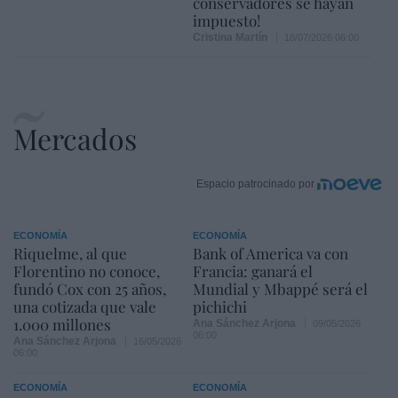
conservadores se hayan
impuesto!
Cristina Martín
18/07/2026 06:00
Mercados
Espacio patrocinado por
ECONOMÍA
ECONOMÍA
Riquelme, al que
Bank of America va con
Florentino no conoce,
Francia: ganará el
fundó Cox con 25 años,
Mundial y Mbappé será el
una cotizada que vale
pichichi
1.000 millones
Ana Sánchez Arjona
09/05/2026
06:00
Ana Sánchez Arjona
16/05/2026
06:00
ECONOMÍA
ECONOMÍA