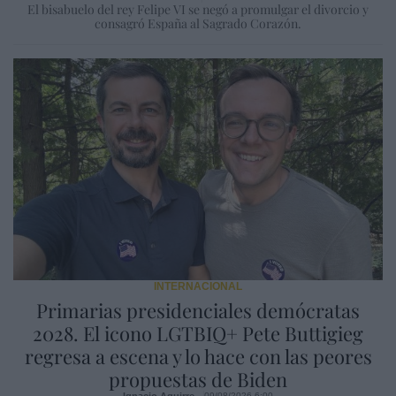
El bisabuelo del rey Felipe VI se negó a promulgar el divorcio y
consagró España al Sagrado Corazón.
INTERNACIONAL
Primarias presidenciales demócratas
2028. El icono LGTBIQ+ Pete Buttigieg
regresa a escena y lo hace con las peores
propuestas de Biden
Ignacio Aguirre
09/08/2026 6:00