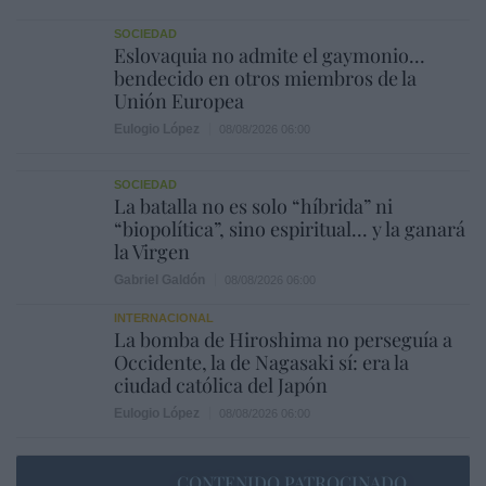
SOCIEDAD
Eslovaquia no admite el gaymonio...
bendecido en otros miembros de la
Unión Europea
Eulogio López
08/08/2026 06:00
SOCIEDAD
La batalla no es solo “híbrida” ni
“biopolítica”, sino espiritual... y la ganará
la Virgen
Gabriel Galdón
08/08/2026 06:00
INTERNACIONAL
La bomba de Hiroshima no perseguía a
Occidente, la de Nagasaki sí: era la
ciudad católica del Japón
Eulogio López
08/08/2026 06:00
CONTENIDO PATROCINADO