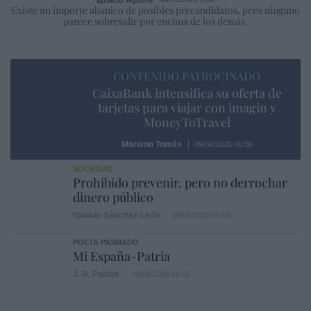
Existe un importe abanico de posibles precandidatos, pero ninguno
parece sobresalir por encima de los demás.
CONTENIDO PATROCINADO
CaixaBank intensifica su oferta de
tarjetas para viajar con imagin y
MoneyToTravel
Mariano Tomás
09/08/2026 06:00
SOCIEDAD
Prohibido prevenir, pero no derrochar
dinero público
Ignacio Sánchez-León
09/08/2026 06:00
POETA PASMADO
Mi España-Patria
J. R. Pablos
09/08/2026 06:00