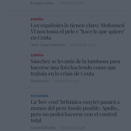
Eulogio López
07/08/2026 15:07
ESPAÑA
Los españoles lo tienen claro: Mohamed
VI nos toma el pelo y "hace lo que quiere"
en Ceuta
José Ángel Gutiérrez
07/08/2026 14:12
ESPAÑA
Sánchez se levanta de la tumbona para
hacerse una foto haciendo como que
trabaja en la crisis de Ceuta
Redacción
07/08/2026 14:10
ECONOMÍA
La ‘low cost’ británica easyJet pasará a
manos del peor fondo posible: Apollo...
pero no podrá hacerse con el control
total
Cristina Martín
07/08/2026 14:09