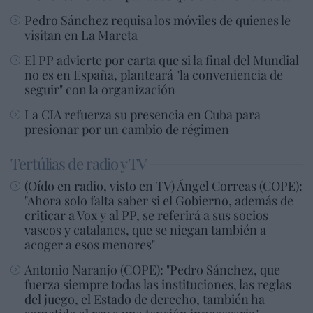
Pedro Sánchez requisa los móviles de quienes le
visitan en La Mareta
El PP advierte por carta que si la final del Mundial
no es en España, planteará "la conveniencia de
seguir" con la organización
La CIA refuerza su presencia en Cuba para
presionar por un cambio de régimen
Tertúlias de radio y TV
(Oído en radio, visto en TV) Ángel Correas (COPE):
"Ahora solo falta saber si el Gobierno, además de
criticar a Vox y al PP, se referirá a sus socios
vascos y catalanes, que se niegan también a
acoger a esos menores"
Antonio Naranjo (COPE): "Pedro Sánchez, que
fuerza siempre todas las instituciones, las reglas
del juego, el Estado de derecho, también ha