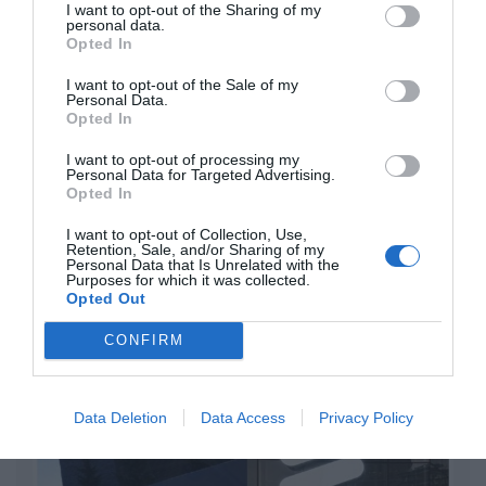
I want to opt-out of the Sharing of my
personal data.
Opted In
I want to opt-out of the Sale of my
Personal Data.
Opted In
I want to opt-out of processing my
Personal Data for Targeted Advertising.
Actualidad en los MERCADOS
Opted In
Patrocinado por
I want to opt-out of Collection, Use,
Retention, Sale, and/or Sharing of my
Personal Data that Is Unrelated with the
Purposes for which it was collected.
Opted Out
Opinión
CONFIRM
Enormes minucias
por Eulogio López
Data Deletion
Data Access
Privacy Policy