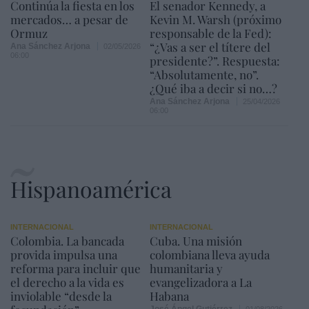
Continúa la fiesta en los
El senador Kennedy, a
mercados… a pesar de
Kevin M. Warsh (próximo
Ormuz
responsable de la Fed):
“¿Vas a ser el títere del
Ana Sánchez Arjona
02/05/2026
06:00
presidente?”. Respuesta:
“Absolutamente, no”.
¿Qué iba a decir si no…?
Ana Sánchez Arjona
25/04/2026
06:00
Hispanoamérica
INTERNACIONAL
INTERNACIONAL
Colombia. La bancada
Cuba. Una misión
provida impulsa una
colombiana lleva ayuda
reforma para incluir que
humanitaria y
el derecho a la vida es
evangelizadora a La
inviolable “desde la
Habana