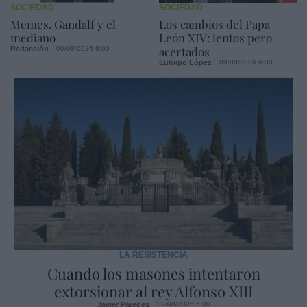
SOCIEDAD
SOCIEDAD
Memes. Gandalf y el
Los cambios del Papa
mediano
León XIV: lentos pero
acertados
Redacción
09/08/2026 6:00
Eulogio López
09/08/2026 6:00
LA RESISTENCIA
Cuando los masones intentaron
extorsionar al rey Alfonso XIII
Javier Paredes
09/08/2026 6:00