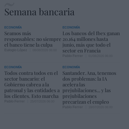
Semana bancaria
ECONOMÍA
ECONOMÍA
Seamos más
Los bancos del Ibex ganan
responsables: no siempre
20.164 millones hasta
el banco tiene la culpa
junio, más que todo el
sector en Francia
Eulogio López
08/08/2026 06:00
Pablo Ferrer
01/08/2026 06:00
ECONOMÍA
ECONOMÍA
Todos contra todos en el
Santander. Ana, tenemos
sector bancario: el
dos problemas: la IA
Gobierno cabrea a la
acelera las
patronal y las entidades a
prejubilaciones... y las
los clientes. Esto marcha
prejubilaciones
precarizan el empleo
Pablo Ferrer
25/07/2026 06:00
Pablo Ferrer
18/07/2026 06:00