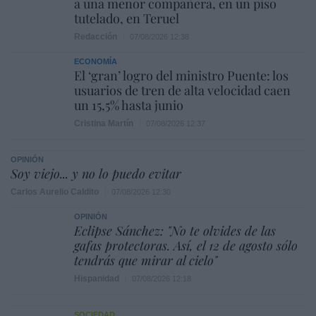
a una menor compañera, en un piso
tutelado, en Teruel
Redacción
07/08/2026 12:38
ECONOMÍA
El ‘gran’ logro del ministro Puente: los
usuarios de tren de alta velocidad caen
un 15,5% hasta junio
Cristina Martín
07/08/2026 12:37
OPINIÓN
Soy viejo... y no lo puedo evitar
Carlos Aurelio Caldito
07/08/2026 12:30
OPINIÓN
Eclipse Sánchez: "No te olvides de las
gafas protectoras. Así, el 12 de agosto sólo
tendrás que mirar al cielo"
Hispanidad
07/08/2026 12:18
SOCIEDAD