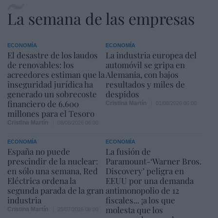
La semana de las empresas
ECONOMÍA
ECONOMÍA
El desastre de los laudos
La industria europea del
de renovables: los
automóvil se gripa en
acreedores estiman que la
Alemania, con bajos
inseguridad jurídica ha
resultados y miles de
generado un sobrecoste
despidos
financiero de 6.600
Cristina Martín
01/08/2026 06:00
millones para el Tesoro
Cristina Martín
08/08/2026 06:00
ECONOMÍA
ECONOMÍA
España no puede
La fusión de
prescindir de la nuclear:
Paramount-‘Warner Bros.
en sólo una semana, Red
Discovery’ peligra en
Eléctrica ordena la
EEUU por una demanda
segunda parada de la gran
antimonopolio de 12
industria
fiscales... ¡a los que
molesta que los
Cristina Martín
25/07/2026 06:00