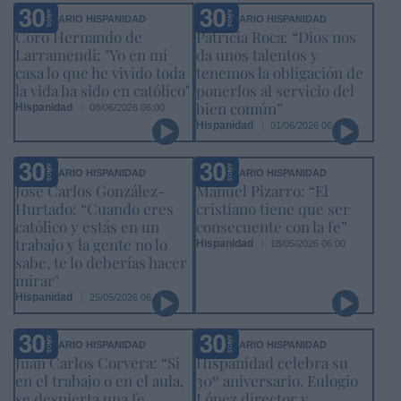
ANIVERSARIO HISPANIDAD
ANIVERSARIO HISPANIDAD
Coro Hernando de
Patricia Roca: “Dios nos
Larramendi: "Yo en mi
da unos talentos y
casa lo que he vivido toda
tenemos la obligación de
la vida ha sido en católico"
ponerlos al servicio del
bien común”
Hispanidad
08/06/2026 06:00
Hispanidad
01/06/2026 06:00
ANIVERSARIO HISPANIDAD
ANIVERSARIO HISPANIDAD
José Carlos González-
Manuel Pizarro: “El
Hurtado: “Cuando eres
cristiano tiene que ser
católico y estás en un
consecuente con la fe”
trabajo y la gente no lo
Hispanidad
18/05/2026 06:00
sabe, te lo deberías hacer
mirar"
Hispanidad
25/05/2026 06:00
ANIVERSARIO HISPANIDAD
ANIVERSARIO HISPANIDAD
Juan Carlos Corvera: “Si
Hispanidad celebra su
en el trabajo o en el aula,
30º aniversario. Eulogio
se despierta una fe
López director y