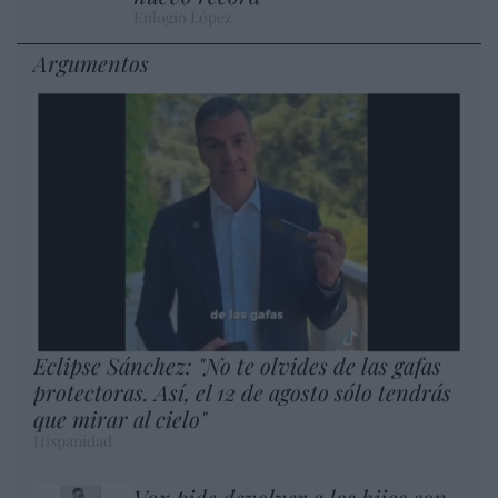
Eulogio López
Argumentos
Eclipse Sánchez: "No te olvides de las gafas
protectoras. Así, el 12 de agosto sólo tendrás
que mirar al cielo"
Hispanidad
Vox pide devolver a los hijos con