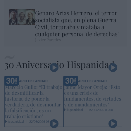
Genaro Arias Herrero, el terror
socialista que, en plena Guerra
Civil, torturaba y mataba a
cualquier persona 'de derechas'
Javier Paredes
30 Aniversario Hispanidad
ANIVERSARIO HISPANIDAD
ANIVERSARIO HISPANIDAD
Marcelo Gullo: “El trabajo
Jaime Mayor Oreja: “Esto
de desmitificar la
es una crisis de
historia, de poner la
fundamentos, de virtudes
verdadera, de desmontar
y de mandamientos"
la falsificación, es un
Hispanidad
15/06/2026 06:00
trabajo cristiano"
Hispanidad
22/06/2026 06:00