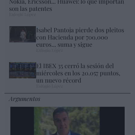
Nokia, Ericsson... Huawei: lo que importan
son las patentes
Eulogio López
Isabel Pantoja pierde dos pleitos
con Hacienda por 700.000
euros... suma y sigue
Eulogio López
El IBEX 35 cerró la sesión del
miércoles en los 20.057 puntos,
un nuevo récord
Eulogio López
Argumentos