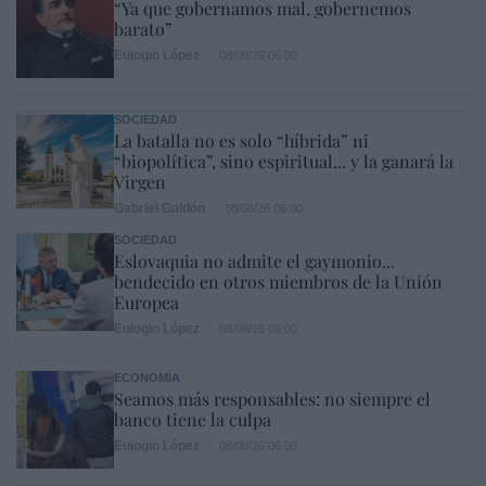
“Ya que gobernamos mal, gobernemos
barato”
Eulogio López
08/08/26 06:00
SOCIEDAD
La batalla no es solo “híbrida” ni
“biopolítica”, sino espiritual... y la ganará la
Virgen
Gabriel Galdón
08/08/26 06:00
SOCIEDAD
Eslovaquia no admite el gaymonio...
bendecido en otros miembros de la Unión
Europea
Eulogio López
08/08/26 06:00
ECONOMÍA
Seamos más responsables: no siempre el
banco tiene la culpa
Eulogio López
08/08/26 06:00