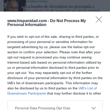
INTERNACIONAL
La bomba de Hiroshima no perseguía a
Occidente, la de Nagasaki sí: era la ciudad
católica del Japón
www.hispanidad.com -
Do Not Process My
Eulogio López
08/08/26 06:00
Personal Information
If you wish to opt-out of the sale, sharing to third parties, or
Marcelo Gullo: “El trabajo de desmitificar la
processing of your personal or sensitive information for
historia, de poner la verdadera, de
targeted advertising by us, please use the below opt-out
desmontar la falsificación, es un trabajo
section to confirm your selection. Please note that after your
opt-out request is processed you may continue seeing
cristiano"
interest-based ads based on personal information utilized by
por Hispanidad
us or personal information disclosed to third parties prior to
your opt-out. You may separately opt-out of the further
Artículos anteriores
disclosure of your personal information by third parties on the
IAB’s list of downstream participants. This information may
DIARIO DE LA CORRUPCIÓN SANCHISTA
also be disclosed by us to third parties on the
IAB’s List of
Downstream Participants
that may further disclose it to other
Diario de la corrupción sanchista. Hazte
third parties.
Oír se manifiesta delante de La Mareta:
Personal Data Processing Opt Outs