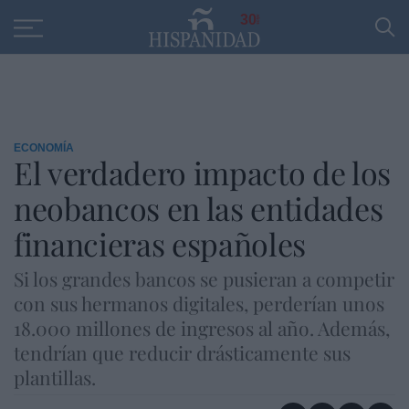
Educación
Entrevistas
PP
SANTANDER
R
30
ECONOMÍA
El verdadero impacto de los
neobancos en las entidades
financieras españoles
Si los grandes bancos se pusieran a competir
con sus hermanos digitales, perderían unos
18.000 millones de ingresos al año. Además,
tendrían que reducir drásticamente sus
plantillas.