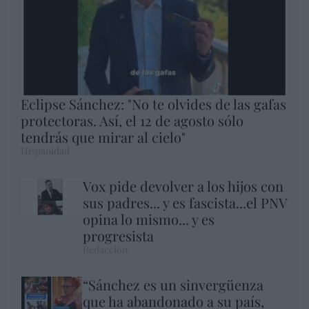
Eclipse Sánchez: "No te olvides de las gafas
protectoras. Así, el 12 de agosto sólo
tendrás que mirar al cielo"
Hispanidad
Vox pide devolver a los hijos con
sus padres... y es fascista...el PNV
opina lo mismo... y es
progresista
Redacción
“Sánchez es un sinvergüenza
que ha abandonado a su país,