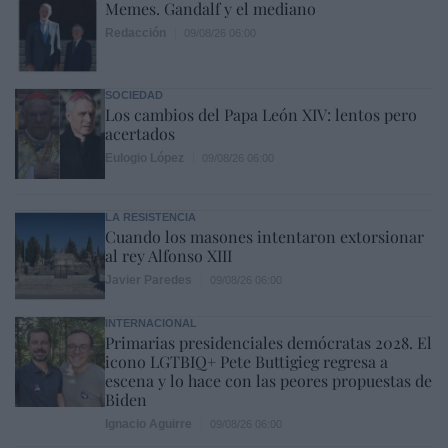
Memes. Gandalf y el mediano
Redacción
09/08/26 06:00
SOCIEDAD
Los cambios del Papa León XIV: lentos pero
acertados
Eulogio López
09/08/26 06:00
LA RESISTENCIA
Cuando los masones intentaron extorsionar
al rey Alfonso XIII
Javier Paredes
09/08/26 06:00
INTERNACIONAL
Primarias presidenciales demócratas 2028. El
icono LGTBIQ+ Pete Buttigieg regresa a
escena y lo hace con las peores propuestas de
Biden
Ignacio Aguirre
09/08/26 06:00