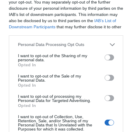
Sí, cierto vértigo, pero no tanto por la tecnología
your opt-out. You may separately opt-out of the further
disclosure of your personal information by third parties on the
como por nuestra capacidad de interpretarla.
IAB’s list of downstream participants. This information may
Hemos vivido muchas “revoluciones” que, con el
also be disclosed by us to third parties on the
IAB’s List of
tiempo, han resultado ser evoluciones: importantes,
Downstream Participants
that may further disclose it to other
pero sólo incrementales. Eso justifica cierto
third parties.
escepticismo. Sin embargo, la inteligencia artificial
Personal Data Processing Opt Outs
sí apunta a algo más profundo, aunque todavía no
sabemos si será un salto o simplemente otro
I want to opt-out of the Sharing of my
personal data.
escalón en la productividad. El verdadero problema
Opted In
es que el mercado no sabe bien cómo ponerle
precio. La historia muestra que suele equivocarse al
I want to opt-out of the Sale of my
Personal Data.
identificar ganadores y perdedores en estos
Opted In
procesos.
I want to opt-out of processing my
Personal Data for Targeted Advertising.
-¿
Los nuevos catalizadores serán las salidas a
Opted In
Bolsa de SpaceX, OpenAI y Anthropic?
I want to opt-out of Collection, Use,
Sí, pero con cautela. Sus posibles salidas a bolsa
Retention, Sale, and/or Sharing of my
Personal Data that Is Unrelated with the
serían eventos enormes para el mercado y
Purposes for which it was collected.