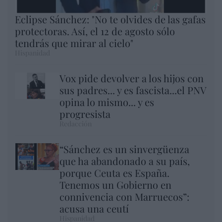
Eclipse Sánchez: "No te olvides de las gafas
protectoras. Así, el 12 de agosto sólo
tendrás que mirar al cielo"
Hispanidad
Vox pide devolver a los hijos con
sus padres... y es fascista...el PNV
opina lo mismo... y es
progresista
Redacción
“Sánchez es un sinvergüenza
que ha abandonado a su país,
porque Ceuta es España.
Tenemos un Gobierno en
connivencia con Marruecos”:
acusa una ceutí
Hispanidad