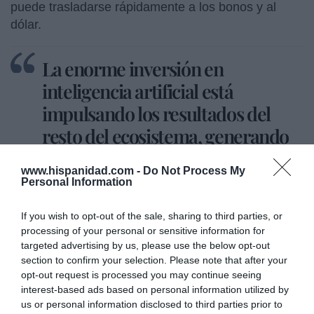
puede trasladarse rápidamente a los bonos y al
dólar.
La enorme inversión en
inteligencia artificial está
impulsando los resultados del
resto del ecosistema, generando
una dinámica que se
www.hispanidad.com -
Do Not Process My
retroalimenta. El problema es si
Personal Information
este impulso se ralentiza o no
If you wish to opt-out of the sale, sharing to third parties, or
consigue los resultados
processing of your personal or sensitive information for
targeted advertising by us, please use the below opt-out
section to confirm your selection. Please note that after your
-
La tecnología vuelve a protagonizar
opt-out request is processed you may continue seeing
un
rally
bursátil en 2026. ¿Le da algo de vértigo?
interest-based ads based on personal information utilized by
us or personal information disclosed to third parties prior to