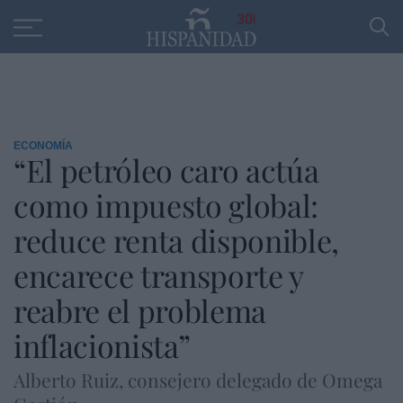
Educación
Entrevistas
PP
SANTANDER
R
30
ECONOMÍA
“El petróleo caro actúa
como impuesto global:
reduce renta disponible,
encarece transporte y
reabre el problema
inflacionista”
Alberto Ruiz, consejero delegado de Omega