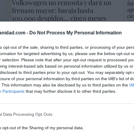
Volkswagen no remonta y dará un
las
frenazo mayor: baraja hasta
ag
cie
100.000 despidos… cinco meses
His
después de que su CEO se viera
con el gafe Sánchez
anidad.com -
Do Not Process My Personal Information
Vo
Cristina Martín
27/06/2026 6:00
hij
to opt-out of the sale, sharing to third parties, or processing of your per
es 
formation for targeted advertising by us, please use the below opt-out s
op
ECONOMÍA
r selection. Please note that after your opt-out request is processed y
Navantia. Los sindicatos de Ferrol
pr
eing interest-based ads based on personal information utilized by us or
Red
retrasan la aprobación del plan
disclosed to third parties prior to your opt-out. You may separately opt-
estratégico y aguan la fiesta que
losure of your personal information by third parties on the IAB’s list of
“S
viven San Fernando y Cartagena
. This information may also be disclosed by us to third parties on the
IA
si
Participants
that may further disclose it to other third parties.
Cristina Martín
20/06/2026 6:00
ab
po
Es
Go
ECONOMÍA
l Data Processing Opt Outs
co
Tras Endesa, ¿otra
Ma
desnacionalización de los
o opt-out of the Sharing of my personal data.
ce