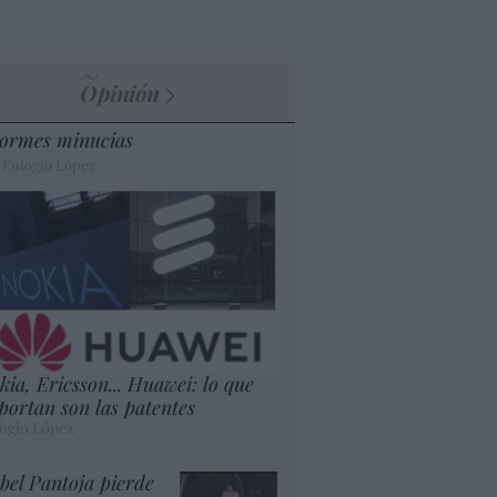
Opinión
ormes minucias
 Eulogio López
kia, Ericsson... Huawei: lo que
portan son las patentes
ogio López
abel Pantoja pierde