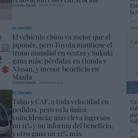
Est
Cristina Martín
30/05/2026 6:00
la
por 
Artí
ECONOMÍA
El vehículo chino va mejor que el
Car
japonés, pero Toyota mantiene el
trono mundial en ventas y Sukuki
gana más: pérdidas en Honda y
Nissan, y menor beneficio en
Mazda
Cristina Martín
23/05/2026 6:00
ECONOMÍA
Talgo y CAF, a toda velocidad en
'Cr
cul
pedidos, pero es la única
par
coincidencia: uno eleva ingresos
Sal
un 11% y no informa del beneficio,
por
y otro gana un 12% más
Artí