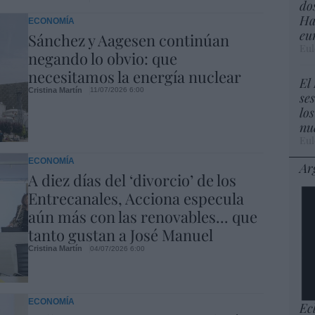
do
Ha
ECONOMÍA
eu
Sánchez y Aagesen continúan
Eul
negando lo obvio: que
necesitamos la energía nuclear
El
Cristina Martín
11/07/2026 6:00
se
lo
nu
Eul
ECONOMÍA
Ar
A diez días del ‘divorcio’ de los
Entrecanales, Acciona especula
aún más con las renovables... que
tanto gustan a José Manuel
Cristina Martín
04/07/2026 6:00
ECONOMÍA
Ec