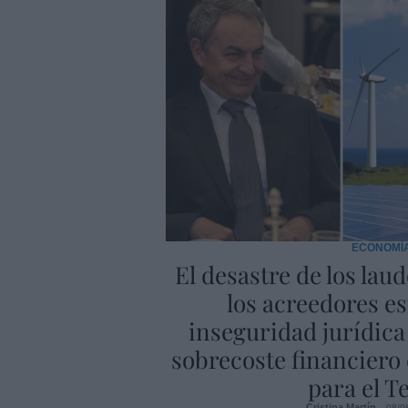
ECONOMÍ
El desastre de los lau
los acreedores e
inseguridad jurídic
sobrecoste financiero
para el T
Cristina Martín
08/0