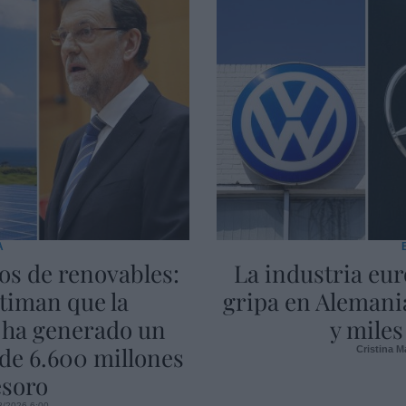
A
dos de renovables:
La industria eur
stiman que la
gripa en Alemania
a ha generado un
y miles
 de 6.600 millones
Cristina M
esoro
8/2026 6:00