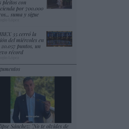
s pleitos con
cienda por 700.000
ros... suma y sigue
ogio López
 IBEX 35 cerró la
sión del miércoles en
s 20.057 puntos, un
evo récord
ogio López
gumentos
lipse Sánchez: "No te olvides de