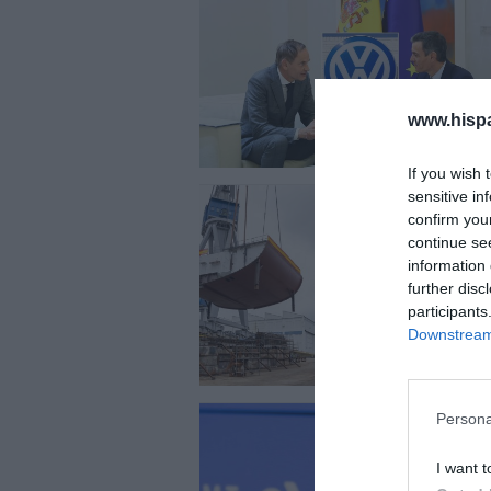
www.hisp
If you wish 
sensitive in
confirm you
continue se
information 
further disc
participants
Downstream 
Persona
I want t