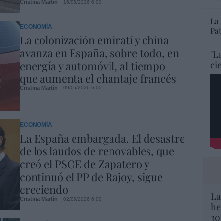
Cristina Martín
16/05/2026 6:00
La
ECONOMÍA
Pa
La colonización emiratí y china
avanza en España, sobre todo, en
"L
energía y automóvil, al tiempo
ci
que aumenta el chantaje francés
Cristina Martín
09/05/2026 6:00
ECONOMÍA
La España embargada. El desastre
de los laudos de renovables, que
creó el PSOE de Zapatero y
continuó el PP de Rajoy, sigue
creciendo
La
Cristina Martín
02/05/2026 6:00
he
30