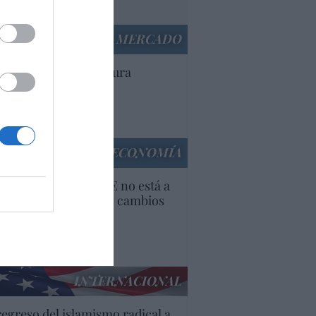
panidad
AL CIERRE DEL MERCADO
tabilidad: la asignatura
diente de Unicaja
Ana Sánchez Arjona
culos anteriores
ECONOMÍA
 recién estrenada CE no está a
altura para liderar los cambios
 necesita Europa”
Ana Sánchez Arjona
culos anteriores
INTERNACIONAL
regreso del islamismo radical a