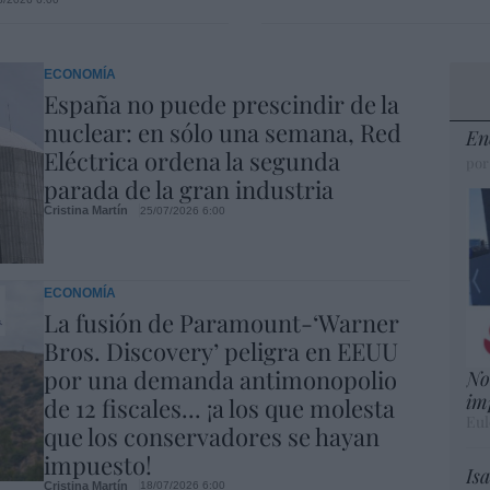
ECONOMÍA
España no puede prescindir de la
nuclear: en sólo una semana, Red
En
Eléctrica ordena la segunda
por
parada de la gran industria
Cristina Martín
25/07/2026 6:00
ECONOMÍA
La fusión de Paramount-‘Warner
Bros. Discovery’ peligra en EEUU
por una demanda antimonopolio
No
im
de 12 fiscales... ¡a los que molesta
Eul
que los conservadores se hayan
impuesto!
Is
Cristina Martín
18/07/2026 6:00