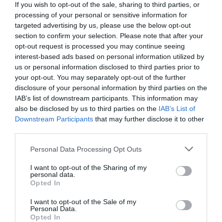
suben al Cielo:
If you wish to opt-out of the sale, sharing to third parties, or
processing of your personal or sensitive information for
—¡Arriba España! ¡Viva Cristo Rey!
targeted advertising by us, please use the below opt-out
section to confirm your selection. Please note that after your
Su respuesta deja paralizados a los milicianos y a
opt-out request is processed you may continue seeing
las tiorras. María Pilar y Octavia rezan con los ojos
interest-based ads based on personal information utilized by
fijo en el cielo. Y Olga, quizás por ser la más joven,
us or personal information disclosed to third parties prior to
your opt-out. You may separately opt-out of the further
la más atrevida, les mira a todos fijamente y les
disclosure of your personal information by third parties on the
dice:
IAB’s list of downstream participants. This information may
also be disclosed by us to third parties on the
IAB’s List of
—
¡Hasta para matar sois cobardes!
Downstream Participants
that may further disclose it to other
third parties.
Entonces comienzan a temblar las tiorras, y como
no consiguen apuntar, tres milicianos se colocan
Personal Data Processing Opt Outs
detrás de cada una de ellas, para sujetarles el arma
I want to opt-out of the Sharing of my
y ayudarlas a apuntar con firmeza. El desenlace se
personal data.
lo dejo contar a Concha Espina:
Opted In
“Al fin las mujeronas disparan temblando. Y se
I want to opt-out of the Sale of my
Personal Data.
desploman las muchachas de un solo golpe, una
Opted In