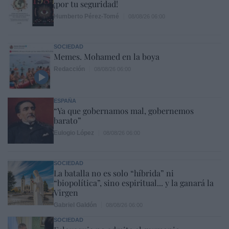
¡por tu seguridad!
Humberto Pérez-Tomé
08/08/26 06:00
SOCIEDAD
Memes. Mohamed en la boya
Redacción
08/08/26 06:00
ESPAÑA
“Ya que gobernamos mal, gobernemos
barato”
Eulogio López
08/08/26 06:00
SOCIEDAD
La batalla no es solo “híbrida” ni
“biopolítica”, sino espiritual... y la ganará la
Virgen
Gabriel Galdón
08/08/26 06:00
SOCIEDAD