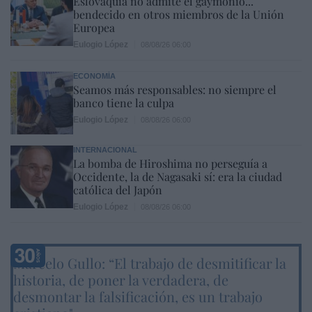
Eslovaquia no admite el gaymonio...
bendecido en otros miembros de la Unión
Europea
Eulogio López
08/08/26 06:00
ECONOMÍA
Seamos más responsables: no siempre el
banco tiene la culpa
Eulogio López
08/08/26 06:00
INTERNACIONAL
La bomba de Hiroshima no perseguía a
Occidente, la de Nagasaki sí: era la ciudad
católica del Japón
Eulogio López
08/08/26 06:00
Marcelo Gullo: “El trabajo de desmitificar la
historia, de poner la verdadera, de
desmontar la falsificación, es un trabajo