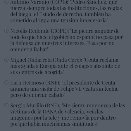
Antonio Naranjo (COPE): "Pedro Sánchez, que
fuerza siempre todas las instituciones, las reglas
del juego, el Estado de derecho, también ha
sometido al rey a una tensión innecesaria"
Nicolás Redondo (COPE): "La piedra angular de
todo lo que hace el gobierno español no pasa por
la defensa de nuestros intereses. Pasa por no
ofender a Rabat"
Miguel Ondarreta (Onda Cero): "Ceuta reclama
más ayuda a Europa ante el colapso absoluto de
sus centros de acogida"
Lara Hermoso (RNE): "El presidente de Ceuta
anuncia una visita de Felipe VI. Visita sin fecha,
pero de enorme calado"
Sergio Murillo (RNE): "Me siento muy cerca de las
víctimas de la DANA de Valencia. Veía las
imágenes por la tele y me removía por dentro
porque había muchísimas similitudes"