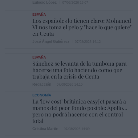
Eulogio López
07/08/2026 15:07
ESPAÑA
Los españoles lo tienen claro: Mohamed
VI nos toma el pelo y "hace lo que quiere"
en Ceuta
José Ángel Gutiérrez
07/08/2026 14:12
ESPAÑA
Sánchez se levanta de la tumbona para
hacerse una foto haciendo como que
trabaja en la crisis de Ceuta
Redacción
07/08/2026 14:10
ECONOMÍA
La ‘low cost’ británica easyJet pasará a
manos del peor fondo posible: Apollo...
pero no podrá hacerse con el control
total
Cristina Martín
07/08/2026 14:09