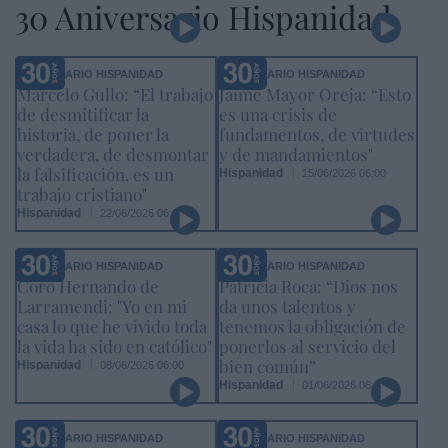
30 Aniversario Hispanidad
ANIVERSARIO HISPANIDAD
ANIVERSARIO HISPANIDAD
Marcelo Gullo: “El trabajo
Jaime Mayor Oreja: “Esto
de desmitificar la
es una crisis de
historia, de poner la
fundamentos, de virtudes
verdadera, de desmontar
y de mandamientos"
la falsificación, es un
Hispanidad
15/06/2026 06:00
trabajo cristiano"
Hispanidad
22/06/2026 06:00
ANIVERSARIO HISPANIDAD
ANIVERSARIO HISPANIDAD
Coro Hernando de
Patricia Roca: “Dios nos
Larramendi: "Yo en mi
da unos talentos y
casa lo que he vivido toda
tenemos la obligación de
la vida ha sido en católico"
ponerlos al servicio del
bien común”
Hispanidad
08/06/2026 06:00
Hispanidad
01/06/2026 06:00
ANIVERSARIO HISPANIDAD
ANIVERSARIO HISPANIDAD