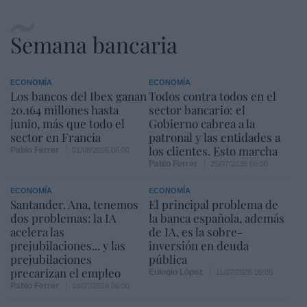
Semana bancaria
ECONOMÍA
ECONOMÍA
Los bancos del Ibex ganan
Todos contra todos en el
20.164 millones hasta
sector bancario: el
junio, más que todo el
Gobierno cabrea a la
sector en Francia
patronal y las entidades a
los clientes. Esto marcha
Pablo Ferrer
01/08/2026 06:00
Pablo Ferrer
25/07/2026 06:00
ECONOMÍA
ECONOMÍA
Santander. Ana, tenemos
El principal problema de
dos problemas: la IA
la banca española, además
acelera las
de IA, es la sobre-
prejubilaciones... y las
inversión en deuda
prejubilaciones
pública
precarizan el empleo
Eulogio López
11/07/2026 06:00
Pablo Ferrer
18/07/2026 06:00