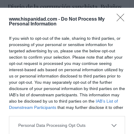
Diario de la corrupción sanchista. Bolaños
se reunió en el año 2025 hasta seis veces
www.hispanidad.com -
Do Not Process My
con Zapatero, mientras se desarrollaba la
Personal Information
investigación judicial sobre la aerolínea
Plus Ultra
If you wish to opt-out of the sale, sharing to third parties, or
processing of your personal or sensitive information for
por Redacción
targeted advertising by us, please use the below opt-out
Artículos anteriores
section to confirm your selection. Please note that after your
opt-out request is processed you may continue seeing
FIESTA DIVINA MISERICORDIA
interest-based ads based on personal information utilized by
us or personal information disclosed to third parties prior to
Kowalska-Wojtyla (XXIX). "La palabra no
your opt-out. You may separately opt-out of the further
convirtió, la sangre convertirá"
disclosure of your personal information by third parties on the
IAB’s list of downstream participants. This information may
por Eulogio López
also be disclosed by us to third parties on the
IAB’s List of
Downstream Participants
that may further disclose it to other
Artículos anteriores
third parties.
Personal Data Processing Opt Outs