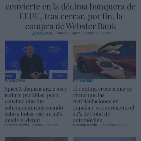
convierte en la décima banquera de
EEUU, tras cerrar, por fin, la
compra de Webster Bank
ECONOMÍA
Eulogio López
05/08/2026 15:58
ECONOMÍA
ECONOMÍA
SpaceX dispara ingresos y
El renting crece a mayor
reduce pérdidas, pero
ritmo que las
constata que fue
matriculaciones en
sobreponderada cuando
España y ya representa el
salió a bolsa: cae un 29%
23% del total de
desde el debut
automóviles
Cristina Martín
Cristina Martín
05/08/2026 17:27
05/08/2026 17:31