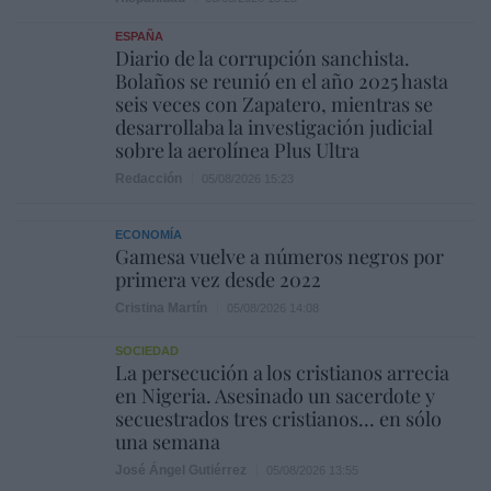
ESPAÑA
Diario de la corrupción sanchista.
Bolaños se reunió en el año 2025 hasta
seis veces con Zapatero, mientras se
desarrollaba la investigación judicial
sobre la aerolínea Plus Ultra
Redacción
05/08/2026 15:23
ECONOMÍA
Gamesa vuelve a números negros por
primera vez desde 2022
Cristina Martín
05/08/2026 14:08
SOCIEDAD
La persecución a los cristianos arrecia
en Nigeria. Asesinado un sacerdote y
secuestrados tres cristianos... en sólo
una semana
José Ángel Gutiérrez
05/08/2026 13:55