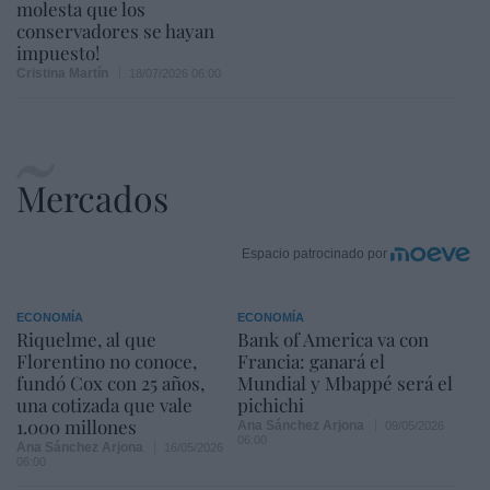
molesta que los
conservadores se hayan
impuesto!
Cristina Martín
18/07/2026 06:00
Mercados
Espacio patrocinado por
ECONOMÍA
ECONOMÍA
Riquelme, al que
Bank of America va con
Florentino no conoce,
Francia: ganará el
fundó Cox con 25 años,
Mundial y Mbappé será el
una cotizada que vale
pichichi
1.000 millones
Ana Sánchez Arjona
09/05/2026
06:00
Ana Sánchez Arjona
16/05/2026
06:00