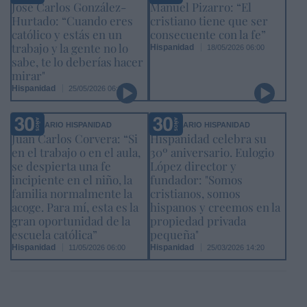
José Carlos González-
Manuel Pizarro: “El
Hurtado: “Cuando eres
cristiano tiene que ser
católico y estás en un
consecuente con la fe”
trabajo y la gente no lo
Hispanidad
18/05/2026 06:00
sabe, te lo deberías hacer
mirar"
Hispanidad
25/05/2026 06:00
ANIVERSARIO HISPANIDAD
ANIVERSARIO HISPANIDAD
Juan Carlos Corvera: “Si
Hispanidad celebra su
en el trabajo o en el aula,
30º aniversario. Eulogio
se despierta una fe
López director y
incipiente en el niño, la
fundador: "Somos
familia normalmente la
cristianos, somos
acoge. Para mí, esta es la
hispanos y creemos en la
gran oportunidad de la
propiedad privada
escuela católica”
pequeña"
Hispanidad
Hispanidad
11/05/2026 06:00
25/03/2026 14:20