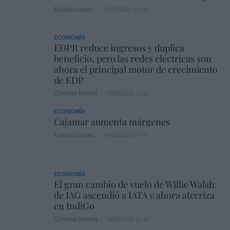
Eulogio López
05/08/2026 08:18
ECONOMÍA
EDPR reduce ingresos y duplica
beneficio, pero las redes eléctricas son
ahora el principal motor de crecimiento
de EDP
Cristina Martín
04/08/2026 17:45
ECONOMÍA
Cajamar aumenta márgenes
Eulogio López
04/08/2026 17:43
ECONOMÍA
El gran cambio de vuelo de Willie Walsh:
de IAG ascendió a IATA y ahora aterriza
en IndiGo
Cristina Martín
04/08/2026 17:17