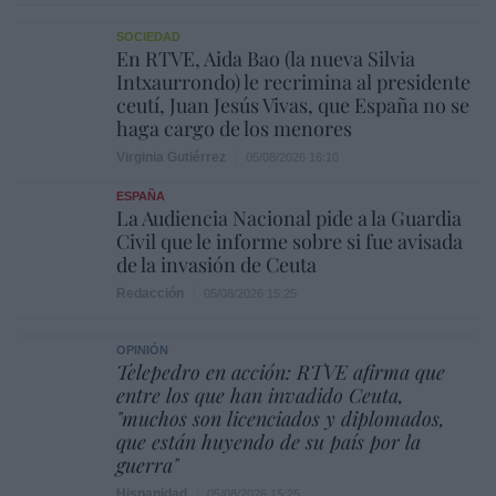
SOCIEDAD
En RTVE, Aida Bao (la nueva Silvia
Intxaurrondo) le recrimina al presidente
ceutí, Juan Jesús Vivas, que España no se
haga cargo de los menores
Virginia Gutiérrez
05/08/2026 16:10
ESPAÑA
La Audiencia Nacional pide a la Guardia
Civil que le informe sobre si fue avisada
de la invasión de Ceuta
Redacción
05/08/2026 15:25
OPINIÓN
Telepedro en acción: RTVE afirma que
entre los que han invadido Ceuta,
"muchos son licenciados y diplomados,
que están huyendo de su país por la
guerra"
Hispanidad
05/08/2026 15:25