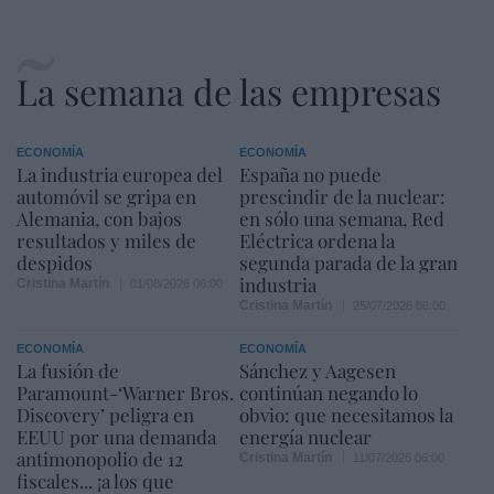
La semana de las empresas
ECONOMÍA
ECONOMÍA
La industria europea del
España no puede
automóvil se gripa en
prescindir de la nuclear:
Alemania, con bajos
en sólo una semana, Red
resultados y miles de
Eléctrica ordena la
despidos
segunda parada de la gran
industria
Cristina Martín
01/08/2026 06:00
Cristina Martín
25/07/2026 06:00
ECONOMÍA
ECONOMÍA
La fusión de
Sánchez y Aagesen
Paramount-‘Warner Bros.
continúan negando lo
Discovery’ peligra en
obvio: que necesitamos la
EEUU por una demanda
energía nuclear
antimonopolio de 12
Cristina Martín
11/07/2026 06:00
fiscales... ¡a los que