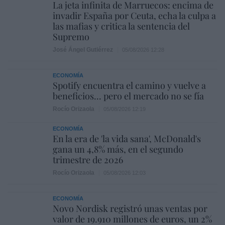
La jeta infinita de Marruecos: encima de
invadir España por Ceuta, echa la culpa a
las mafias y critica la sentencia del
Supremo
José Ángel Gutiérrez
05/08/2026 12:28
ECONOMÍA
Spotify encuentra el camino y vuelve a
beneficios... pero el mercado no se fía
Rocío Orizaola
05/08/2026 12:19
ECONOMÍA
En la era de 'la vida sana', McDonald's
gana un 4,8% más, en el segundo
trimestre de 2026
Rocío Orizaola
05/08/2026 12:03
ECONOMÍA
Novo Nordisk registró unas ventas por
valor de 19.910 millones de euros, un 2%