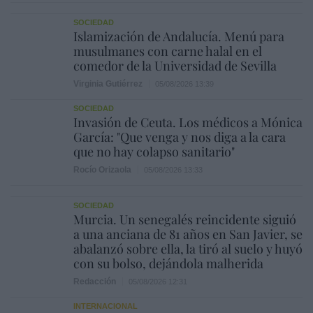
SOCIEDAD
Islamización de Andalucía. Menú para
musulmanes con carne halal en el
comedor de la Universidad de Sevilla
Virginia Gutiérrez
05/08/2026 13:39
SOCIEDAD
Invasión de Ceuta. Los médicos a Mónica
García: "Que venga y nos diga a la cara
que no hay colapso sanitario"
Rocío Orizaola
05/08/2026 13:33
SOCIEDAD
Murcia. Un senegalés reincidente siguió
a una anciana de 81 años en San Javier, se
abalanzó sobre ella, la tiró al suelo y huyó
con su bolso, dejándola malherida
Redacción
05/08/2026 12:31
INTERNACIONAL