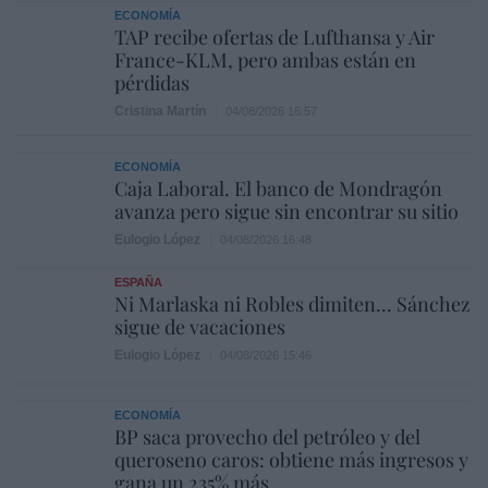
ECONOMÍA
TAP recibe ofertas de Lufthansa y Air
France-KLM, pero ambas están en
pérdidas
Cristina Martín
04/08/2026 16:57
ECONOMÍA
Caja Laboral. El banco de Mondragón
avanza pero sigue sin encontrar su sitio
Eulogio López
04/08/2026 16:48
ESPAÑA
Ni Marlaska ni Robles dimiten... Sánchez
sigue de vacaciones
Eulogio López
04/08/2026 15:46
ECONOMÍA
BP saca provecho del petróleo y del
queroseno caros: obtiene más ingresos y
gana un 235% más