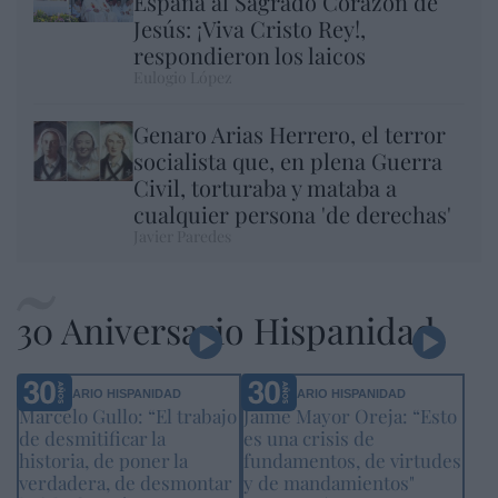
España al Sagrado Corazón de
Jesús: ¡Viva Cristo Rey!,
respondieron los laicos
Eulogio López
Genaro Arias Herrero, el terror
socialista que, en plena Guerra
Civil, torturaba y mataba a
cualquier persona 'de derechas'
Javier Paredes
30 Aniversario Hispanidad
ANIVERSARIO HISPANIDAD
ANIVERSARIO HISPANIDAD
Marcelo Gullo: “El trabajo
Jaime Mayor Oreja: “Esto
de desmitificar la
es una crisis de
historia, de poner la
fundamentos, de virtudes
verdadera, de desmontar
y de mandamientos"