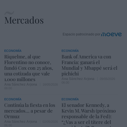
Mercados
Espacio patrocinado por
ECONOMÍA
ECONOMÍA
Riquelme, al que
Bank of America va con
Florentino no conoce,
Francia: ganará el
fundó Cox con 25 años,
Mundial y Mbappé será el
una cotizada que vale
pichichi
1.000 millones
Ana Sánchez Arjona
09/05/2026
06:00
Ana Sánchez Arjona
16/05/2026
06:00
ECONOMÍA
ECONOMÍA
Continúa la fiesta en los
El senador Kennedy, a
mercados… a pesar de
Kevin M. Warsh (próximo
Ormuz
responsable de la Fed):
“¿Vas a ser el títere del
Ana Sánchez Arjona
02/05/2026
06:00