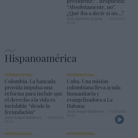
presidente?”. Respuesta:
“Absolutamente, no”.
¿Qué iba a decir si no…?
Ana Sánchez Arjona
25/04/2026
06:00
Hispanoamérica
INTERNACIONAL
INTERNACIONAL
Colombia. La bancada
Cuba. Una misión
provida impulsa una
colombiana lleva ayuda
reforma para incluir que
humanitaria y
el derecho a la vida es
evangelizadora a La
inviolable “desde la
Habana
fecundación”
José Ángel Gutiérrez
01/08/2026
06:00
José Ángel Gutiérrez
08/08/2026
06:00
INTERNACIONAL
INTERNACIONAL