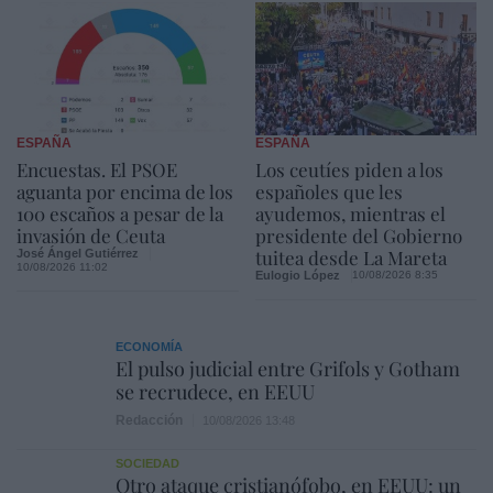
ESPAÑA
ESPAÑA
Encuestas. El PSOE
Los ceutíes piden a los
aguanta por encima de los
españoles que les
100 escaños a pesar de la
ayudemos, mientras el
invasión de Ceuta
presidente del Gobierno
tuitea desde La Mareta
José Ángel Gutiérrez
10/08/2026 11:02
Eulogio López
10/08/2026 8:35
ECONOMÍA
El pulso judicial entre Grifols y Gotham
se recrudece, en EEUU
Redacción
10/08/2026 13:48
SOCIEDAD
Otro ataque cristianófobo, en EEUU: un