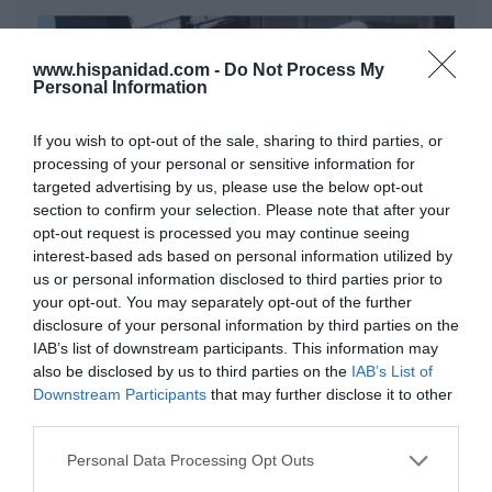
www.hispanidad.com -
Do Not Process My
Personal Information
If you wish to opt-out of the sale, sharing to third parties, or
processing of your personal or sensitive information for
targeted advertising by us, please use the below opt-out
section to confirm your selection. Please note that after your
opt-out request is processed you may continue seeing
interest-based ads based on personal information utilized by
Nokia, Ericsson... Huawei: lo que importan
us or personal information disclosed to third parties prior to
your opt-out. You may separately opt-out of the further
son las patentes
disclosure of your personal information by third parties on the
Eulogio López
IAB’s list of downstream participants. This information may
also be disclosed by us to third parties on the
IAB’s List of
Isabel Pantoja pierde dos pleitos
Downstream Participants
that may further disclose it to other
con Hacienda por 700.000 euros...
third parties.
suma y sigue
Personal Data Processing Opt Outs
Eulogio López