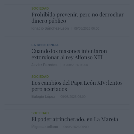
SOCIEDAD
Prohibido prevenir, pero no derrochar
dinero público
Ignacio Sánchez-León
09/08/2026 06:00
LA RESISTENCIA
Cuando los masones intentaron
extorsionar al rey Alfonso XIII
Javier Paredes
09/08/2026 06:00
SOCIEDAD
Los cambios del Papa León XIV: lentos
pero acertados
Eulogio López
09/08/2026 06:00
SOCIEDAD
El poder atrincherado, en La Mareta
Íñigo castellano
09/08/2026 06:00