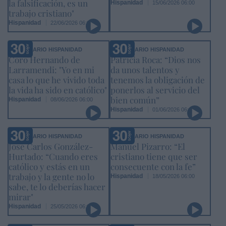
la falsificación, es un
Hispanidad
15/06/2026 06:00
trabajo cristiano"
Hispanidad
22/06/2026 06:00
ANIVERSARIO HISPANIDAD
ANIVERSARIO HISPANIDAD
Coro Hernando de
Patricia Roca: “Dios nos
Larramendi: "Yo en mi
da unos talentos y
casa lo que he vivido toda
tenemos la obligación de
la vida ha sido en católico"
ponerlos al servicio del
bien común”
Hispanidad
08/06/2026 06:00
Hispanidad
01/06/2026 06:00
ANIVERSARIO HISPANIDAD
ANIVERSARIO HISPANIDAD
José Carlos González-
Manuel Pizarro: “El
Hurtado: “Cuando eres
cristiano tiene que ser
católico y estás en un
consecuente con la fe”
trabajo y la gente no lo
Hispanidad
18/05/2026 06:00
sabe, te lo deberías hacer
mirar"
Hispanidad
25/05/2026 06:00