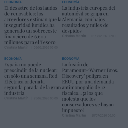
ECONOMÍA
ECONOMÍA
El desastre de los laudos
La industria europea del
de renovables: los
automóvil se gripa en
acreedores estiman que la
Alemania, con bajos
inseguridad jurídica ha
resultados y miles de
generado un sobrecoste
despidos
financiero de 6.600
Cristina Martín
01/08/2026 06:00
millones para el Tesoro
Cristina Martín
08/08/2026 06:00
ECONOMÍA
ECONOMÍA
España no puede
La fusión de
prescindir de la nuclear:
Paramount-‘Warner Bros.
en sólo una semana, Red
Discovery’ peligra en
Eléctrica ordena la
EEUU por una demanda
segunda parada de la gran
antimonopolio de 12
industria
fiscales... ¡a los que
molesta que los
Cristina Martín
25/07/2026 06:00
conservadores se hayan
impuesto!
Cristina Martín
18/07/2026 06:00