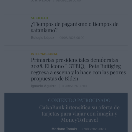
J. R. Pablos
09/08/2026 06:00
SOCIEDAD
¿Tiempos de paganismo o tiempos de
satanismo?
Eulogio López
09/08/2026 06:00
INTERNACIONAL
Primarias presidenciales demócratas
2028. El icono LGTBIQ+ Pete Buttigieg
regresa a escena y lo hace con las peores
propuestas de Biden
Ignacio Aguirre
09/08/2026 06:00
CONTENIDO PATROCINADO
CaixaBank intensifica su oferta de
tarjetas para viajar con imagin y
MoneyToTravel
Mariano Tomás
09/08/2026 06:00