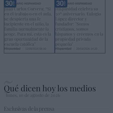
ANIVERSARIO HISPANIDAD
ANIVERSARIO HISPANIDAD
Juan Carlos Corvera: “Si
Hispanidad celebra su
en el trabajo o en el aula,
30º aniversario. Eulogio
se despierta una fe
López director y
incipiente en el niño, la
fundador: "Somos
familia normalmente la
cristianos, somos
acoge. Para mí, esta es la
hispanos y creemos en la
gran oportunidad de la
propiedad privada
escuela católica”
pequeña"
Hispanidad
Hispanidad
11/05/2026 06:00
25/03/2026 14:20
Qué dicen hoy los medios
lunes, 10 de agosto de 2026
Exclusivas de la prensa