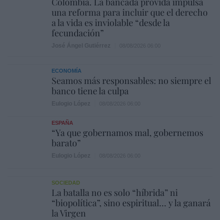
Colombia. La bancada provida impulsa
una reforma para incluir que el derecho
a la vida es inviolable “desde la
fecundación”
José Ángel Gutiérrez
08/08/2026 06:00
ECONOMÍA
Seamos más responsables: no siempre el
banco tiene la culpa
Eulogio López
08/08/2026 06:00
ESPAÑA
“Ya que gobernamos mal, gobernemos
barato”
Eulogio López
08/08/2026 06:00
SOCIEDAD
La batalla no es solo “híbrida” ni
“biopolítica”, sino espiritual... y la ganará
la Virgen