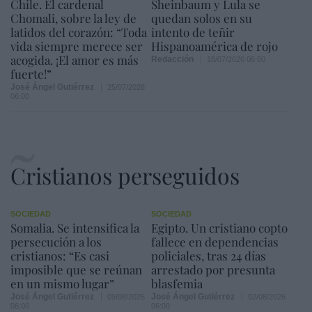
Chile. El cardenal
Sheinbaum y Lula se
Chomali, sobre la ley de
quedan solos en su
latidos del corazón: “Toda
intento de teñir
vida siempre merece ser
Hispanoamérica de rojo
acogida. ¡El amor es más
Redacción
18/07/2026 06:00
fuerte!”
José Ángel Gutiérrez
25/07/2026
06:00
Cristianos perseguidos
SOCIEDAD
SOCIEDAD
Somalia. Se intensifica la
Egipto. Un cristiano copto
persecución a los
fallece en dependencias
cristianos: “Es casi
policiales, tras 24 días
imposible que se reúnan
arrestado por presunta
en un mismo lugar”
blasfemia
José Ángel Gutiérrez
José Ángel Gutiérrez
09/08/2026
02/08/2026
06:00
06:00