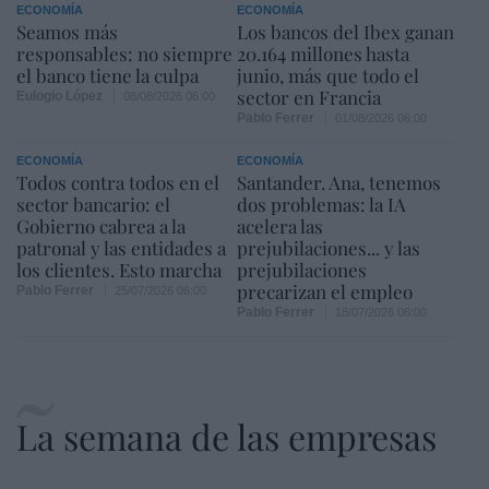
ECONOMÍA
ECONOMÍA
Seamos más
Los bancos del Ibex ganan
responsables: no siempre
20.164 millones hasta
el banco tiene la culpa
junio, más que todo el
sector en Francia
Eulogio López
08/08/2026 06:00
Pablo Ferrer
01/08/2026 06:00
ECONOMÍA
ECONOMÍA
Todos contra todos en el
Santander. Ana, tenemos
sector bancario: el
dos problemas: la IA
Gobierno cabrea a la
acelera las
patronal y las entidades a
prejubilaciones... y las
los clientes. Esto marcha
prejubilaciones
precarizan el empleo
Pablo Ferrer
25/07/2026 06:00
Pablo Ferrer
18/07/2026 06:00
La semana de las empresas