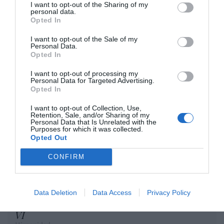
I want to opt-out of the Sharing of my
El IBEX 35 cerró la sesión del
personal data.
Opted In
miércoles en los 20.057 puntos, un
nuevo récord
I want to opt-out of the Sale of my
Eulogio López
Personal Data.
Opted In
Argumentos
I want to opt-out of processing my
Personal Data for Targeted Advertising.
Opted In
I want to opt-out of Collection, Use,
Retention, Sale, and/or Sharing of my
Personal Data that Is Unrelated with the
Purposes for which it was collected.
Opted Out
CONFIRM
Data Deletion
Data Access
Privacy Policy
El desplante de Albares a Milei... ante Felipe
VI