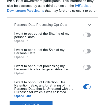
IAB’s list of downstream participants. This information may
ECONOMÍA
also be disclosed by us to third parties on the
IAB’s List of
Telefónica. Situación límite: bronca en Reino
Downstream Participants
that may further disclose it to other
Unido, el riesgo de deuda en el alero... y
third parties.
Enrique Goñi reivindica la Presidencia
Eulogio López
06/08/26 16:47
Personal Data Processing Opt Outs
I want to opt-out of the Sharing of my
ECONOMÍA
personal data.
Disney cree que sus acciones están
Opted In
infravaloradas y hará más recompras
Cristina Martín
06/08/26 17:11
I want to opt-out of the Sale of my
Personal Data.
Opted In
ESPAÑA
Yolanda Díaz, el penúltimo fiasco del
I want to opt-out of processing my
Gobierno Sánchez, escaso en reputación e
Personal Data for Targeted Advertising.
influencia internacional: se conforma con
Opted In
ser la número dos de la OIT
I want to opt-out of Collection, Use,
Cristina Martín
06/08/26 12:41
Retention, Sale, and/or Sharing of my
Personal Data that Is Unrelated with the
Purposes for which it was collected.
INTERNACIONAL
Opted Out
Colombia. De la Espriella toma posesión
como presidente, entre amenazas terroristas
CONFIRM