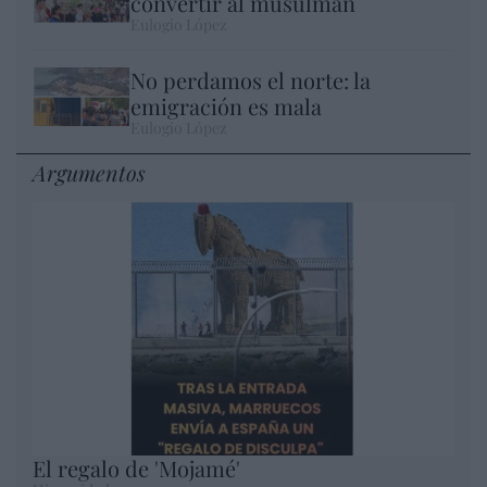
convertir al musulmán
Eulogio López
No perdamos el norte: la
emigración es mala
Eulogio López
Argumentos
El regalo de 'Mojamé'