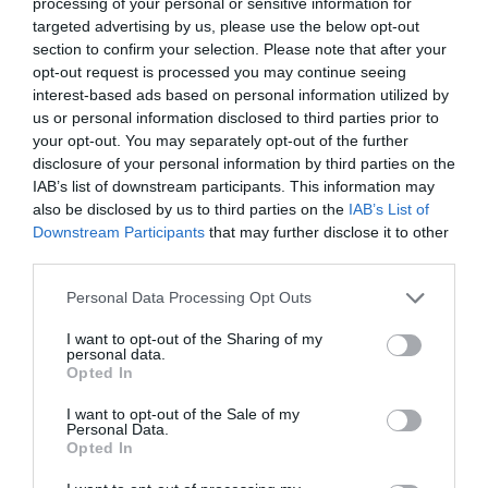
Oír se manifiesta delante de La Mareta:
processing of your personal or sensitive information for
targeted advertising by us, please use the below opt-out
“Pedro Sánchez es un criminal”
section to confirm your selection. Please note that after your
por Redacción
opt-out request is processed you may continue seeing
interest-based ads based on personal information utilized by
Artículos anteriores
us or personal information disclosed to third parties prior to
your opt-out. You may separately opt-out of the further
Opinión
disclosure of your personal information by third parties on the
IAB’s list of downstream participants. This information may
Enormes minucias
also be disclosed by us to third parties on the
IAB’s List of
Downstream Participants
that may further disclose it to other
por Eulogio López
third parties.
Personal Data Processing Opt Outs
I want to opt-out of the Sharing of my
personal data.
Opted In
I want to opt-out of the Sale of my
Personal Data.
Opted In