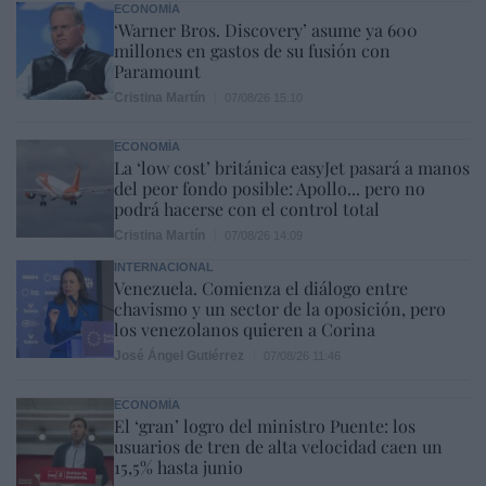
ECONOMÍA
‘Warner Bros. Discovery’ asume ya 600
millones en gastos de su fusión con
Paramount
Cristina Martín
07/08/26 15:10
ECONOMÍA
La ‘low cost’ británica easyJet pasará a manos
del peor fondo posible: Apollo... pero no
podrá hacerse con el control total
Cristina Martín
07/08/26 14:09
INTERNACIONAL
Venezuela. Comienza el diálogo entre
chavismo y un sector de la oposición, pero
los venezolanos quieren a Corina
José Ángel Gutiérrez
07/08/26 11:46
ECONOMÍA
El ‘gran’ logro del ministro Puente: los
usuarios de tren de alta velocidad caen un
15,5% hasta junio