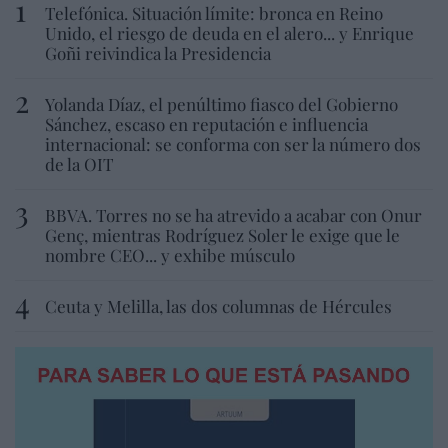
Telefónica. Situación límite: bronca en Reino
Unido, el riesgo de deuda en el alero... y Enrique
Goñi reivindica la Presidencia
Yolanda Díaz, el penúltimo fiasco del Gobierno
Sánchez, escaso en reputación e influencia
internacional: se conforma con ser la número dos
de la OIT
BBVA. Torres no se ha atrevido a acabar con Onur
Genç, mientras Rodríguez Soler le exige que le
nombre CEO... y exhibe músculo
Ceuta y Melilla, las dos columnas de Hércules