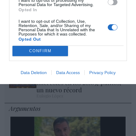
I want to opt-out of processing my
Personal Data for Targeted Advertising.
Nokia, Ericsson... Huawei: lo que importan
Opted In
son las patentes
I want to opt-out of Collection, Use,
Eulogio López
Retention, Sale, and/or Sharing of my
Personal Data that Is Unrelated with the
Purposes for which it was collected.
Isabel Pantoja pierde dos pleitos
Opted Out
con Hacienda por 700.000
CONFIRM
euros... suma y sigue
Eulogio López
Data Deletion
Data Access
Privacy Policy
El IBEX 35 cerró la sesión del
miércoles en los 20.057 puntos,
un nuevo récord
Eulogio López
Argumentos