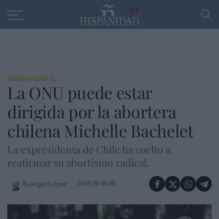
Educación
Entrevistas
PP
SANTANDER
R
30
INTERNACIONAL
La ONU puede estar
dirigida por la abortera
chilena Michelle Bachelet
La expresidenta de Chile ha vuelto a
reafirmar su abortismo radical.
16/05/26 06:00
Eulogio López