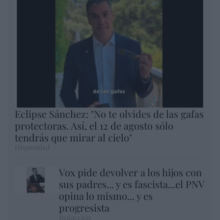
Eclipse Sánchez: "No te olvides de las gafas
protectoras. Así, el 12 de agosto sólo
tendrás que mirar al cielo"
Hispanidad
Vox pide devolver a los hijos con
sus padres... y es fascista...el PNV
opina lo mismo... y es
progresista
Redacción