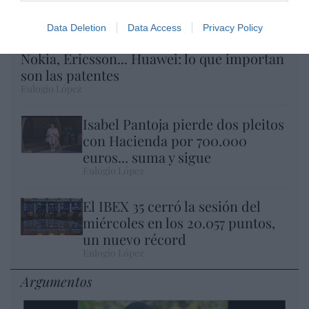
Data Deletion
Data Access
Privacy Policy
Nokia, Ericsson... Huawei: lo que importan
son las patentes
Eulogio López
Isabel Pantoja pierde dos pleitos
con Hacienda por 700.000
euros... suma y sigue
Eulogio López
El IBEX 35 cerró la sesión del
miércoles en los 20.057 puntos,
un nuevo récord
Eulogio López
Argumentos