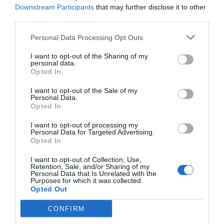
Downstream Participants
that may further disclose it to other
Diario de la corrupción sanchista. Hazte
third parties.
Oír se manifiesta delante de La Mareta:
Personal Data Processing Opt Outs
“Pedro Sánchez es un criminal”
I want to opt-out of the Sharing of my
por Redacción
personal data.
Artículos anteriores
Opted In
I want to opt-out of the Sale of my
Opinión
Personal Data.
Opted In
Enormes minucias
I want to opt-out of processing my
Personal Data for Targeted Advertising.
por Eulogio López
Opted In
I want to opt-out of Collection, Use,
Retention, Sale, and/or Sharing of my
Personal Data that Is Unrelated with the
Purposes for which it was collected.
Opted Out
CONFIRM