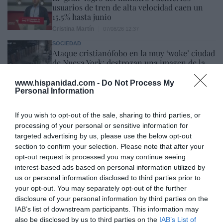
usuarios de tren de alta velocidad caen un
15,5% hasta junio
Cristina Martín
07/08/26 12:37
SOCIEDAD
Ataque cristianófobo en la muy ‘woke’ ciudad
de Nueva York: destrozan una imagen de la
Virgen María
www.hispanidad.com -
Do Not Process My
Redacción
07/08/26 11:46
Personal Information
If you wish to opt-out of the sale, sharing to third parties, or
Marcelo Gullo: “El trabajo de desmitificar la
processing of your personal or sensitive information for
historia, de poner la verdadera, de
targeted advertising by us, please use the below opt-out
desmontar la falsificación, es un trabajo
section to confirm your selection. Please note that after your
opt-out request is processed you may continue seeing
cristiano"
interest-based ads based on personal information utilized by
por Hispanidad
us or personal information disclosed to third parties prior to
your opt-out. You may separately opt-out of the further
Artículos anteriores
disclosure of your personal information by third parties on the
IAB’s list of downstream participants. This information may
DIARIO DE LA CORRUPCIÓN SANCHISTA
also be disclosed by us to third parties on the
IAB’s List of