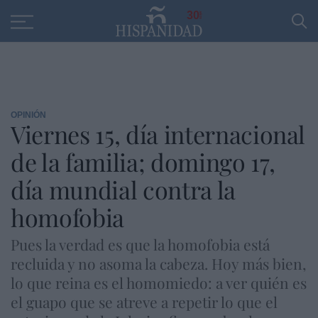
Educación
Entrevistas
PP
SANTANDER
R
30
OPINIÓN
Viernes 15, día internacional
de la familia; domingo 17,
día mundial contra la
homofobia
Pues la verdad es que la homofobia está
recluida y no asoma la cabeza. Hoy más bien,
lo que reina es el homomiedo: a ver quién es
el guapo que se atreve a repetir lo que el