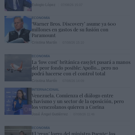
Eulogio López
07/08/26 15:07
ECONOMÍA
‘Warner Bros. Discovery’ asume ya 600
millones en gastos de su fusión con
Paramount
Cristina Martín
07/08/26 15:10
ECONOMÍA
La ‘low cost’ británica easyJet pasará a manos
del peor fondo posible: Apollo... pero no
podrá hacerse con el control total
Cristina Martín
07/08/26 14:09
INTERNACIONAL
Venezuela. Comienza el diálogo entre
chavismo y un sector de la oposición, pero
los venezolanos quieren a Corina
José Ángel Gutiérrez
07/08/26 11:46
ECONOMÍA
El ‘gran’ logro del ministro Puente: los