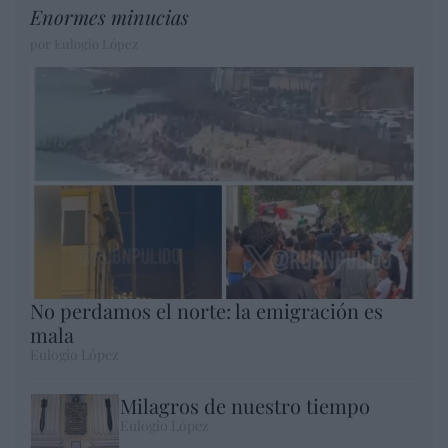
Enormes minucias
por Eulogio López
No perdamos el norte: la emigración es
mala
Eulogio López
Milagros de nuestro tiempo
Eulogio López