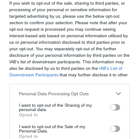
If you wish to opt-out of the sale, sharing to third parties, or
2025, según los últimos datos de la CNMC... y
no
processing of your personal or sensitive information for
se liquidará hasta 2028
.
targeted advertising by us, please use the below opt-out
section to confirm your selection. Please note that after your
opt-out request is processed you may continue seeing
RELACIONADO
Laudos de renovables. Ribera
interest-based ads based on personal information utilized by
secundó a Italia y Polonia al iniciar la
us or personal information disclosed to third parties prior to
salida de la Carta de la Energía... y
your opt-out. You may separately opt-out of the further
ahora suman el apoyo de toda la UE
disclosure of your personal information by third parties on the
IAB’s list of downstream participants. This information may
also be disclosed by us to third parties on the
IAB’s List of
Downstream Participants
that may further disclose it to other
third parties.
¿Te ha interesado este artículo?
Personal Data Processing Opt Outs
Suscríbete a nuestro newsletter y recibe cada dia
I want to opt-out of the Sharing of my
en tu correo lo más destacado de Hispanidad
personal data.
Opted In
Tu correo electrónico...
I want to opt-out of the Sale of my
Personal Data.
Opted In