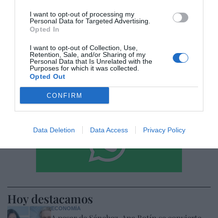
I want to opt-out of processing my
He leído y acepto las
condiciones legales
Personal Data for Targeted Advertising.
Opted In
I want to opt-out of Collection, Use,
Retention, Sale, and/or Sharing of my
Personal Data that Is Unrelated with the
Purposes for which it was collected.
Opted Out
CONFIRM
Data Deletion
Data Access
Privacy Policy
Hoy destacamos
ECONOMÍA
A pesar de Sánchez, Ana Botín se convierte