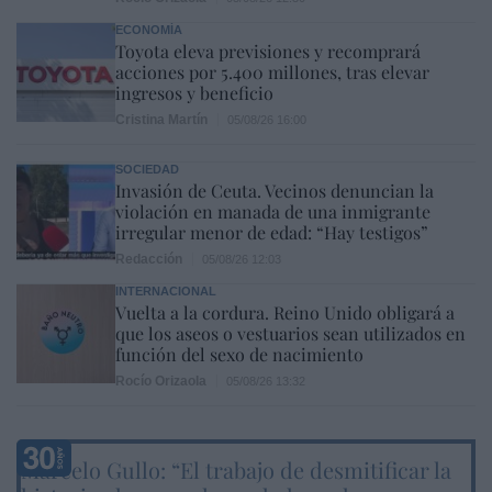
ECONOMÍA
Toyota eleva previsiones y recomprará
acciones por 5.400 millones, tras elevar
ingresos y beneficio
Cristina Martín
05/08/26 16:00
SOCIEDAD
Invasión de Ceuta. Vecinos denuncian la
violación en manada de una inmigrante
irregular menor de edad: “Hay testigos”
Redacción
05/08/26 12:03
INTERNACIONAL
Vuelta a la cordura. Reino Unido obligará a
que los aseos o vestuarios sean utilizados en
función del sexo de nacimiento
Rocío Orizaola
05/08/26 13:32
Marcelo Gullo: “El trabajo de desmitificar la