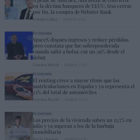
en la décima banquera de EEUU, tras cerrar,
por fin, la compra de Webster Bank
Eulogio López
05/08/26 15:58
ECONOMÍA
SpaceX dispara ingresos y reduce pérdidas,
pero constata que fue sobreponderada
cuando salió a bolsa: cae un 29% desde el
debut
Cristina Martín
05/08/26 17:27
ECONOMÍA
El renting crece a mayor ritmo que las
matriculaciones en España y ya representa el
23% del total de automóviles
Cristina Martín
05/08/26 17:31
ECONOMÍA
Los precios de la vivienda suben un 15,5% en
julio y ya superan a los de la burbuja
inmobiliaria
Rocío Orizaola
05/08/26 12:30