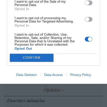
historia, de poner la verdadera, de
I want to opt-out of the Sale of my
Personal Data.
desmontar la falsificación, es un trabajo
Opted In
cristiano"
I want to opt-out of processing my
por Hispanidad
Personal Data for Targeted Advertising.
Opted In
Artículos anteriores
I want to opt-out of Collection, Use,
Retention, Sale, and/or Sharing of my
DIARIO DE LA CORRUPCIÓN SANCHISTA
Personal Data that Is Unrelated with the
Purposes for which it was collected.
Opted Out
Diario de la corrupción sanchista. Hazte
Oír se manifiesta delante de La Mareta:
CONFIRM
“Pedro Sánchez es un criminal”
por Redacción
Data Deletion
Data Access
Privacy Policy
Artículos anteriores
Opinión
Enormes minucias
por Eulogio López