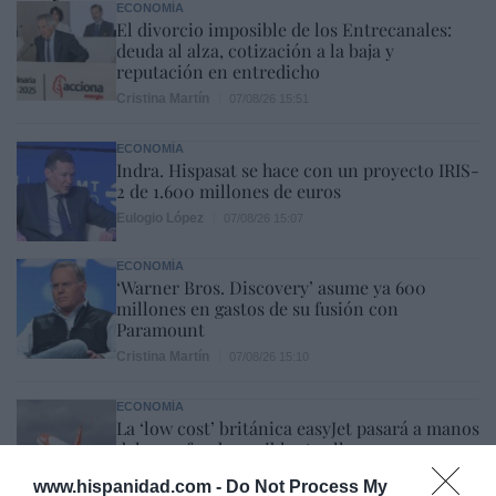
ECONOMÍA
El divorcio imposible de los Entrecanales:
deuda al alza, cotización a la baja y
reputación en entredicho
Cristina Martín
07/08/26 15:51
ECONOMÍA
Indra. Hispasat se hace con un proyecto IRIS-
2 de 1.600 millones de euros
Eulogio López
07/08/26 15:07
ECONOMÍA
‘Warner Bros. Discovery’ asume ya 600
millones en gastos de su fusión con
Paramount
Cristina Martín
07/08/26 15:10
ECONOMÍA
La ‘low cost’ británica easyJet pasará a manos
del peor fondo posible: Apollo... pero no
podrá hacerse con el control total
www.hispanidad.com -
Do Not Process My