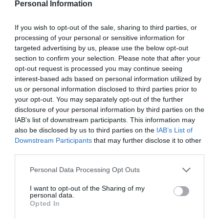
Cristina Martín
07/08/26 14:09
Personal Information
INTERNACIONAL
Venezuela. Comienza el diálogo entre
If you wish to opt-out of the sale, sharing to third parties, or
chavismo y un sector de la oposición, pero
processing of your personal or sensitive information for
los venezolanos quieren a Corina
targeted advertising by us, please use the below opt-out
José Ángel Gutiérrez
07/08/26 11:46
section to confirm your selection. Please note that after your
opt-out request is processed you may continue seeing
ECONOMÍA
interest-based ads based on personal information utilized by
El ‘gran’ logro del ministro Puente: los
us or personal information disclosed to third parties prior to
usuarios de tren de alta velocidad caen un
your opt-out. You may separately opt-out of the further
15,5% hasta junio
disclosure of your personal information by third parties on the
Cristina Martín
07/08/26 12:37
IAB’s list of downstream participants. This information may
also be disclosed by us to third parties on the
IAB’s List of
SOCIEDAD
Ataque cristianófobo en la muy ‘woke’ ciudad
Downstream Participants
that may further disclose it to other
de Nueva York: destrozan una imagen de la
third parties.
Virgen María
Personal Data Processing Opt Outs
Redacción
07/08/26 11:46
I want to opt-out of the Sharing of my
personal data.
Opted In
Marcelo Gullo: “El trabajo de desmitificar la