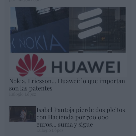
Nokia, Ericsson... Huawei: lo que importan
son las patentes
Eulogio López
Isabel Pantoja pierde dos pleitos
con Hacienda por 700.000
euros... suma y sigue
Eulogio López