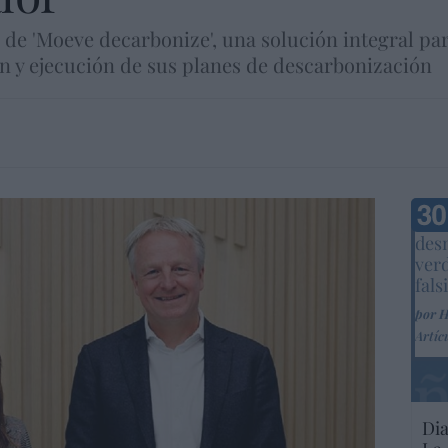
e de 'Moeve decarbonize', una solución integral pa
ión y ejecución de sus planes de descarbonización
Marc
desm
ver
fals
por 
Artíc
Dia