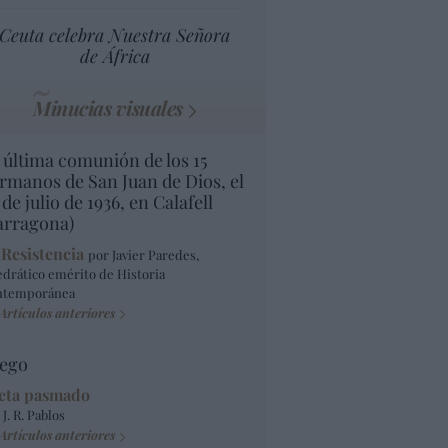
Ceuta celebra Nuestra Señora
de África
Minucias visuales
 última comunión de los 15
rmanos de San Juan de Dios, el
 de julio de 1936, en Calafell
arragona)
 Resistencia
por Javier Paredes,
edrático emérito de Historia
ntemporánea
Artículos anteriores
ego
eta pasmado
 J. R. Pablos
Artículos anteriores