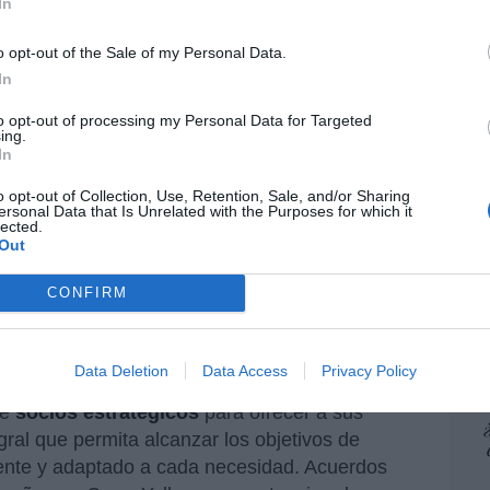
In
pon
pr
identa y CEO de Accenture en
o opt-out of the Sale of my Personal Data.
ame
ravés de esta colaboración con
In
por 
osición de sus clientes
to opt-out of processing my Personal Data for Targeted
Artí
ing.
pacidades en datos, digitalización
In
l y nuestro conocimiento
o opt-out of Collection, Use, Retention, Sale, and/or Sharing
ersonal Data that Is Unrelated with the Purposes for which it
 para ayudarles a diseñar y
EEU
lected.
ter
Out
de descarbonización realistas...”
def
CONFIRM
por 
Artí
Car
Data Deletion
Data Access
Privacy Policy
ecarbonize
impulsada por la compañía
de
socios estratégicos
para ofrecer a sus
ral que permita alcanzar los objetivos de
ciente y adaptado a cada necesidad. Acuerdos