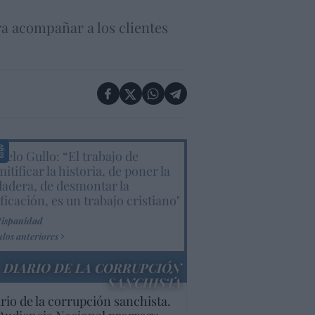
ra acompañar a los clientes
elo Gullo: “El trabajo de
itificar la historia, de poner la
dadera, de desmontar la
ificación, es un trabajo cristiano"
Hispanidad
ulos anteriores
DIARIO DE LA CORRUPCIÓN
SANCHISTA
rio de la corrupción sanchista.