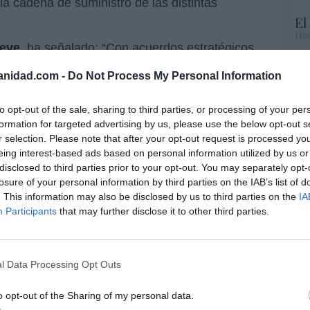
la cadena de suministro de las distintas
El
His
eve
, ha señalado: “Con acuerdos estratégicos
 Accenture reforzamos nuestra capacidad para
Te
anidad.com -
Do Not Process My Personal Information
dustriales en una transición energética que
RT
lo
 agilidad e innovación. La combinación de la
to opt-out of the sale, sharing to third parties, or processing of your per
Ce
con la visión estratégica y tecnológica de
formation for targeted advertising by us, please use the below opt-out s
li
uciones integrales y diferenciales en un
r selection. Please note that after your opt-out request is processed y
di
”.
eing interest-based ads based on personal information utilized by us or
hu
disclosed to third parties prior to your opt-out. You may separately opt-
po
 y CEO de Accenture en España y Portugal
,
losure of your personal information by third parties on the IAB’s list of
His
 de la industria es un reto complejo que exige
. This information may also be disclosed by us to third parties on the
IA
Participants
that may further disclose it to other third parties.
 una ejecución rigurosa. A través de esta
Cu
s a disposición de sus clientes industriales
tu
Red
italización e inteligencia artificial y nuestro
rial para ayudarles a diseñar y desplegar hojas
l Data Processing Opt Outs
istas, basadas en datos y con una visión
o opt-out of the Sharing of my personal data.
r”.
“E