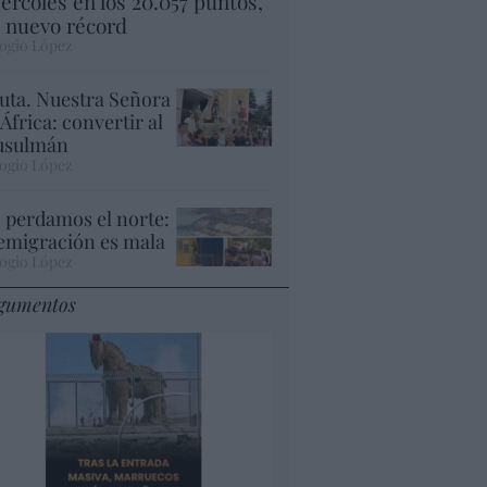
ércoles en los 20.057 puntos,
 nuevo récord
ogio López
uta. Nuestra Señora
 África: convertir al
sulmán
ogio López
 perdamos el norte:
 emigración es mala
ogio López
gumentos