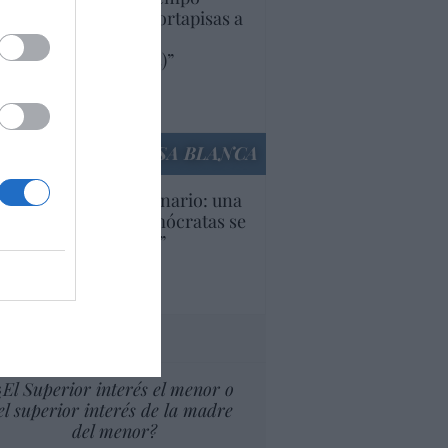
iendo aranceles y cortapisas a
oductos y compañías
ricanas (y europeas)”
Ana Sánchez Arjona
culos anteriores
LA CASA BLANCA
U. Inquietante escenario: una
cera parte de los demócratas se
ine como “socialista”
Ignacio Aguirre
culos anteriores
tas al director
¿El Superior interés el menor o
el superior interés de la madre
del menor?