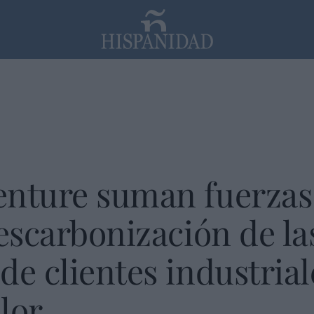
PP
SANTANDER
Religión
enture suman fuerzas
descarbonización de la
de clientes industrial
lor