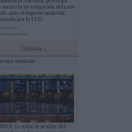
Audiencia Nacional prorroga
s meses la investigación del caso
do, ante el ingente material
autado por la UCO
 Redacción
culos anteriores
Opinión
ormes minucias
 Eulogio López
 IBEX 35 cerró la sesión del