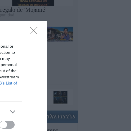
 regalo de 'Mojamé'
panidad
lepedro en acción:
VE afirma que entre
s que han invadido
sonal or
uta, "muchos son
ection to
cenciados y
ou may
plomados, que están
 personal
yendo de su país
out of the
r la guerra"
 downstream
panidad
B’s List of
ando el orco llame a
 puerta, ábresela
acción
ENTREVISTAS
uropa lleva mucho tiempo