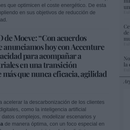
mi
nes que optimicen el coste energético. De esta
un
Eul
mpliendo en sus objetivos de reducción de
dad.
Ce
de
O de Moeve: “Con acuerdos
mu
Eul
ue anunciamos hoy con Accenture
pacidad para acompañar a
No
triales en una transición
la
Eul
 más que nunca eficacia, agilidad
Ar
 acelerar la descarbonización de los clientes
tales, como la inteligencia artificial
r datos complejos, modelizar escenarios y
ca
de manera óptima, con un foco especial en