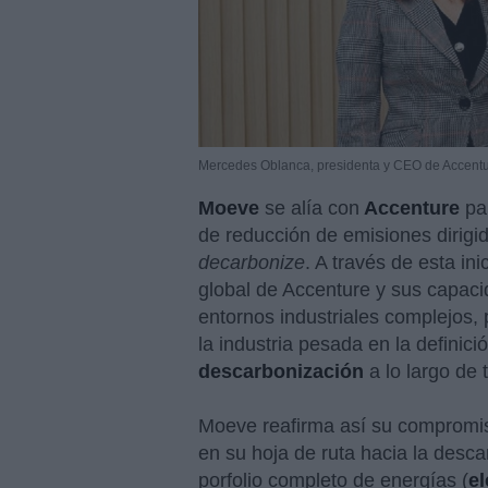
Mercedes Oblanca, presidenta y CEO de Accentu
Moeve
se alía con
Accenture
par
de reducción de emisiones dirigid
decarbonize
. A través de esta in
global de Accenture y sus capaci
entornos industriales complejos
la industria pesada en la definic
descarbonización
a lo largo de 
Moeve reafirma así su compromis
en su hoja de ruta hacia la desc
porfolio completo de energías (
el