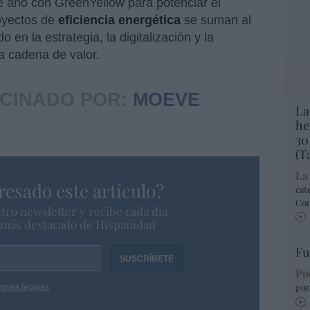
e año con GreenYellow para potenciar el
royectos de
eficiencia energética
se suman al
en la estrategia, la digitalización y la
a cadena de valor.
CINADO POR:
MOEVE
La
he
30
(T
La
resado este artículo?
cat
Co
tro newsletter y recibe cada dia
o más destacado de Hispanidad
Fu
Po
por
iones legales