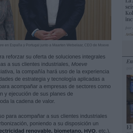
La 
sei
Kol
inc
por
Artí
re en España y Portugal junto a Maarten Wetselaar, CEO de Moeve
a reforzar su oferta de soluciones integrales
En
as a sus clientes industriales,
Moeve
por
iciativa, la compañía hará uso de la experiencia
dades de estrategia y tecnología aplicadas a
, para acompañar a empresas de sectores como
ión y ejecución de sus planes de
toda la cadena de valor.
o para acompañar a sus clientes industriales
arbonización, poniendo a su disposición un
El
ectricidad renovable, biometano, HVO
, etc.),