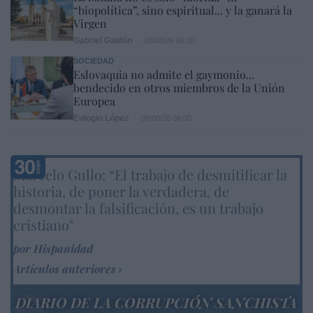
“biopolítica”, sino espiritual... y la ganará la
Virgen
Gabriel Galdón
08/08/26 06:00
SOCIEDAD
Eslovaquia no admite el gaymonio...
bendecido en otros miembros de la Unión
Europea
Eulogio López
08/08/26 06:00
Marcelo Gullo: “El trabajo de desmitificar la
historia, de poner la verdadera, de
desmontar la falsificación, es un trabajo
cristiano"
por Hispanidad
Artículos anteriores
DIARIO DE LA CORRUPCIÓN SANCHISTA