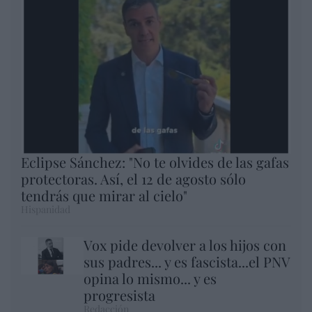
Eclipse Sánchez: "No te olvides de las gafas
protectoras. Así, el 12 de agosto sólo
tendrás que mirar al cielo"
Hispanidad
Vox pide devolver a los hijos con
sus padres... y es fascista...el PNV
opina lo mismo... y es
progresista
Redacción