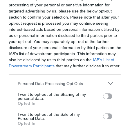
processing of your personal or sensitive information for
targeted advertising by us, please use the below opt-out
section to confirm your selection. Please note that after your
opt-out request is processed you may continue seeing
interest-based ads based on personal information utilized by
us or personal information disclosed to third parties prior to
your opt-out. You may separately opt-out of the further
disclosure of your personal information by third parties on the
IAB’s list of downstream participants. This information may
also be disclosed by us to third parties on the
IAB’s List of
Downstream Participants
that may further disclose it to other
Hoy destacamos
third parties.
ECONOMÍA
El desastre de los laudos de renovables: los
Personal Data Processing Opt Outs
acreedores estiman que la inseguridad
jurídica ha generado un sobrecoste
I want to opt-out of the Sharing of my
financiero de 6.600 millones para el Tesoro
personal data.
Opted In
Cristina Martín
08/08/26 06:00
I want to opt-out of the Sale of my
ECONOMÍA
Personal Data.
Seamos más responsables: no siempre el
Opted In
banco tiene la culpa