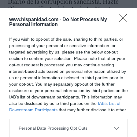
Diario de la corrupción sanchista. Hazte
Oír se manifiesta delante de La Mareta:
“Pedro Sánchez es un criminal”
www.hispanidad.com -
Do Not Process My
Personal Information
por Redacción
Artículos anteriores
If you wish to opt-out of the sale, sharing to third parties, or
processing of your personal or sensitive information for
FIESTA DIVINA MISERICORDIA
targeted advertising by us, please use the below opt-out
section to confirm your selection. Please note that after your
Kowalska-Wojtyla (XXIX). "La palabra no
opt-out request is processed you may continue seeing
convirtió, la sangre convertirá"
interest-based ads based on personal information utilized by
us or personal information disclosed to third parties prior to
por Eulogio López
your opt-out. You may separately opt-out of the further
Artículos anteriores
disclosure of your personal information by third parties on the
IAB’s list of downstream participants. This information may
also be disclosed by us to third parties on the
IAB’s List of
Downstream Participants
that may further disclose it to other
third parties.
Personal Data Processing Opt Outs