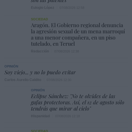
Eulogio López
07/08/2026 12:58
SOCIEDAD
Aragón. El Gobierno regional denuncia
la agresión sexual de un mena marroquí
a una menor compañera, en un piso
tutelado, en Teruel
Redacción
07/08/2026 12:38
OPINIÓN
Soy viejo... y no lo puedo evitar
Carlos Aurelio Caldito
07/08/2026 12:30
OPINIÓN
Eclipse Sánchez: "No te olvides de las
gafas protectoras. Así, el 12 de agosto sólo
tendrás que mirar al cielo"
Hispanidad
07/08/2026 12:18
SOCIEDAD