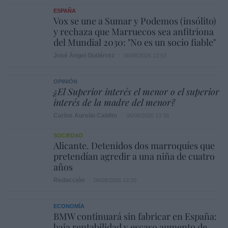
ESPAÑA
Vox se une a Sumar y Podemos (insólito)
y rechaza que Marruecos sea anfitriona
del Mundial 2030: "No es un socio fiable"
José Ángel Gutiérrez
06/08/2026 13:53
OPINIÓN
¿El Superior interés el menor o el superior
interés de la madre del menor?
Carlos Aurelio Caldito
06/08/2026 13:36
SOCIEDAD
Alicante. Detenidos dos marroquíes que
pretendían agredir a una niña de cuatro
años
Redacción
06/08/2026 13:20
ECONOMÍA
BMW continuará sin fabricar en España:
baja rentabilidad y escaso aumento de