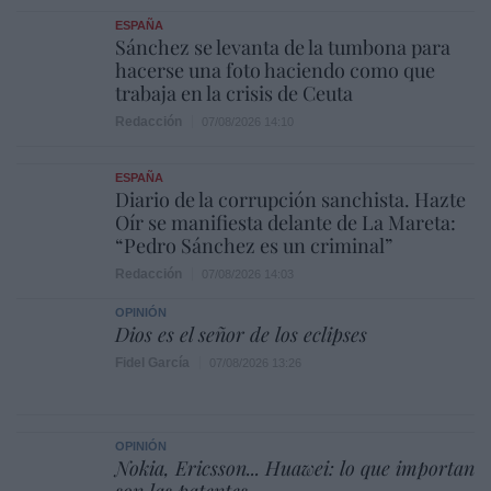
ESPAÑA
Sánchez se levanta de la tumbona para
hacerse una foto haciendo como que
trabaja en la crisis de Ceuta
Redacción
07/08/2026 14:10
ESPAÑA
Diario de la corrupción sanchista. Hazte
Oír se manifiesta delante de La Mareta:
“Pedro Sánchez es un criminal”
Redacción
07/08/2026 14:03
OPINIÓN
Dios es el señor de los eclipses
Fidel García
07/08/2026 13:26
OPINIÓN
Nokia, Ericsson... Huawei: lo que importan
son las patentes