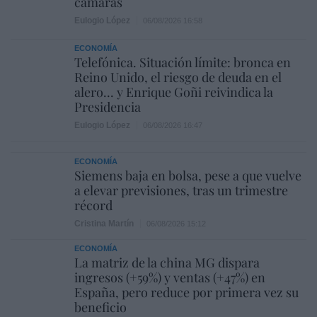
cámaras
Eulogio López
06/08/2026 16:58
ECONOMÍA
Telefónica. Situación límite: bronca en
Reino Unido, el riesgo de deuda en el
alero... y Enrique Goñi reivindica la
Presidencia
Eulogio López
06/08/2026 16:47
ECONOMÍA
Siemens baja en bolsa, pese a que vuelve
a elevar previsiones, tras un trimestre
récord
Cristina Martín
06/08/2026 15:12
ECONOMÍA
La matriz de la china MG dispara
ingresos (+59%) y ventas (+47%) en
España, pero reduce por primera vez su
beneficio