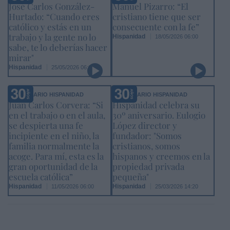
José Carlos González-
Manuel Pizarro: “El
Hurtado: “Cuando eres
cristiano tiene que ser
católico y estás en un
consecuente con la fe”
trabajo y la gente no lo
Hispanidad
18/05/2026 06:00
sabe, te lo deberías hacer
mirar"
Hispanidad
25/05/2026 06:00
ANIVERSARIO HISPANIDAD
ANIVERSARIO HISPANIDAD
Juan Carlos Corvera: “Si
Hispanidad celebra su
en el trabajo o en el aula,
30º aniversario. Eulogio
se despierta una fe
López director y
incipiente en el niño, la
fundador: "Somos
familia normalmente la
cristianos, somos
acoge. Para mí, esta es la
hispanos y creemos en la
gran oportunidad de la
propiedad privada
escuela católica”
pequeña"
Hispanidad
Hispanidad
11/05/2026 06:00
25/03/2026 14:20