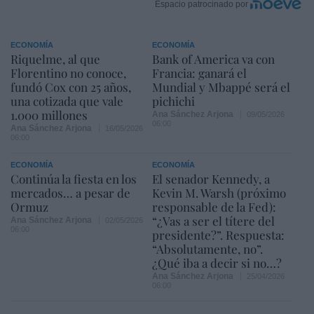
Espacio patrocinado por
ECONOMÍA
ECONOMÍA
Riquelme, al que
Bank of America va con
Florentino no conoce,
Francia: ganará el
fundó Cox con 25 años,
Mundial y Mbappé será el
una cotizada que vale
pichichi
1.000 millones
Ana Sánchez Arjona
09/05/2026
06:00
Ana Sánchez Arjona
16/05/2026
06:00
ECONOMÍA
ECONOMÍA
Continúa la fiesta en los
El senador Kennedy, a
mercados… a pesar de
Kevin M. Warsh (próximo
Ormuz
responsable de la Fed):
“¿Vas a ser el títere del
Ana Sánchez Arjona
02/05/2026
06:00
presidente?”. Respuesta:
“Absolutamente, no”.
¿Qué iba a decir si no…?
Ana Sánchez Arjona
25/04/2026
06:00