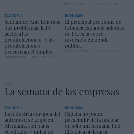
Pablo Ferrer
25/07/2026 06:00
ECONOMÍA
ECONOMÍA
Santander. Ana, tenemos
El principal problema de
dos problemas: la IA
la banca española, además
acelera las
de IA, es la sobre-
prejubilaciones... y las
inversión en deuda
prejubilaciones
pública
precarizan el empleo
Eulogio López
11/07/2026 06:00
Pablo Ferrer
18/07/2026 06:00
La semana de las empresas
ECONOMÍA
ECONOMÍA
La industria europea del
España no puede
automóvil se gripa en
prescindir de la nuclear:
Alemania, con bajos
en sólo una semana, Red
resultados y miles de
Eléctrica ordena la