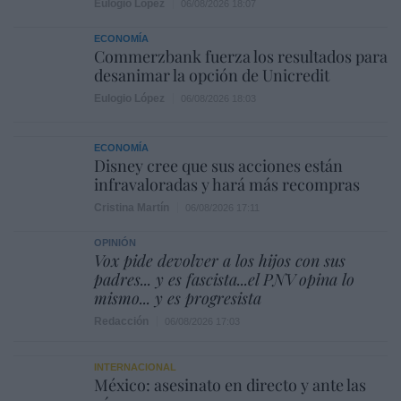
Eulogio López
06/08/2026 18:07
ECONOMÍA
Commerzbank fuerza los resultados para
desanimar la opción de Unicredit
Eulogio López
06/08/2026 18:03
ECONOMÍA
Disney cree que sus acciones están
infravaloradas y hará más recompras
Cristina Martín
06/08/2026 17:11
OPINIÓN
Vox pide devolver a los hijos con sus
padres... y es fascista...el PNV opina lo
mismo... y es progresista
Redacción
06/08/2026 17:03
INTERNACIONAL
México: asesinato en directo y ante las