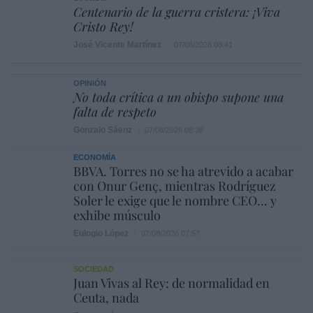
Centenario de la guerra cristera: ¡Viva
Cristo Rey!
José Vicente Martínez
07/08/2026 08:41
OPINIÓN
No toda crítica a un obispo supone una
falta de respeto
Gonzalo Sáenz
07/08/2026 08:38
ECONOMÍA
BBVA. Torres no se ha atrevido a acabar
con Onur Genç, mientras Rodríguez
Soler le exige que le nombre CEO... y
exhibe músculo
Eulogio López
07/08/2026 07:57
SOCIEDAD
Juan Vivas al Rey: de normalidad en
Ceuta, nada