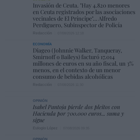
Invasión de Ceuta. "Hay 4.820 menores
en Ceuta registrados por las asociaciones
vecinales de El Príncipe"... Alfredo
Perdiguero, Subinspector de Policía
Redacción
07/08/2026 12:18
ECONOMÍA
Diageo (Johnnie Walker, Tanqueray,
Smirnoff o Baileys) facturó 17.014
millones de euros en su año fiscal, un 3%
menos, en el contexto de un menor
consumo de bebidas alcohólicas
Redacción
07/08/2026 11:30
OPINIÓN
Isabel Pantoja pierde dos pleitos con
Hacienda por 700.000 euros... suma y
sigue
Eulogio López
07/08/2026 09:35
OPINIÓN