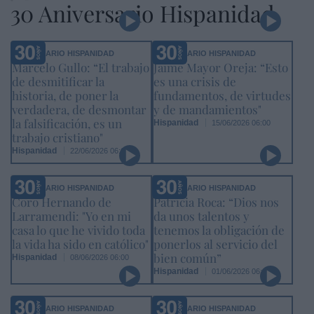
30 Aniversario Hispanidad
ANIVERSARIO HISPANIDAD
ANIVERSARIO HISPANIDAD
Marcelo Gullo: “El trabajo
Jaime Mayor Oreja: “Esto
de desmitificar la
es una crisis de
historia, de poner la
fundamentos, de virtudes
verdadera, de desmontar
y de mandamientos"
la falsificación, es un
Hispanidad
15/06/2026 06:00
trabajo cristiano"
Hispanidad
22/06/2026 06:00
ANIVERSARIO HISPANIDAD
ANIVERSARIO HISPANIDAD
Coro Hernando de
Patricia Roca: “Dios nos
Larramendi: "Yo en mi
da unos talentos y
casa lo que he vivido toda
tenemos la obligación de
la vida ha sido en católico"
ponerlos al servicio del
bien común”
Hispanidad
08/06/2026 06:00
Hispanidad
01/06/2026 06:00
ANIVERSARIO HISPANIDAD
ANIVERSARIO HISPANIDAD