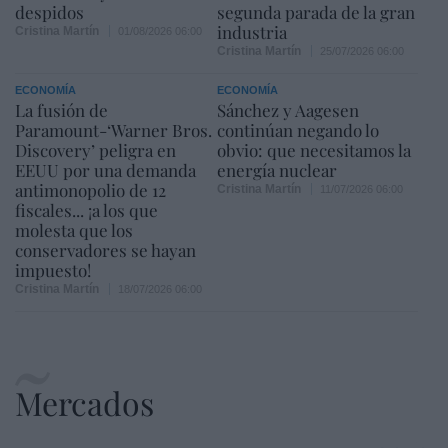
despidos
segunda parada de la gran
industria
Cristina Martín
01/08/2026 06:00
Cristina Martín
25/07/2026 06:00
ECONOMÍA
ECONOMÍA
La fusión de
Sánchez y Aagesen
Paramount-‘Warner Bros.
continúan negando lo
Discovery’ peligra en
obvio: que necesitamos la
EEUU por una demanda
energía nuclear
antimonopolio de 12
Cristina Martín
11/07/2026 06:00
fiscales... ¡a los que
molesta que los
conservadores se hayan
impuesto!
Cristina Martín
18/07/2026 06:00
Mercados