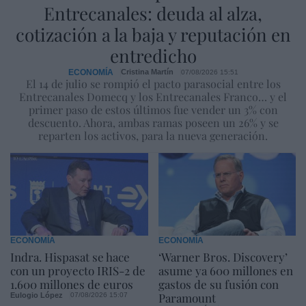
Entrecanales: deuda al alza,
cotización a la baja y reputación en
entredicho
ECONOMÍA
Cristina Martín
07/08/2026 15:51
El 14 de julio se rompió el pacto parasocial entre los
Entrecanales Domecq y los Entrecanales Franco… y el
primer paso de estos últimos fue vender un 3% con
descuento. Ahora, ambas ramas poseen un 26% y se
reparten los activos, para la nueva generación.
ECONOMÍA
ECONOMÍA
Indra. Hispasat se hace
‘Warner Bros. Discovery’
con un proyecto IRIS-2 de
asume ya 600 millones en
1.600 millones de euros
gastos de su fusión con
Paramount
Eulogio López
07/08/2026 15:07