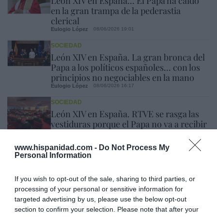
León XIV en España... El Papa ha caído
en la gran trampa de la pederastia
clerical
Eulogio López
08/06/2026 19:01
SOCIEDAD
León XIV en España. La gran bronca del
Papa a los políticos españoles... con los
principios no negociables en la mano
Eulogio López
08/06/2026 16:17
SOCIEDAD
León XIV en España. RTVE se rasga las
vestiduras porque el Papa no va a recibir
a todas las asociaciones, pero se olvida
de la 'Operación bollycao'
www.hispanidad.com -
Do Not Process My
Rocío Orizaola
08/06/2026 14:57
Personal Information
1
2
If you wish to opt-out of the sale, sharing to third parties, or
processing of your personal or sensitive information for
targeted advertising by us, please use the below opt-out
Opinión
section to confirm your selection. Please note that after your