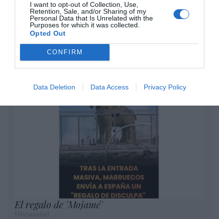
Eulogio López
I want to opt-out of Collection, Use,
Retention, Sale, and/or Sharing of my
Personal Data that Is Unrelated with the
Purposes for which it was collected.
No perdamos el norte: la
Opted Out
emigración es mala
Eulogio López
CONFIRM
Argumentos
Data Deletion
Data Access
Privacy Policy
El regalo de 'Mojamé'
Hispanidad