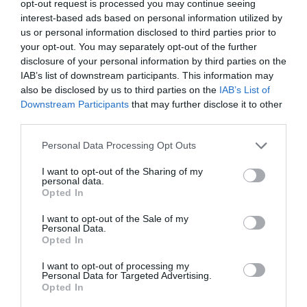
opt-out request is processed you may continue seeing
Enormes minucias
interest-based ads based on personal information utilized by
us or personal information disclosed to third parties prior to
por Eulogio López
your opt-out. You may separately opt-out of the further
disclosure of your personal information by third parties on the
IAB’s list of downstream participants. This information may
also be disclosed by us to third parties on the
IAB’s List of
Downstream Participants
that may further disclose it to other
third parties.
Personal Data Processing Opt Outs
I want to opt-out of the Sharing of my
personal data.
Opted In
El IBEX 35 cerró la sesión del miércoles en
I want to opt-out of the Sale of my
Personal Data.
los 20.057 puntos, un nuevo récord
Opted In
Eulogio López
I want to opt-out of processing my
Personal Data for Targeted Advertising.
Ceuta. Nuestra Señora de África:
Opted In
convertir al musulmán