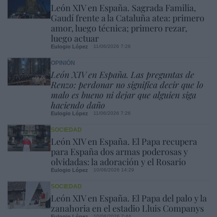
León XIV en España. Sagrada Familia,
Gaudí frente a la Cataluña atea: primero
amor, luego técnica; primero rezar,
luego actuar
Eulogio López
11/06/2026 7:26
OPINIÓN
León XIV en España. Las preguntas de
Renzo: perdonar no significa decir que lo
malo es bueno ni dejar que alguien siga
haciendo daño
Eulogio López
11/06/2026 7:26
SOCIEDAD
León XIV en España. El Papa recupera
para España dos armas poderosas y
olvidadas: la adoración y el Rosario
Eulogio López
10/06/2026 14:29
SOCIEDAD
León XIV en España. El Papa del palo y la
zanahoria en el estadio Lluis Companys
Eulogio López
10/06/2026 7:44