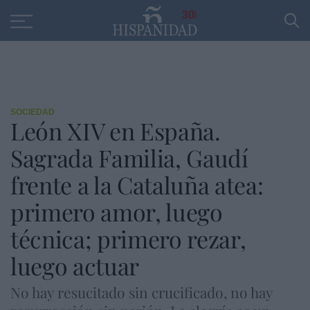
Educación
Entrevistas
PP
SANTANDER
R
30
SOCIEDAD
León XIV en España.
Sagrada Familia, Gaudí
frente a la Cataluña atea:
primero amor, luego
técnica; primero rezar,
luego actuar
No hay resucitado sin crucificado, no hay