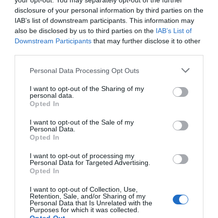
Colombia. De la Espriella toma posesión
your opt-out. You may separately opt-out of the further
como presidente, entre amenazas terroristas
disclosure of your personal information by third parties on the
del ELN y el sabotaje de la Izquierda
IAB’s list of downstream participants. This information may
also be disclosed by us to third parties on the
IAB’s List of
José Ángel Gutiérrez
06/08/26 12:35
Downstream Participants
that may further disclose it to other
OPINIÓN
third parties.
Vox pide devolver a los hijos con sus padres...
y es fascista...el PNV opina lo mismo... y es
Personal Data Processing Opt Outs
progresista
Redacción
06/08/26 17:03
I want to opt-out of the Sharing of my
personal data.
Opted In
ECONOMÍA
Siemens baja en bolsa, pese a que vuelve a
I want to opt-out of the Sale of my
elevar previsiones, tras un trimestre récord
Personal Data.
Opted In
Cristina Martín
06/08/26 15:12
I want to opt-out of processing my
OPINIÓN
Personal Data for Targeted Advertising.
“Sánchez es un sinvergüenza que ha
Opted In
abandonado a su país, porque Ceuta es
España. Tenemos un Gobierno en
I want to opt-out of Collection, Use,
connivencia con Marruecos”: acusa una ceutí
Retention, Sale, and/or Sharing of my
Personal Data that Is Unrelated with the
Hispanidad
06/08/26 11:30
Purposes for which it was collected.