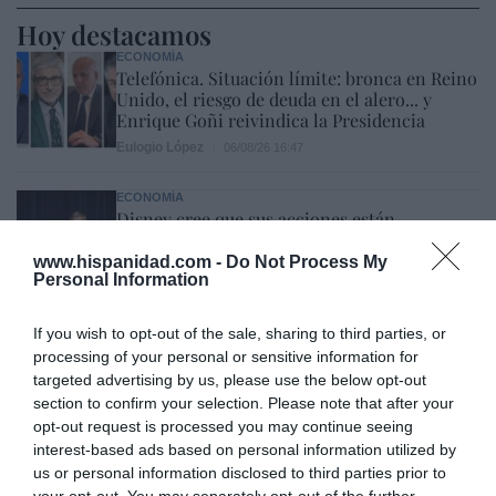
Hoy destacamos
ECONOMÍA
Telefónica. Situación límite: bronca en Reino
Unido, el riesgo de deuda en el alero... y
Enrique Goñi reivindica la Presidencia
Eulogio López
06/08/26 16:47
ECONOMÍA
Disney cree que sus acciones están
infravaloradas y hará más recompras
www.hispanidad.com -
Do Not Process My
Cristina Martín
06/08/26 17:11
Personal Information
ESPAÑA
Yolanda Díaz, el penúltimo fiasco del
If you wish to opt-out of the sale, sharing to third parties, or
Gobierno Sánchez, escaso en reputación e
processing of your personal or sensitive information for
influencia internacional: se conforma con
targeted advertising by us, please use the below opt-out
ser la número dos de la OIT
section to confirm your selection. Please note that after your
opt-out request is processed you may continue seeing
Cristina Martín
06/08/26 12:41
interest-based ads based on personal information utilized by
us or personal information disclosed to third parties prior to
INTERNACIONAL