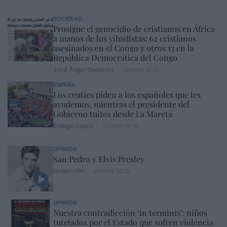
SOCIEDAD
Prosigue el genocidio de cristianos en África
a manos de los yihadistas: 62 cristianos
asesinados en el Congo y otros 13 en la
República Democrática del Congo
José Ángel Gutiérrez
10/08/26 11:33
ESPAÑA
Los ceutíes piden a los españoles que les
ayudemos, mientras el presidente del
Gobierno tuitea desde La Mareta
Eulogio López
10/08/26 08:35
OPINIÓN
San Pedro y Elvis Presley
Redacción
10/08/26 10:39
OPINIÓN
Nuestra contradicción ‘in terminis’: niños
tutelados por el Estado que sufren violencia