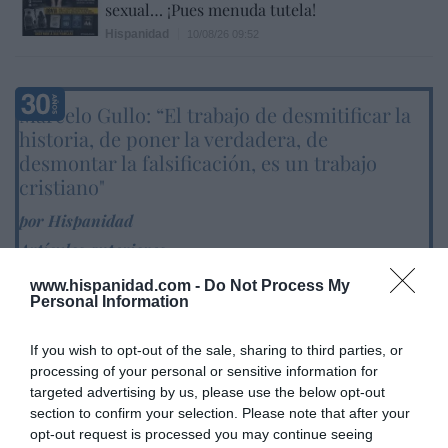
sexual… ¡Pues menuda tutela!
Hispanidad
10/08/26 09:52
Marcelo Gullo: “El trabajo de desmitificar la
historia, de poner la verdadera, de
desmontar la falsificación, es un trabajo
cristiano"
por Hispanidad
Artículos anteriores
www.hispanidad.com -
Do Not Process My
DIARIO DE LA CORRUPCIÓN SANCHISTA
Personal Information
Diario de la corrupción sanchista. Hazte
If you wish to opt-out of the sale, sharing to third parties, or
Oír se manifiesta delante de La Mareta:
processing of your personal or sensitive information for
“Pedro Sánchez es un criminal”
targeted advertising by us, please use the below opt-out
section to confirm your selection. Please note that after your
por Redacción
opt-out request is processed you may continue seeing