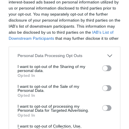
interest-based ads based on personal information utilized by
Artículos anteriores
us or personal information disclosed to third parties prior to
your opt-out. You may separately opt-out of the further
Opinión
disclosure of your personal information by third parties on the
IAB’s list of downstream participants. This information may
Enormes minucias
also be disclosed by us to third parties on the
IAB’s List of
por Eulogio López
Downstream Participants
that may further disclose it to other
third parties.
Personal Data Processing Opt Outs
I want to opt-out of the Sharing of my
personal data.
Opted In
I want to opt-out of the Sale of my
Personal Data.
Opted In
I want to opt-out of processing my
Personal Data for Targeted Advertising.
Nokia, Ericsson... Huawei: lo que importan
Opted In
son las patentes
I want to opt-out of Collection, Use,
Eulogio López