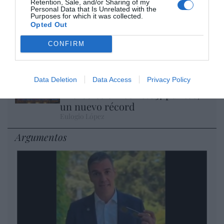
Retention, Sale, and/or Sharing of my
Personal Data that Is Unrelated with the
Purposes for which it was collected.
Isabel Pantoja pierde dos pleitos
Opted Out
con Hacienda por 700.000
euros... suma y sigue
CONFIRM
Eulogio López
Data Deletion
Data Access
Privacy Policy
El IBEX 35 cerró la sesión del
miércoles en los 20.057 puntos,
un nuevo récord
Eulogio López
Argumentos