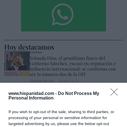
Hoy destacamos
ESPAÑA
Yolanda Díaz, el penúltimo fiasco del
Gobierno Sánchez, escaso en reputación e
influencia internacional: se conforma con
ser la número dos de la OIT
Cristina Martín
06/08/26 12:41
www.hispanidad.com -
Do Not Process My
ECONOMÍA
Personal Information
La matriz de la china MG dispara ingresos
(+59%) y ventas (+47%) en España, pero
reduce por primera vez su beneficio
If you wish to opt-out of the sale, sharing to third parties, or
Cristina Martín
06/08/26 14:18
processing of your personal or sensitive information for
targeted advertising by us, please use the below opt-out
SOCIEDAD