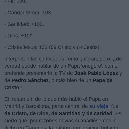
- Fe: 100.
- Caridad/Amor: 103.
- Santidad: +100.
- Dios: +100.
- Cristo/Jesus: 133 (69 Cristo y 64 Jesús).
Interpreten las cantidades como quieran, pero, ¿de
verdad puede hablar de un Papa 'onegero', como
pretende presentarle la TV de
José Pablo López
y
de
Pedro Sánchez
, o más bien de un
Papa de
Cristo
?
En resumen, de lo que más habló el Papa en
Madrid y Barcelona, parte central de
su viaje
, fue
de Cristo, de Dios, de Santidad y de caridad
. Es
cierto que, por razones obvias si añadiésemos lo
dicho en Canarias, la palabra inmigración hubiera