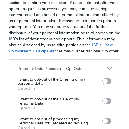
section to confirm your selection. Please note that after your
India. Simpatizantes del partido gobernante
de Narendra Modi hostigan a un sacerdote
opt-out request is processed you may continue seeing
católico
interest-based ads based on personal information utilized by
us or personal information disclosed to third parties prior to
Redacción
06/08/26 14:09
your opt-out. You may separately opt-out of the further
disclosure of your personal information by third parties on the
OPINIÓN
IAB’s list of downstream participants. This information may
¿El Superior interés el menor o el superior
also be disclosed by us to third parties on the
IAB’s List of
interés de la madre del menor?
Downstream Participants
that may further disclose it to other
Carlos Aurelio Caldito
06/08/26 13:36
third parties.
ESPAÑA
Personal Data Processing Opt Outs
Vox se une a Sumar y Podemos (insólito) y
rechaza que Marruecos sea anfitriona del
I want to opt-out of the Sharing of my
Mundial 2030: "No es un socio fiable"
personal data.
Opted In
José Ángel Gutiérrez
06/08/26 13:53
I want to opt-out of the Sale of my
OPINIÓN
Personal Data.
“Sánchez es un sinvergüenza que ha
Opted In
abandonado a su país, porque Ceuta es
España. Tenemos un Gobierno en
I want to opt-out of processing my
Personal Data for Targeted Advertising.
connivencia con Marruecos”: acusa una ceutí
Opted In