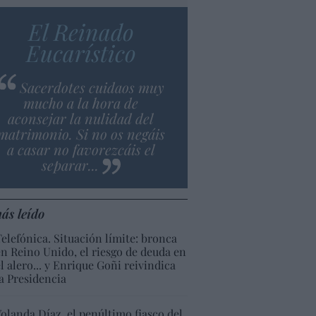
El Reinado
Eucarístico
Sacerdotes cuidaos muy
mucho a la hora de
aconsejar la nulidad del
matrimonio. Si no os negáis
a casar no favorezcáis el
separar...
ás leído
Telefónica. Situación límite: bronca
en Reino Unido, el riesgo de deuda en
el alero... y Enrique Goñi reivindica
la Presidencia
Yolanda Díaz, el penúltimo fiasco del