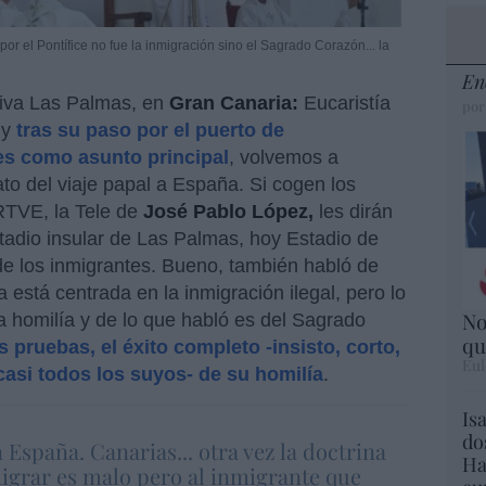
por el Pontífice no fue la inmigración sino el Sagrado Corazón... la
En
tiva Las Palmas, en
Gran Canaria:
Eucaristía
por
 y
tras su paso por el puerto de
es como asunto principal
, volvemos a
to del viaje papal a España. Si cogen los
 RTVE, la Tele de
José Pablo López,
les dirán
stadio insular de Las Palmas, hoy Estadio de
 de los inmigrantes. Bueno, también habló de
a está centrada en la inmigración ilegal, pero lo
No
a homilía y de lo que habló es del Sagrado
qu
s pruebas, el éxito completo -insisto, corto,
Eul
asi todos los suyos- de su homilía
.
Is
do
 España. Canarias... otra vez la doctrina
Ha
migrar es malo pero al inmigrante que