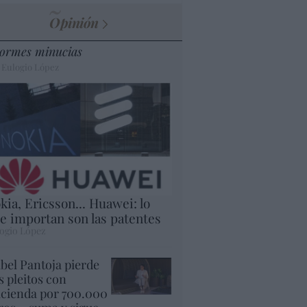
Opinión
ormes minucias
 Eulogio López
kia, Ericsson... Huawei: lo
e importan son las patentes
ogio López
abel Pantoja pierde
s pleitos con
cienda por 700.000