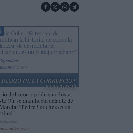
elo Gullo: “El trabajo de
itificar la historia, de poner la
dadera, de desmontar la
ificación, es un trabajo cristiano"
Hispanidad
ulos anteriores
DIARIO DE LA CORRUPCIÓN
SANCHISTA
rio de la corrupción sanchista.
te Oír se manifiesta delante de
Mareta: “Pedro Sánchez es un
minal”
 Redacción
culos anteriores