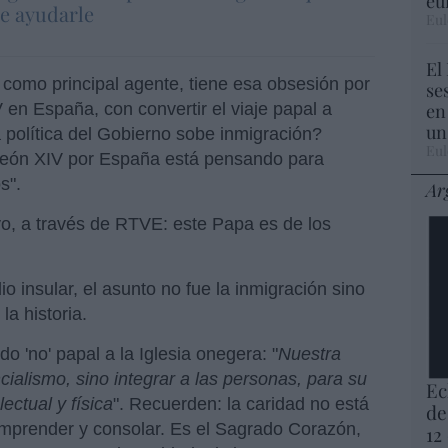
eu
ue ayudarle
Eul
El
como principal agente, tiene esa obsesión por
se
en
 en España, con convertir el viaje papal a
un
a política del Gobierno sobe inmigración?
Eul
 León XIV por España está pensando para
s".
Ar
o, a través de RTVE: este Papa es de los
o insular, el asunto no fue la inmigración sino
la historia.
o 'no' papal a la Iglesia onegera: "
Nuestra
ialismo, sino integrar a las personas, para su
Ec
lectual y física
". Recuerden: la caridad no está
de
mprender y consolar. Es el Sagrado Corazón,
12