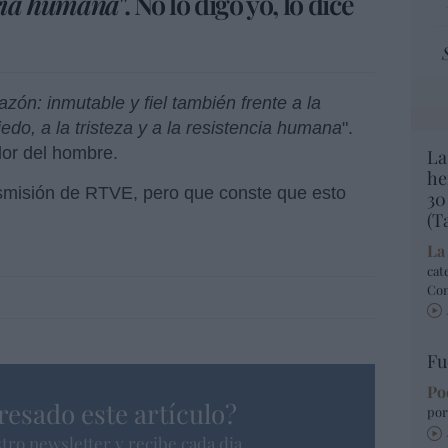
encia humana
". No lo digo yo, lo dice
zón: inmutable y fiel también frente a la
edo, a la tristeza y a la resistencia humana
".
dor del hombre.
La
he
nsmisión de RTVE, pero que conste que esto
30
(T
La
cat
Co
Fu
Po
resado este artículo?
por
tro newsletter y recibe cada dia