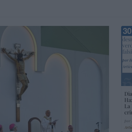
Marc
desm
ver
fals
por 
Artíc
Dia
Haz
La 
cri
por
Artí