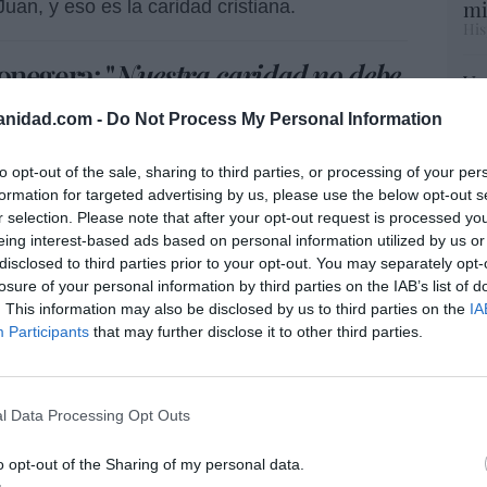
mi
Juan, y eso es la caridad cristiana.
His
 onegera: "
Nuestra caridad no debe
Vo
 sino integrar a las personas, para
hi
anidad.com -
Do Not Process My Personal Information
y 
iritual, intelectual y física
".
op
 está sino en escuchar,
pr
to opt-out of the sale, sharing to third parties, or processing of your per
Red
formation for targeted advertising by us, please use the below opt-out s
 y consolar
r selection. Please note that after your opt-out request is processed y
eing interest-based ads based on personal information utilized by us or
“S
disclosed to third parties prior to your opt-out. You may separately opt-
si
se con el inmigrante? Sí. ¿Que hay que
losure of your personal information by third parties on the IAB’s list of
ab
. This information may also be disclosed by us to third parties on the
IA
 en España? Sí. ¿Que antes hay que evitar la
po
Participants
that may further disclose it to other third parties.
Es
 a las mafias que traen a los inmigrantes desde
Go
ertos canarios' También.
co
Ma
l Data Processing Opt Outs
ce
His
o opt-out of the Sharing of my personal data.
de Arguineguín: