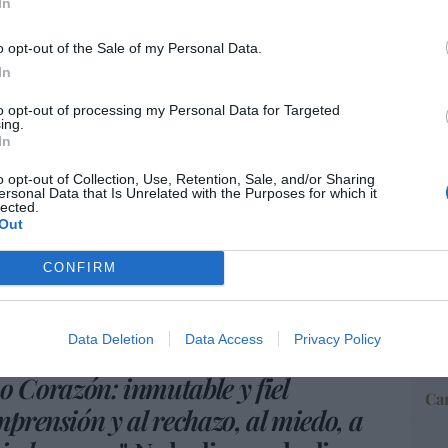
In
 acechan estos mares. Mafias que
o opt-out of the Sale of my Personal Data.
“E
In
pon
ración. Tratantes que esclavizan a
pr
twitter.com/vL3W9MRaQf
to opt-out of processing my Personal Data for Targeted
ame
—
ing.
In
atolicos_es)
June 11, 2026
por 
Artí
o opt-out of Collection, Use, Retention, Sale, and/or Sharing
ersonal Data that Is Unrelated with the Purposes for which it
lected.
Out
in caridad no hay paz"...
San Agustín decía:
EEU
, y donde está la humildad, allí está la
CONFIRM
ter
def
por 
Data Deletion
Data Access
Privacy Policy
ios es amor y Cristo el consolador
Artí
o Corazón: inmutable y fiel
Car
mprensión y al rechazo, al miedo, a