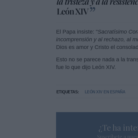
la tristeza y a la resist
León XIV
El Papa insiste: "
Sacratísimo Cora
incomprensión y al rechazo, al mi
Dios es amor y Cristo el consola
Esto no se parece nada a la tra
fue lo que dijo León XIV.
ETIQUETAS:
LEÓN XIV EN ESPAÑA
¿Te ha inte
Suscríbete a nues