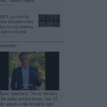
ros... suma y sigue
ogio López
 IBEX 35 cerró la
sión del miércoles
 los 20.057 puntos,
 nuevo récord
ogio López
gumentos
lipse Sánchez: "No te olvides
 las gafas protectoras. Así, el
 de agosto sólo tendrás que