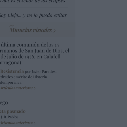
Dios es el señor de los eclipses
Soy viejo... y no lo puedo evitar
Minucias visuales
 última comunión de los 15
rmanos de San Juan de Dios, el
 de julio de 1936, en Calafell
arragona)
 Resistencia
por Javier Paredes,
edrático emérito de Historia
ntemporánea
Artículos anteriores
ego
eta pasmado
 J. R. Pablos
Artículos anteriores