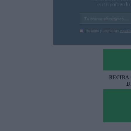
en tu correo l
Tu correo electrónico...
He leído y acepto las
condic