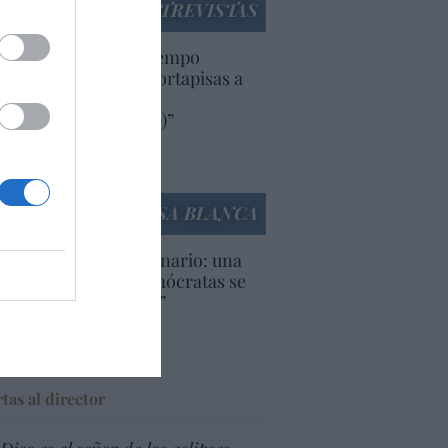
ENTREVISTAS
uropa lleva mucho tiempo
iendo aranceles y cortapisas a
oductos y compañías
ricanas (y europeas)”
Ana Sánchez Arjona
culos anteriores
LA CASA BLANCA
U. Inquietante escenario: una
cera parte de los demócratas se
ine como “socialista”
Ignacio Aguirre
culos anteriores
tas al director