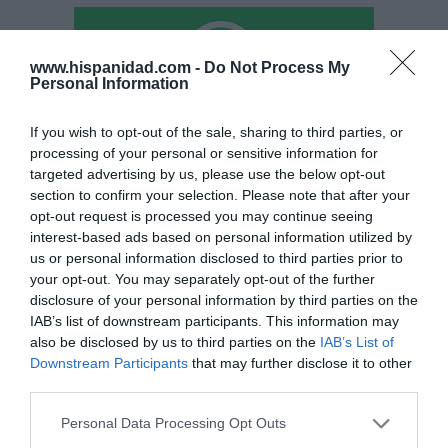
www.hispanidad.com -
Do Not Process My
Personal Information
If you wish to opt-out of the sale, sharing to third parties, or
processing of your personal or sensitive information for
Hoy destacamos
targeted advertising by us, please use the below opt-out
section to confirm your selection. Please note that after your
SOCIEDAD
Chat Control para ti, para mí, para todos,
opt-out request is processed you may continue seeing
¡por tu seguridad!
interest-based ads based on personal information utilized by
us or personal information disclosed to third parties prior to
Humberto Pérez-Tomé
08/08/26 06:00
your opt-out. You may separately opt-out of the further
disclosure of your personal information by third parties on the
SOCIEDAD
IAB’s list of downstream participants. This information may
Memes. Mohamed en la boya
also be disclosed by us to third parties on the
IAB’s List of
Redacción
08/08/26 06:00
Downstream Participants
that may further disclose it to other
third parties.
Personal Data Processing Opt Outs
ESPAÑA
“Ya que gobernamos mal, gobernemos