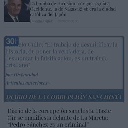
La bomba de Hiroshima no perseguía a
Occidente, la de Nagasaki sí: era la ciudad
católica del Japón
Eulogio López
08/08/26 06:00
Marcelo Gullo: “El trabajo de desmitificar la
historia, de poner la verdadera, de
desmontar la falsificación, es un trabajo
cristiano"
por Hispanidad
Artículos anteriores
DIARIO DE LA CORRUPCIÓN SANCHISTA
Diario de la corrupción sanchista. Hazte
Oír se manifiesta delante de La Mareta:
“Pedro Sánchez es un criminal”