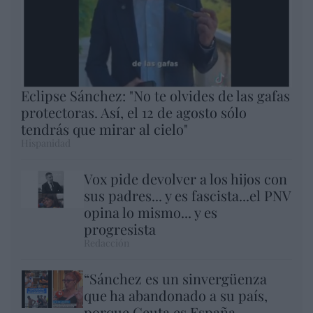
Eclipse Sánchez: "No te olvides de las gafas
protectoras. Así, el 12 de agosto sólo
tendrás que mirar al cielo"
Hispanidad
Vox pide devolver a los hijos con
sus padres... y es fascista...el PNV
opina lo mismo... y es
progresista
Redacción
“Sánchez es un sinvergüenza
que ha abandonado a su país,
porque Ceuta es España.