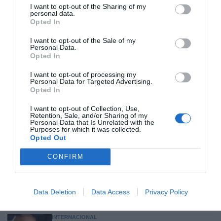
barato”
I want to opt-out of the Sharing of my
personal data.
Eulogio López
08/08/26 06:00
Opted In
I want to opt-out of the Sale of my
Personal Data.
SOCIEDAD
Opted In
La batalla no es solo “híbrida” ni
“biopolítica”, sino espiritual... y la ganará la
I want to opt-out of processing my
Virgen
Personal Data for Targeted Advertising.
Gabriel Galdón
08/08/26 06:00
Opted In
SOCIEDAD
I want to opt-out of Collection, Use,
Eslovaquia no admite el gaymonio...
Retention, Sale, and/or Sharing of my
bendecido en otros miembros de la Unión
Personal Data that Is Unrelated with the
Purposes for which it was collected.
Europea
Opted Out
Eulogio López
08/08/26 06:00
CONFIRM
ECONOMÍA
Seamos más responsables: no siempre el
banco tiene la culpa
Data Deletion
Data Access
Privacy Policy
Eulogio López
08/08/26 06:00
INTERNACIONAL