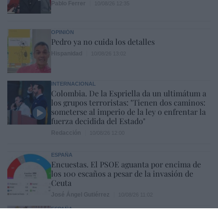
Pablo Ferrer
10/08/26 12:35
OPINIÓN
Pedro ya no cuida los detalles
Hispanidad
10/08/26 13:02
INTERNACIONAL
Colombia. De la Espriella da un ultimátum a
los grupos terroristas: "Tienen dos caminos:
someterse al imperio de la ley o enfrentar la
fuerza decidida del Estado"
Redacción
10/08/26 12:00
ESPAÑA
Encuestas. El PSOE aguanta por encima de
los 100 escaños a pesar de la invasión de
Ceuta
José Ángel Gutiérrez
10/08/26 11:02
ESPAÑA