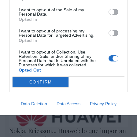
por Redacción
I want to opt-out of the Sale of my
Artículos anteriores
Personal Data.
Opted In
Opinión
I want to opt-out of processing my
Personal Data for Targeted Advertising.
Enormes minucias
Opted In
por Eulogio López
I want to opt-out of Collection, Use,
Retention, Sale, and/or Sharing of my
Personal Data that Is Unrelated with the
Purposes for which it was collected.
Opted Out
CONFIRM
Data Deletion
Data Access
Privacy Policy
Nokia, Ericsson... Huawei: lo que importan