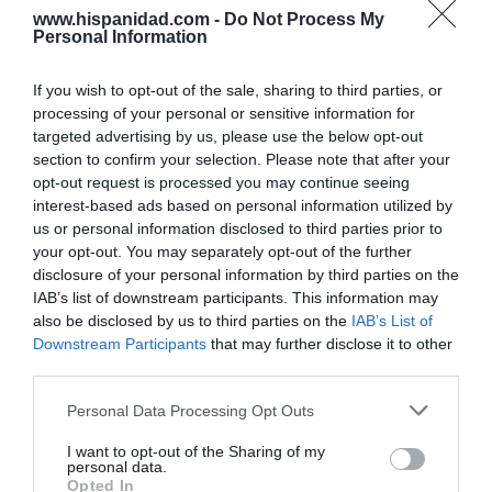
Los ceutíes piden a los españoles que les
ayudemos, mientras el presidente del
www.hispanidad.com -
Do Not Process My
Personal Information
Gobierno tuitea desde La Mareta
Eulogio López
10/08/26 08:35
If you wish to opt-out of the sale, sharing to third parties, or
processing of your personal or sensitive information for
targeted advertising by us, please use the below opt-out
Marcelo Gullo: “El trabajo de desmitificar la
section to confirm your selection. Please note that after your
historia, de poner la verdadera, de
opt-out request is processed you may continue seeing
desmontar la falsificación, es un trabajo
interest-based ads based on personal information utilized by
us or personal information disclosed to third parties prior to
cristiano"
your opt-out. You may separately opt-out of the further
por Hispanidad
disclosure of your personal information by third parties on the
IAB’s list of downstream participants. This information may
Artículos anteriores
also be disclosed by us to third parties on the
IAB’s List of
Downstream Participants
that may further disclose it to other
DIARIO DE LA CORRUPCIÓN SANCHISTA
third parties.
Diario de la corrupción sanchista. Hazte
Personal Data Processing Opt Outs
Oír se manifiesta delante de La Mareta:
I want to opt-out of the Sharing of my
“Pedro Sánchez es un criminal”
personal data.
Opted In