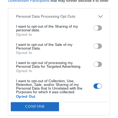
Downstream Participants
that may further disclose it to other
SOCIEDAD
third parties.
La batalla no es solo “híbrida” ni
“biopolítica”, sino espiritual... y la ganará la
Personal Data Processing Opt Outs
Virgen
Gabriel Galdón
08/08/26 06:00
I want to opt-out of the Sharing of my
personal data.
SOCIEDAD
Opted In
Eslovaquia no admite el gaymonio...
bendecido en otros miembros de la Unión
I want to opt-out of the Sale of my
Europea
Personal Data.
Opted In
Eulogio López
08/08/26 06:00
I want to opt-out of processing my
Personal Data for Targeted Advertising.
Opted In
Marcelo Gullo: “El trabajo de desmitificar la
historia, de poner la verdadera, de
I want to opt-out of Collection, Use,
Retention, Sale, and/or Sharing of my
desmontar la falsificación, es un trabajo
Personal Data that Is Unrelated with the
Purposes for which it was collected.
cristiano"
Opted Out
por Hispanidad
CONFIRM
Artículos anteriores