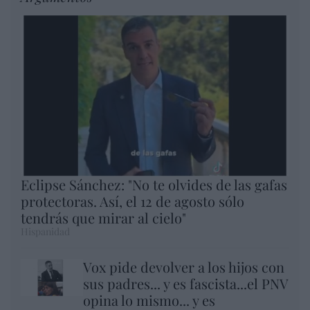
Eclipse Sánchez: "No te olvides de las gafas
protectoras. Así, el 12 de agosto sólo
tendrás que mirar al cielo"
Hispanidad
Vox pide devolver a los hijos con
sus padres... y es fascista...el PNV
opina lo mismo... y es