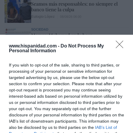
Seamos más responsables: no siempre el
banco tiene la culpa
Eulogio López
08/08/26 06:00
SOCIEDAD
Memes. Mohamed en la boya
Redacción
08/08/26 06:00
www.hispanidad.com -
Do Not Process My
Personal Information
If you wish to opt-out of the sale, sharing to third parties, or
INTERNACIONAL
Colombia. La bancada provida impulsa una
processing of your personal or sensitive information for
reforma para incluir que el derecho a la vida
targeted advertising by us, please use the below opt-out
es inviolable “desde la fecundación”
section to confirm your selection. Please note that after your
opt-out request is processed you may continue seeing
José Ángel Gutiérrez
08/08/26 06:00
interest-based ads based on personal information utilized by
INTERNACIONAL
us or personal information disclosed to third parties prior to
La bomba de Hiroshima no perseguía a
your opt-out. You may separately opt-out of the further
Occidente, la de Nagasaki sí: era la ciudad
disclosure of your personal information by third parties on the
católica del Japón
IAB’s list of downstream participants. This information may
Eulogio López
08/08/26 06:00
also be disclosed by us to third parties on the
IAB’s List of