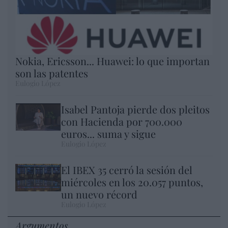
Nokia, Ericsson... Huawei: lo que importan
son las patentes
Eulogio López
Isabel Pantoja pierde dos pleitos
con Hacienda por 700.000
euros... suma y sigue
Eulogio López
El IBEX 35 cerró la sesión del
miércoles en los 20.057 puntos,
un nuevo récord
Eulogio López
Argumentos