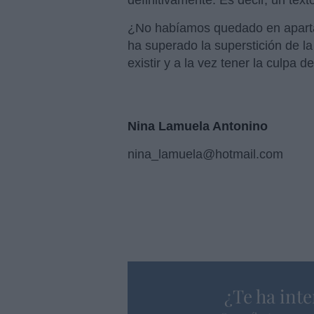
definitivamente. Es decir, un tex
¿No habíamos quedado en apartar
ha superado la superstición de l
existir y a la vez tener la culpa 
Nina Lamuela Antonino
nina_lamuela@hotmail.com
¿Te ha inte