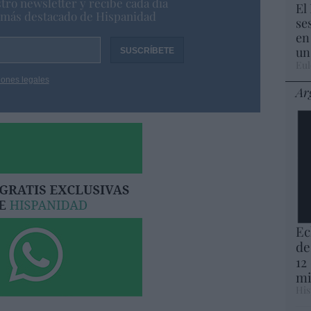
tro newsletter y recibe cada dia
El
o más destacado de Hispanidad
se
en
un
Eul
iones legales
Ar
Ec
de
12
mi
His