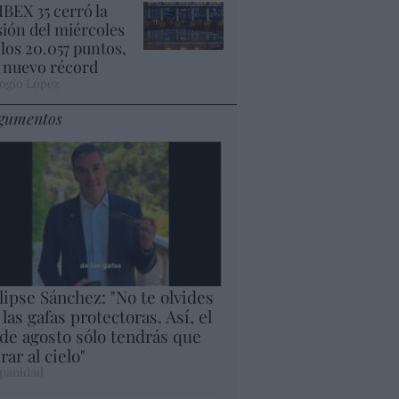
 IBEX 35 cerró la
sión del miércoles
 los 20.057 puntos,
 nuevo récord
ogio López
gumentos
lipse Sánchez: "No te olvides
 las gafas protectoras. Así, el
 de agosto sólo tendrás que
rar al cielo"
panidad