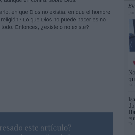
to, aunque en contra, sobre Dios.
En
lo, en que Dios no existía, en que el hombre
por
a religión? Lo que Dios no puede hacer es no
de todo. Entonces, ¿existe o no existe?
No
qu
Eul
Is
do
Ha
eu
Eul
resado este artículo?