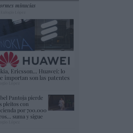
ormes minucias
 Eulogio López
kia, Ericsson... Huawei: lo
e importan son las patentes
ogio López
abel Pantoja pierde
s pleitos con
cienda por 700.000
ros... suma y sigue
ogio López