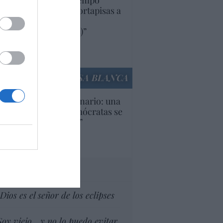
uropa lleva mucho tiempo
iendo aranceles y cortapisas a
oductos y compañías
ricanas (y europeas)”
Ana Sánchez Arjona
culos anteriores
LA CASA BLANCA
U. Inquietante escenario: una
cera parte de los demócratas se
ine como “socialista”
Ignacio Aguirre
culos anteriores
tas al director
Dios es el señor de los eclipses
Soy viejo... y no lo puedo evitar