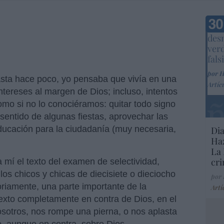
Marc
desm
ver
fals
por 
sta hace poco, yo pensaba que vivía en una
Artíc
tereses al margen de Dios; incluso, intentos
omo si no lo conociéramos: quitar todo signo
 sentido de algunas fiestas, aprovechar las
educación para la ciudadanía (muy necesaria,
Dia
Haz
La 
cri
 mí el texto del examen de selectividad,
os chicos y chicas de diecisiete o dieciocho
por
toriamente, una parte importante de la
Artí
exto completamente en contra de Dios, en el
sotros, nos rompe una pierna, o nos aplasta