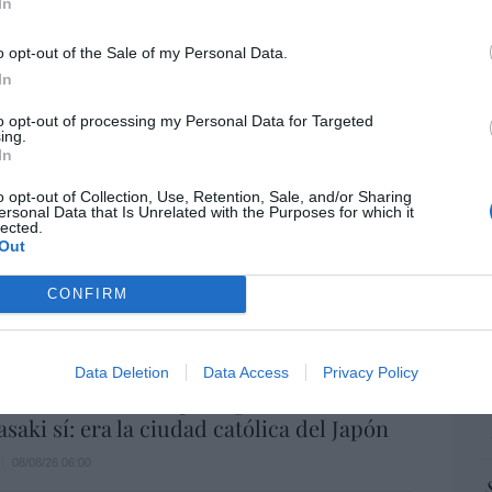
“E
 no es solo “híbrida” ni “biopolítica”, sino
In
pon
... y la ganará la Virgen
pr
o opt-out of the Sale of my Personal Data.
ame
08/08/26 06:00
In
por 
to opt-out of processing my Personal Data for Targeted
Artí
a no admite el gaymonio... bendecido en
ing.
embros de la Unión Europea
In
o opt-out of Collection, Use, Retention, Sale, and/or Sharing
08/08/26 06:00
ersonal Data that Is Unrelated with the Purposes for which it
EEU
lected.
ter
Out
def
ás responsables: no siempre el banco
CONFIRM
ulpa
por 
Artí
08/08/26 06:00
Data Deletion
Data Access
Privacy Policy
Car
L
 de Hiroshima no perseguía a Occidente,
saki sí: era la ciudad católica del Japón
08/08/26 06:00