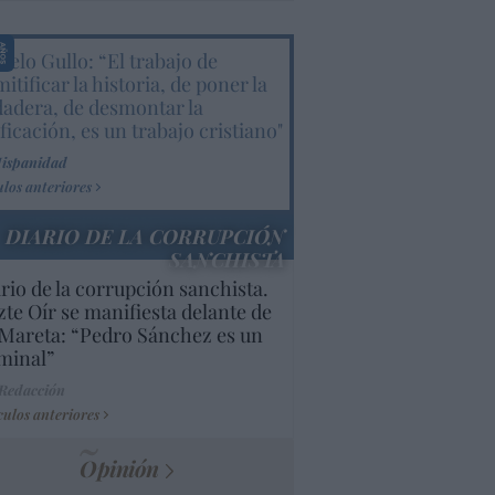
elo Gullo: “El trabajo de
itificar la historia, de poner la
dadera, de desmontar la
ificación, es un trabajo cristiano"
Hispanidad
ulos anteriores
DIARIO DE LA CORRUPCIÓN
SANCHISTA
rio de la corrupción sanchista.
te Oír se manifiesta delante de
Mareta: “Pedro Sánchez es un
minal”
 Redacción
culos anteriores
Opinión