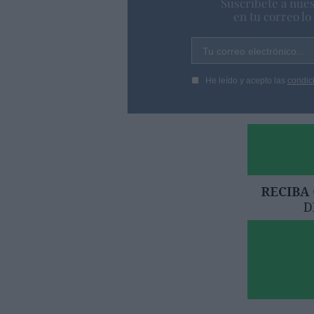
Suscríbete a nues
en tu correo l
Tu correo electrónico...
He leído y acepto las
condic