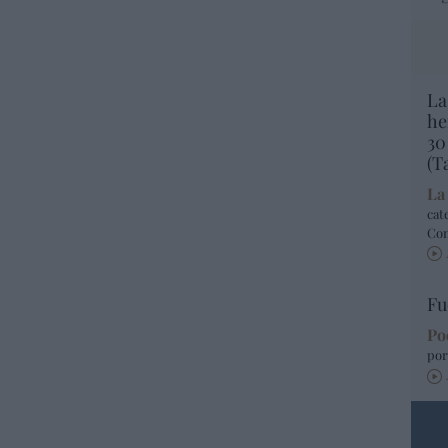
La
he
30
(T
La
cat
Co
Fu
Po
por