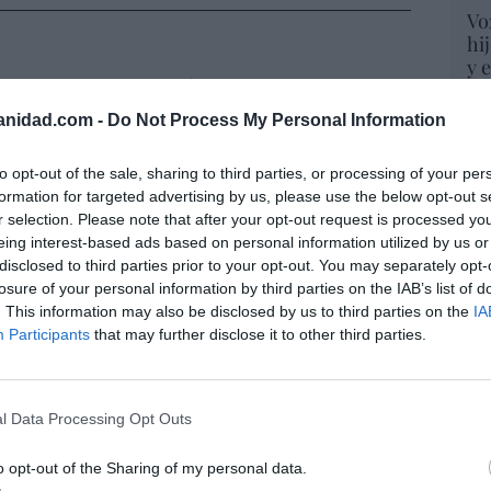
Vo
hi
y 
rol para ti, para mí, para todos, ¡por tu
op
!
pr
anidad.com -
Do Not Process My Personal Information
Red
ez-Tomé
08/08/26 06:00
to opt-out of the sale, sharing to third parties, or processing of your per
“S
formation for targeted advertising by us, please use the below opt-out s
si
r selection. Please note that after your opt-out request is processed y
ohamed en la boya
ab
eing interest-based ads based on personal information utilized by us or
po
disclosed to third parties prior to your opt-out. You may separately opt-
8/08/26 06:00
Es
losure of your personal information by third parties on the IAB’s list of
Go
. This information may also be disclosed by us to third parties on the
IA
co
Participants
that may further disclose it to other third parties.
Ma
gobernamos mal, gobernemos barato”
ce
His
08/08/26 06:00
l Data Processing Opt Outs
o opt-out of the Sharing of my personal data.