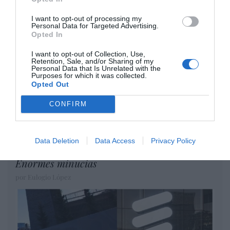
Artículos anteriores
I want to opt-out of processing my
Personal Data for Targeted Advertising.
DIARIO DE LA CORRUPCIÓN SANCHISTA
Opted In
I want to opt-out of Collection, Use,
Diario de la corrupción sanchista. Hazte
Retention, Sale, and/or Sharing of my
Oír se manifiesta delante de La Mareta:
Personal Data that Is Unrelated with the
Purposes for which it was collected.
“Pedro Sánchez es un criminal”
Opted Out
por Redacción
CONFIRM
Artículos anteriores
Opinión
Data Deletion
Data Access
Privacy Policy
Enormes minucias
por Eulogio López