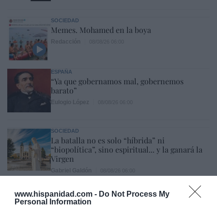
SOCIEDAD
Memes. Mohamed en la boya
Redacción
08/08/26 06:00
ESPAÑA
“Ya que gobernamos mal, gobernemos
barato”
Eulogio López
08/08/26 06:00
SOCIEDAD
La batalla no es solo “híbrida” ni
“biopolítica”, sino espiritual... y la ganará la
Virgen
Gabriel Galdón
08/08/26 06:00
SOCIEDAD
Eslovaquia no admite el gaymonio...
www.hispanidad.com -
Do Not Process My
Personal Information
bendecido en otros miembros de la Unión
Europea