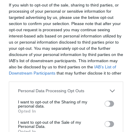
Eulogio López
If you wish to opt-out of the sale, sharing to third parties, or
08/08/26 06:00
processing of your personal or sensitive information for
targeted advertising by us, please use the below opt-out
ECONOMÍA
Seamos más responsables: no siempre el
section to confirm your selection. Please note that after your
banco tiene la culpa
opt-out request is processed you may continue seeing
interest-based ads based on personal information utilized by
Eulogio López
08/08/26 06:00
us or personal information disclosed to third parties prior to
your opt-out. You may separately opt-out of the further
INTERNACIONAL
La bomba de Hiroshima no perseguía a
disclosure of your personal information by third parties on the
Occidente, la de Nagasaki sí: era la ciudad
IAB’s list of downstream participants. This information may
católica del Japón
also be disclosed by us to third parties on the
IAB’s List of
Downstream Participants
that may further disclose it to other
Eulogio López
08/08/26 06:00
third parties.
Personal Data Processing Opt Outs
Marcelo Gullo: “El trabajo de desmitificar la
I want to opt-out of the Sharing of my
historia, de poner la verdadera, de
personal data.
desmontar la falsificación, es un trabajo
Opted In
cristiano"
I want to opt-out of the Sale of my
Personal Data.
por Hispanidad
Opted In