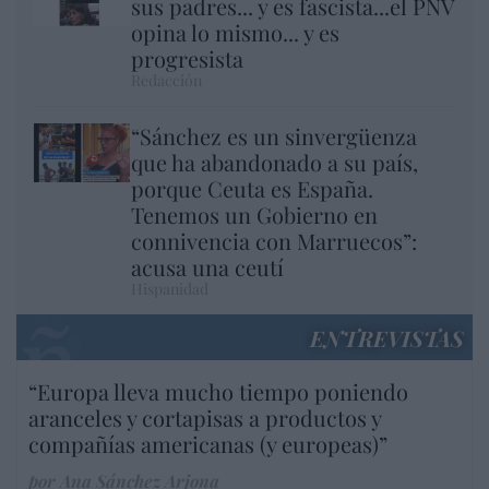
sus padres... y es fascista...el PNV
opina lo mismo... y es
progresista
Redacción
“Sánchez es un sinvergüenza
que ha abandonado a su país,
porque Ceuta es España.
Tenemos un Gobierno en
connivencia con Marruecos”:
acusa una ceutí
Hispanidad
ENTREVISTAS
“Europa lleva mucho tiempo poniendo
aranceles y cortapisas a productos y
compañías americanas (y europeas)”
por Ana Sánchez Arjona