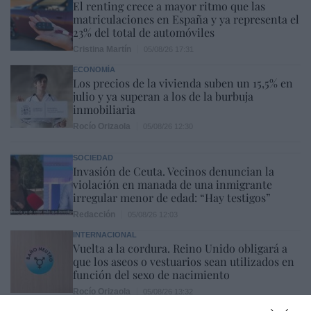
El renting crece a mayor ritmo que las
matriculaciones en España y ya representa el
23% del total de automóviles
Cristina Martín
05/08/26 17:31
ECONOMÍA
Los precios de la vivienda suben un 15,5% en
julio y ya superan a los de la burbuja
inmobiliaria
Rocío Orizaola
05/08/26 12:30
SOCIEDAD
Invasión de Ceuta. Vecinos denuncian la
violación en manada de una inmigrante
irregular menor de edad: “Hay testigos”
Redacción
05/08/26 12:03
INTERNACIONAL
Vuelta a la cordura. Reino Unido obligará a
que los aseos o vestuarios sean utilizados en
función del sexo de nacimiento
Rocío Orizaola
05/08/26 13:32