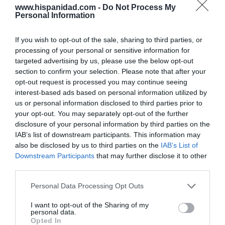
www.hispanidad.com -
Do Not Process My
Personal Information
Marcelo Gullo: “El trabajo de desmitificar la
historia, de poner la verdadera, de
If you wish to opt-out of the sale, sharing to third parties, or
desmontar la falsificación, es un trabajo
processing of your personal or sensitive information for
cristiano"
targeted advertising by us, please use the below opt-out
section to confirm your selection. Please note that after your
por Hispanidad
opt-out request is processed you may continue seeing
interest-based ads based on personal information utilized by
Artículos anteriores
us or personal information disclosed to third parties prior to
your opt-out. You may separately opt-out of the further
DIARIO DE LA CORRUPCIÓN SANCHISTA
disclosure of your personal information by third parties on the
IAB’s list of downstream participants. This information may
Diario de la corrupción sanchista. Bolaños
also be disclosed by us to third parties on the
IAB’s List of
se reunió en el año 2025 hasta seis veces
Downstream Participants
that may further disclose it to other
con Zapatero, mientras se desarrollaba la
third parties.
investigación judicial sobre la aerolínea
Personal Data Processing Opt Outs
Plus Ultra
I want to opt-out of the Sharing of my
por Redacción
personal data.
Opted In
Artículos anteriores