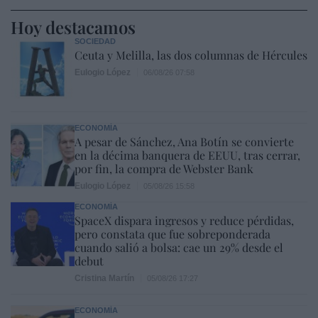
Hoy destacamos
SOCIEDAD
Ceuta y Melilla, las dos columnas de Hércules
Eulogio López
06/08/26 07:58
ECONOMÍA
A pesar de Sánchez, Ana Botín se convierte
en la décima banquera de EEUU, tras cerrar,
por fin, la compra de Webster Bank
Eulogio López
05/08/26 15:58
ECONOMÍA
SpaceX dispara ingresos y reduce pérdidas,
pero constata que fue sobreponderada
cuando salió a bolsa: cae un 29% desde el
debut
Cristina Martín
05/08/26 17:27
ECONOMÍA