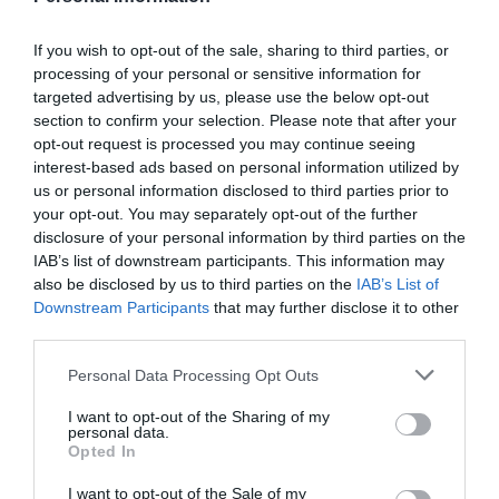
SOCIEDAD
Eslovaquia no admite el gaymonio...
If you wish to opt-out of the sale, sharing to third parties, or
bendecido en otros miembros de la Unión
processing of your personal or sensitive information for
Europea
targeted advertising by us, please use the below opt-out
Eulogio López
08/08/26 06:00
section to confirm your selection. Please note that after your
opt-out request is processed you may continue seeing
ECONOMÍA
interest-based ads based on personal information utilized by
Seamos más responsables: no siempre el
us or personal information disclosed to third parties prior to
banco tiene la culpa
your opt-out. You may separately opt-out of the further
Eulogio López
08/08/26 06:00
disclosure of your personal information by third parties on the
IAB’s list of downstream participants. This information may
INTERNACIONAL
also be disclosed by us to third parties on the
IAB’s List of
La bomba de Hiroshima no perseguía a
Downstream Participants
that may further disclose it to other
Occidente, la de Nagasaki sí: era la ciudad
third parties.
católica del Japón
Eulogio López
08/08/26 06:00
Personal Data Processing Opt Outs
I want to opt-out of the Sharing of my
personal data.
Marcelo Gullo: “El trabajo de desmitificar la
Opted In
historia, de poner la verdadera, de
I want to opt-out of the Sale of my