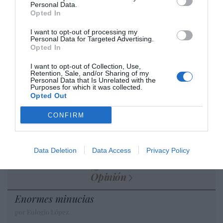
desmontar la falsificación, es un trabajo
Personal Data.
Opted In
cristiano"
I want to opt-out of processing my
por Hispanidad
Personal Data for Targeted Advertising.
Artículos anteriores
Opted In
I want to opt-out of Collection, Use,
DIARIO DE LA CORRUPCIÓN SANCHISTA
Retention, Sale, and/or Sharing of my
Personal Data that Is Unrelated with the
Purposes for which it was collected.
Diario de la corrupción sanchista. Hazte
Opted Out
Oír se manifiesta delante de La Mareta:
CONFIRM
“Pedro Sánchez es un criminal”
por Redacción
Artículos anteriores
Data Deletion
Data Access
Privacy Policy
Opinión
Enormes minucias
por Eulogio López