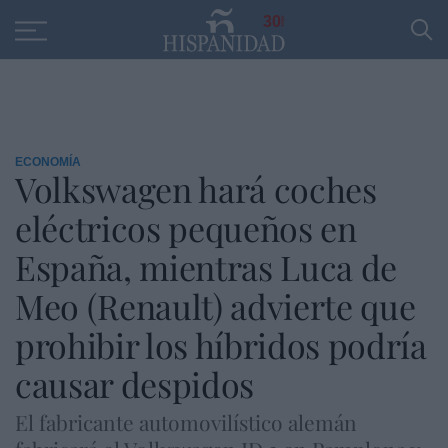
Educación
Entrevistas
PP
SANTANDER
R
30
ECONOMÍA
Volkswagen hará coches
eléctricos pequeños en
España, mientras Luca de
Meo (Renault) advierte que
prohibir los híbridos podría
causar despidos
El fabricante automovilístico alemán