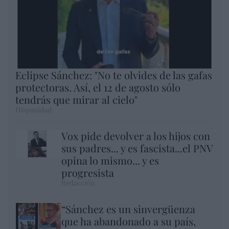
Eclipse Sánchez: "No te olvides de las gafas
protectoras. Así, el 12 de agosto sólo
tendrás que mirar al cielo"
Hispanidad
Vox pide devolver a los hijos con
sus padres... y es fascista...el PNV
opina lo mismo... y es
progresista
Redacción
“Sánchez es un sinvergüenza
que ha abandonado a su país,