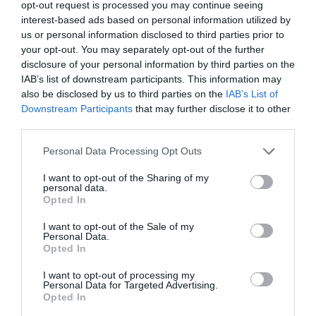
SOCIEDAD
opt-out request is processed you may continue seeing
Ataque cristianófobo en la muy ‘woke’ ciudad
interest-based ads based on personal information utilized by
de Nueva York: destrozan una imagen de la
us or personal information disclosed to third parties prior to
Virgen María
your opt-out. You may separately opt-out of the further
Redacción
07/08/26 11:46
disclosure of your personal information by third parties on the
IAB’s list of downstream participants. This information may
also be disclosed by us to third parties on the
IAB’s List of
Downstream Participants
that may further disclose it to other
Marcelo Gullo: “El trabajo de desmitificar la
third parties.
historia, de poner la verdadera, de
desmontar la falsificación, es un trabajo
Personal Data Processing Opt Outs
cristiano"
I want to opt-out of the Sharing of my
personal data.
por Hispanidad
Opted In
Artículos anteriores
I want to opt-out of the Sale of my
Personal Data.
DIARIO DE LA CORRUPCIÓN SANCHISTA
Opted In
I want to opt-out of processing my
Diario de la corrupción sanchista. Hazte
Personal Data for Targeted Advertising.
Oír se manifiesta delante de La Mareta:
Opted In
“Pedro Sánchez es un criminal”