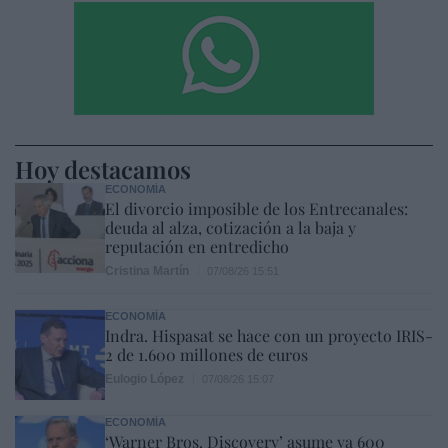
Hoy destacamos
ECONOMÍA
El divorcio imposible de los Entrecanales:
deuda al alza, cotización a la baja y
reputación en entredicho
Cristina Martín
07/08/26 15:51
ECONOMÍA
Indra. Hispasat se hace con un proyecto IRIS-
2 de 1.600 millones de euros
Eulogio López
07/08/26 15:07
ECONOMÍA
‘Warner Bros. Discovery’ asume ya 600