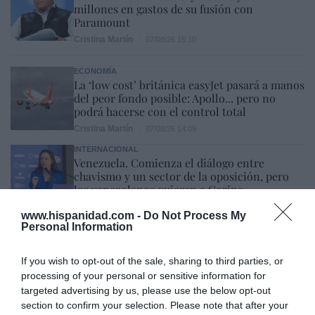
millones en gastos de su fusión con
Paramount
Cristina Martín
07/08/26 15:10
ECONOMÍA
La ‘low cost’ británica easyJet pasará a manos
del peor fondo posible: Apollo... pero no
podrá hacerse con el control total
Cristina Martín
07/08/26 14:09
INTERNACIONAL
Venezuela. Comienza el diálogo entre
chavismo y un sector de la oposición, pero
los venezolanos quieren a Corina
José Ángel Gutiérrez
07/08/26 11:46
www.hispanidad.com -
Do Not Process My
Personal Information
ECONOMÍA
El ‘gran’ logro del ministro Puente: los
If you wish to opt-out of the sale, sharing to third parties, or
usuarios de tren de alta velocidad caen un
processing of your personal or sensitive information for
15,5% hasta junio
targeted advertising by us, please use the below opt-out
Cristina Martín
07/08/26 12:37
section to confirm your selection. Please note that after your