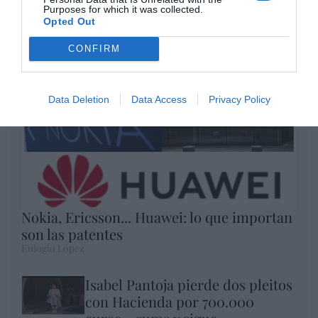
Enormes minucias
Purposes for which it was collected.
Opted Out
por Eulogio López
CONFIRM
Data Deletion
Data Access
Privacy Policy
Nokia, Ericsson... Huawei: lo que importan
son las patentes
Eulogio López
Isabel Pantoja pierde dos pleitos
con Hacienda por 700.000