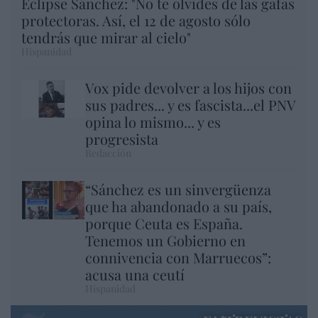
Eclipse Sánchez: "No te olvides de las gafas
protectoras. Así, el 12 de agosto sólo
tendrás que mirar al cielo"
Hispanidad
Vox pide devolver a los hijos con
sus padres... y es fascista...el PNV
opina lo mismo... y es
progresista
Redacción
“Sánchez es un sinvergüenza
que ha abandonado a su país,
porque Ceuta es España.
Tenemos un Gobierno en
connivencia con Marruecos”:
acusa una ceutí
Hispanidad