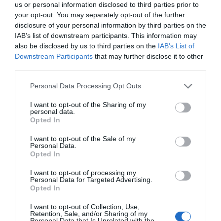
us or personal information disclosed to third parties prior to
Marcelo Gullo: “El trabajo de desmitificar la
your opt-out. You may separately opt-out of the further
historia, de poner la verdadera, de
disclosure of your personal information by third parties on the
desmontar la falsificación, es un trabajo
IAB’s list of downstream participants. This information may
cristiano"
also be disclosed by us to third parties on the
IAB’s List of
Downstream Participants
that may further disclose it to other
por Hispanidad
third parties.
Artículos anteriores
Personal Data Processing Opt Outs
DIARIO DE LA CORRUPCIÓN SANCHISTA
I want to opt-out of the Sharing of my
personal data.
Opted In
Diario de la corrupción sanchista. Hazte
Oír se manifiesta delante de La Mareta:
I want to opt-out of the Sale of my
Personal Data.
“Pedro Sánchez es un criminal”
Opted In
por Redacción
I want to opt-out of processing my
Artículos anteriores
Personal Data for Targeted Advertising.
Opted In
Opinión
I want to opt-out of Collection, Use,
Retention, Sale, and/or Sharing of my
Personal Data that Is Unrelated with the