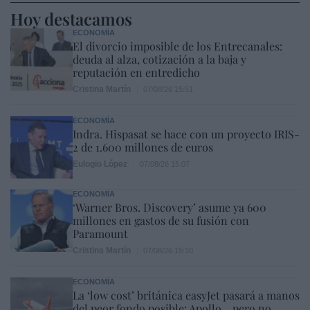
Hoy destacamos
ECONOMÍA
El divorcio imposible de los Entrecanales:
deuda al alza, cotización a la baja y
reputación en entredicho
Cristina Martín
07/08/26 15:51
ECONOMÍA
Indra. Hispasat se hace con un proyecto IRIS-
2 de 1.600 millones de euros
Eulogio López
07/08/26 15:07
ECONOMÍA
‘Warner Bros. Discovery’ asume ya 600
millones en gastos de su fusión con
Paramount
Cristina Martín
07/08/26 15:10
ECONOMÍA
La ‘low cost’ británica easyJet pasará a manos
del peor fondo posible: Apollo... pero no