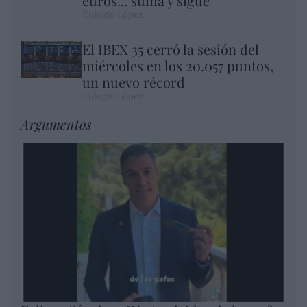
euros... suma y sigue
Eulogio López
El IBEX 35 cerró la sesión del
miércoles en los 20.057 puntos,
un nuevo récord
Eulogio López
Argumentos