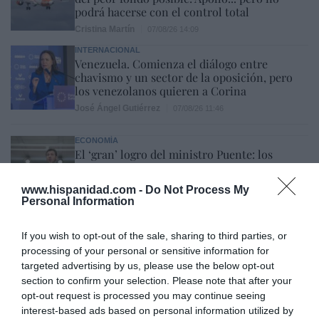
podrá hacerse con el control total
Cristina Martín
07/08/26 14:09
INTERNACIONAL
Venezuela. Comienza el diálogo entre
chavismo y un sector de la oposición, pero
los venezolanos quieren a Corina
José Ángel Gutiérrez
07/08/26 11:46
ECONOMÍA
El ‘gran’ logro del ministro Puente: los
usuarios de tren de alta velocidad caen un
15,5% hasta junio
www.hispanidad.com -
Do Not Process My
Cristina Martín
07/08/26 12:37
Personal Information
SOCIEDAD
Ataque cristianófobo en la muy ‘woke’ ciudad
If you wish to opt-out of the sale, sharing to third parties, or
de Nueva York: destrozan una imagen de la
processing of your personal or sensitive information for
Virgen María
targeted advertising by us, please use the below opt-out
Redacción
07/08/26 11:46
section to confirm your selection. Please note that after your
opt-out request is processed you may continue seeing
interest-based ads based on personal information utilized by