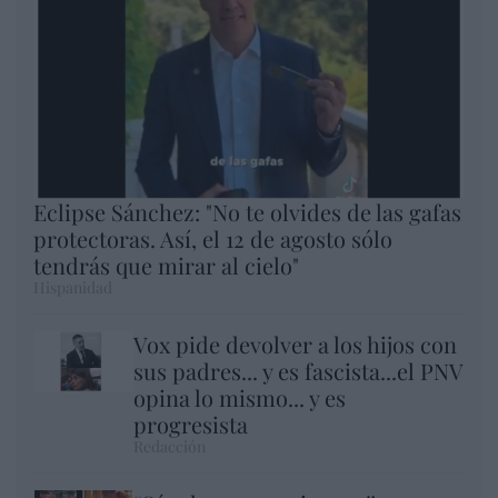
Eclipse Sánchez: "No te olvides de las gafas
protectoras. Así, el 12 de agosto sólo
tendrás que mirar al cielo"
Hispanidad
Vox pide devolver a los hijos con
sus padres... y es fascista...el PNV
opina lo mismo... y es
progresista
Redacción