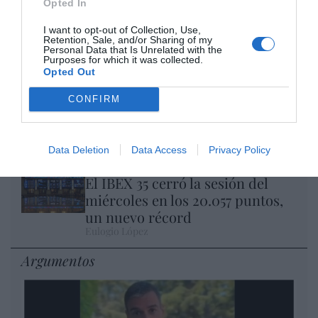
Opted In
Nokia, Ericsson... Huawei: lo que importan
I want to opt-out of Collection, Use,
Retention, Sale, and/or Sharing of my
son las patentes
Personal Data that Is Unrelated with the
Purposes for which it was collected.
Eulogio López
Opted Out
Isabel Pantoja pierde dos pleitos
CONFIRM
con Hacienda por 700.000
euros... suma y sigue
Eulogio López
Data Deletion
Data Access
Privacy Policy
El IBEX 35 cerró la sesión del
miércoles en los 20.057 puntos,
un nuevo récord
Eulogio López
Argumentos