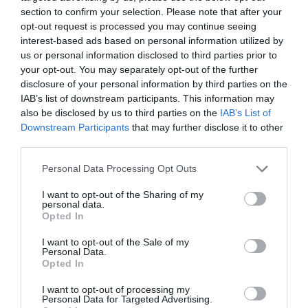
Oír se manifiesta delante de La Mareta:
section to confirm your selection. Please note that after your
“Pedro Sánchez es un criminal”
opt-out request is processed you may continue seeing
interest-based ads based on personal information utilized by
por Redacción
us or personal information disclosed to third parties prior to
Artículos anteriores
your opt-out. You may separately opt-out of the further
disclosure of your personal information by third parties on the
IAB’s list of downstream participants. This information may
Opinión
also be disclosed by us to third parties on the
IAB’s List of
Downstream Participants
that may further disclose it to other
Enormes minucias
third parties.
por Eulogio López
Personal Data Processing Opt Outs
I want to opt-out of the Sharing of my
personal data.
Opted In
I want to opt-out of the Sale of my
Personal Data.
Opted In
I want to opt-out of processing my
Personal Data for Targeted Advertising.