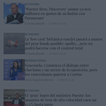
ECONOMÍA
‘Warner Bros. Discovery’ asume ya 600
millones en gastos de su fusión con
Paramount
Cristina Martín
07/08/26 15:10
ECONOMÍA
La ‘low cost’ británica easyJet pasará a manos
del peor fondo posible: Apollo... pero no
podrá hacerse con el control total
Cristina Martín
07/08/26 14:09
INTERNACIONAL
Venezuela. Comienza el diálogo entre
chavismo y un sector de la oposición, pero
los venezolanos quieren a Corina
José Ángel Gutiérrez
07/08/26 11:46
ECONOMÍA
El ‘gran’ logro del ministro Puente: los
usuarios de tren de alta velocidad caen un
15,5% hasta junio