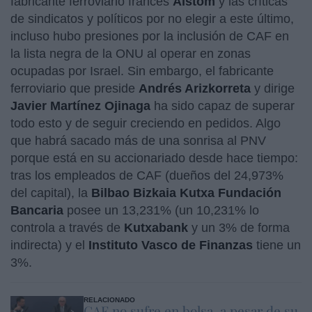
fabricante ferroviario francés
Alstom
y las críticas
de sindicatos y políticos por no elegir a este último,
incluso hubo presiones por la inclusión de CAF en
la lista negra de la ONU al operar en zonas
ocupadas por Israel. Sin embargo, el fabricante
ferroviario que preside
Andrés Arizkorreta
y dirige
Javier Martínez Ojinaga
ha sido capaz de superar
todo esto y de seguir creciendo en pedidos. Algo
que habrá sacado más de una sonrisa al PNV
porque está en su accionariado desde hace tiempo:
tras los empleados de CAF (dueños del 24,973%
del capital), la
Bilbao Bizkaia Kutxa Fundación
Bancaria
posee un 13,231% (un 10,231% lo
controla a través de
Kutxabank
y un 3% de forma
indirecta) y el
Instituto Vasco de Finanzas
tiene un
3%.
RELACIONADO
CAF no sufre en bolsa, a pesar de su