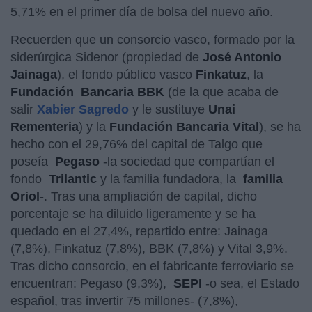
5,71% en el primer día de bolsa del nuevo año.
Recuerden que un consorcio vasco, formado por la
siderúrgica Sidenor (propiedad de
José Antonio
Jainaga
), el fondo público vasco
Finkatuz
, la
Fundación
Bancaria BBK
(de la que acaba de
salir
Xabier Sagredo
y le sustituye
Unai
Rementeria
) y la
Fundación Bancaria Vital
), se ha
hecho con el 29,76% del capital de Talgo que
poseía
Pegaso
-la sociedad que compartían el
fondo
Trilantic
y la familia fundadora, la
familia
Oriol
-. Tras una ampliación de capital, dicho
porcentaje se ha diluido ligeramente y se ha
quedado en el 27,4%, repartido entre: Jainaga
(7,8%), Finkatuz (7,8%), BBK (7,8%) y Vital 3,9%.
Tras dicho consorcio, en el fabricante ferroviario se
encuentran: Pegaso (9,3%),
SEPI
-o sea, el Estado
español, tras invertir 75 millones- (7,8%),