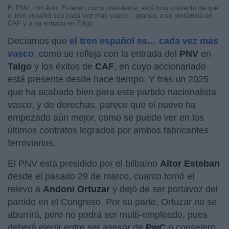
El PNV, con Aitor Esteban como presidente, está muy contento de que
el tren español sea cada vez más vasco... gracias a su presencia en
CAF y a su entrada en Talgo
Decíamos que
el tren español es… cada vez más
vasco
, como se refleja con la entrada del
PNV
en
Talgo
y los éxitos de
CAF
, en cuyo accionariado
está presente desde hace tiempo. Y tras un 2025
que ha acabado bien para este partido nacionalista
vasco, y de derechas, parece que el nuevo ha
empezado aún mejor, como se puede ver en los
últimos contratos logrados por ambos fabricantes
ferroviarios.
El PNV está presidido por el bilbaíno
Aitor Esteban
desde el pasado 29 de marco, cuanto tomó el
relevo a
Andoni Ortuzar
y dejó de ser portavoz del
partido en el Congreso. Por su parte, Ortuzar no se
aburrirá, pero no podrá ser multi-empleado, pues
deberá elegir entre ser asesor de
PwC
o consejero