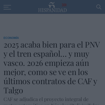
Educación
Entrevistas
PP
SANTANDER
R
30
ECONOMÍA
2025 acaba bien para el PNV
y el tren español… y muy
vasco. 2026 empieza aún
mejor, como se ve en los
últimos contratos de CAF y
Talgo
CAF se adjudica el proyecto integral de