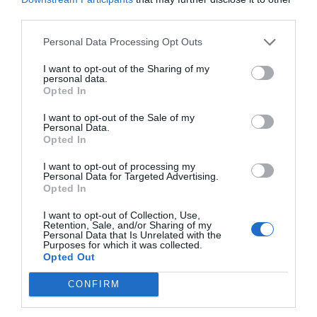
third parties.
SOCIEDAD
Personal Data Processing Opt Outs
El poder atrincherado, en La Mareta
Íñigo castellano
09/08/26 06:00
I want to opt-out of the Sharing of my
personal data.
Opted In
SOCIEDAD
I want to opt-out of the Sale of my
¿Tiempos de paganismo o tiempos de
Personal Data.
satanismo?
Opted In
Eulogio López
09/08/26 06:00
I want to opt-out of processing my
Personal Data for Targeted Advertising.
Opted In
SOCIEDAD
Memes. Gandalf y el mediano
I want to opt-out of Collection, Use,
Retention, Sale, and/or Sharing of my
Redacción
09/08/26 06:00
Personal Data that Is Unrelated with the
Purposes for which it was collected.
Opted Out
SOCIEDAD
Los cambios del Papa León XIV: lentos pero
CONFIRM
acertados
Eulogio López
09/08/26 06:00