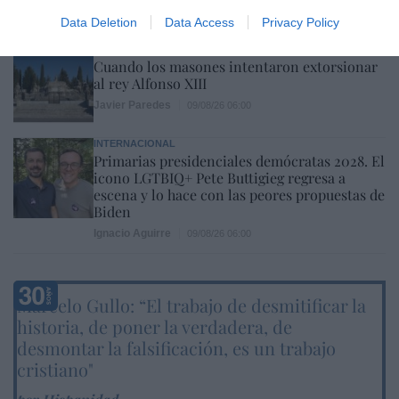
Data Deletion
Data Access
Privacy Policy
LA RESISTENCIA
Cuando los masones intentaron extorsionar
al rey Alfonso XIII
Javier Paredes
09/08/26 06:00
INTERNACIONAL
Primarias presidenciales demócratas 2028. El
icono LGTBIQ+ Pete Buttigieg regresa a
escena y lo hace con las peores propuestas de
Biden
Ignacio Aguirre
09/08/26 06:00
Marcelo Gullo: “El trabajo de desmitificar la
historia, de poner la verdadera, de
desmontar la falsificación, es un trabajo
cristiano"