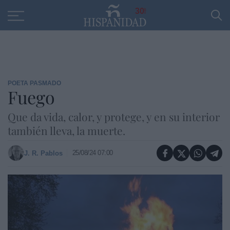
Educación
Entrevistas
PP
SANTANDER
R
30
POETA PASMADO
Fuego
Que da vida, calor, y protege, y en su interior
también lleva, la muerte.
25/08/24 07:00
J. R. Pablos