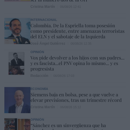
Cristina Martín
06/08/26 12:41
INTERNACIONAL
Colombia. De la Espriella toma posesión
como presidente, entre amenazas terroristas
del ELN y el sabotaje de la Izquierda
José Ángel Gutiérrez
06/08/26 12:35
OPINIÓN
Vox pide devolver a los hijos con sus padres...
y es fascista...el PNV opina lo mismo... y es
progresista
Redacción
06/08/26 17:03
ECONOMÍA
Siemens baja en bolsa, pese a que vuelve a
elevar previsiones, tras un trimestre récord
Cristina Martín
06/08/26 15:12
OPINIÓN
“Sánchez es un sinvergüenza que ha