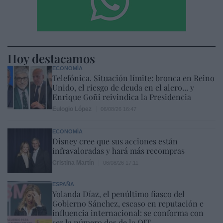
Hoy destacamos
ECONOMÍA
Telefónica. Situación límite: bronca en Reino
Unido, el riesgo de deuda en el alero... y
Enrique Goñi reivindica la Presidencia
Eulogio López
06/08/26 16:47
ECONOMÍA
Disney cree que sus acciones están
infravaloradas y hará más recompras
Cristina Martín
06/08/26 17:11
ESPAÑA
Yolanda Díaz, el penúltimo fiasco del
Gobierno Sánchez, escaso en reputación e
influencia internacional: se conforma con
ser la número dos de la OIT