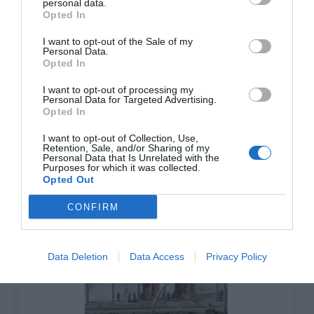
El IBEX 35 cerró la sesión del miércoles en
personal data.
Opted In
los 20.057 puntos, un nuevo récord
Eulogio López
I want to opt-out of the Sale of my
Personal Data.
Opted In
Ceuta. Nuestra Señora de África:
convertir al musulmán
I want to opt-out of processing my
Personal Data for Targeted Advertising.
Eulogio López
Opted In
No perdamos el norte: la
I want to opt-out of Collection, Use,
Retention, Sale, and/or Sharing of my
emigración es mala
Personal Data that Is Unrelated with the
Eulogio López
Purposes for which it was collected.
Opted Out
Argumentos
CONFIRM
Data Deletion
Data Access
Privacy Policy