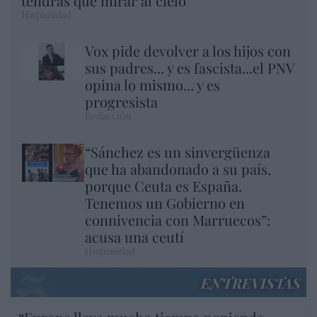
tendrás que mirar al cielo"
Hispanidad
Vox pide devolver a los hijos con
sus padres... y es fascista...el PNV
opina lo mismo... y es
progresista
Redacción
“Sánchez es un sinvergüenza
que ha abandonado a su país,
porque Ceuta es España.
Tenemos un Gobierno en
connivencia con Marruecos”:
acusa una ceutí
Hispanidad
ENTREVISTAS