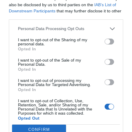
SOCIEDAD
also be disclosed by us to third parties on the
IAB’s List of
Chat Control para ti, para mí, para todos,
Downstream Participants
that may further disclose it to other
¡por tu seguridad!
third parties.
Humberto Pérez-Tomé
08/08/26 06:00
Personal Data Processing Opt Outs
SOCIEDAD
I want to opt-out of the Sharing of my
personal data.
Memes. Mohamed en la boya
Opted In
Redacción
08/08/26 06:00
I want to opt-out of the Sale of my
Personal Data.
Opted In
ESPAÑA
“Ya que gobernamos mal, gobernemos
I want to opt-out of processing my
barato”
Personal Data for Targeted Advertising.
Eulogio López
08/08/26 06:00
Opted In
I want to opt-out of Collection, Use,
Retention, Sale, and/or Sharing of my
SOCIEDAD
Personal Data that Is Unrelated with the
La batalla no es solo “híbrida” ni
Purposes for which it was collected.
“biopolítica”, sino espiritual... y la ganará la
Opted Out
Virgen
CONFIRM
Gabriel Galdón
08/08/26 06:00