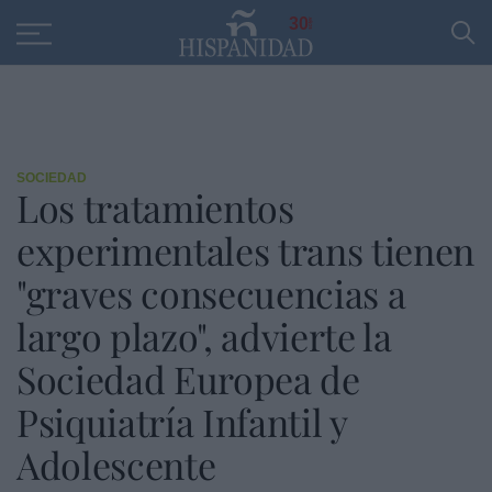
Educación
Entrevistas
PP
SANTANDER
R
30
SOCIEDAD
Los tratamientos
experimentales trans tienen
"graves consecuencias a
largo plazo", advierte la
Sociedad Europea de
Psiquiatría Infantil y
Adolescente