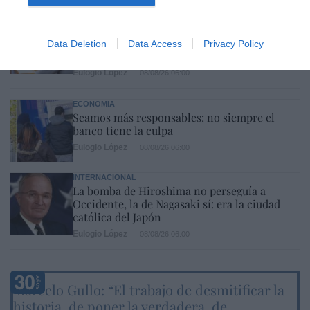
SOCIEDAD
Eslovaquia no admite el gaymonio...
bendecido en otros miembros de la Unión
Data Deletion
Data Access
Privacy Policy
Europea
Eulogio López
08/08/26 06:00
ECONOMÍA
Seamos más responsables: no siempre el
banco tiene la culpa
Eulogio López
08/08/26 06:00
INTERNACIONAL
La bomba de Hiroshima no perseguía a
Occidente, la de Nagasaki sí: era la ciudad
católica del Japón
Eulogio López
08/08/26 06:00
Marcelo Gullo: “El trabajo de desmitificar la
historia, de poner la verdadera, de