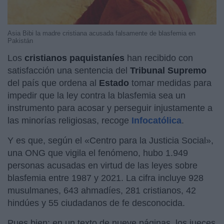
Asia Bibi la madre cristiana acusada falsamente de blasfemia en
Pakistán
Los
cristianos paquistaníes
han recibido con
satisfacción una sentencia del
Tribunal Supremo
del país que ordena al
Estado
tomar medidas para
impedir que la ley contra la blasfemia sea un
instrumento para acosar y perseguir injustamente a
las minorías religiosas, recoge
Infocatólica
.
Y es que, según el «Centro para la Justicia Social»,
una ONG que vigila el fenómeno, hubo 1.949
personas acusadas en virtud de las leyes sobre
blasfemia entre 1987 y 2021. La cifra incluye 928
musulmanes, 643 ahmadíes, 281 cristianos, 42
hindúes y 55 ciudadanos de fe desconocida.
Pues bien: en un texto de nueve páginas, los jueces