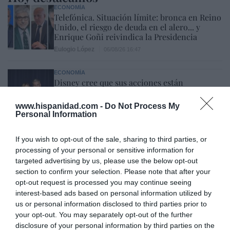
ECONOMÍA
Telefónica. Situación límite: bronca en Reino
Unido, el riesgo de deuda en el alero... y
Enrique Goñi reivindica la Presidencia
Eulogio López
06/08/26 16:47
ECONOMÍA
Disney cree que sus acciones están
infravaloradas y hará más recompras
Cristina Martín
www.hispanidad.com -
Do Not Process My
06/08/26 17:11
Personal Information
ESPAÑA
Yolanda Díaz, el penúltimo fiasco del
If you wish to opt-out of the sale, sharing to third parties, or
Gobierno Sánchez, escaso en reputación e
processing of your personal or sensitive information for
influencia internacional: se conforma con
targeted advertising by us, please use the below opt-out
ser la número dos de la OIT
section to confirm your selection. Please note that after your
Cristina Martín
06/08/26 12:41
opt-out request is processed you may continue seeing
interest-based ads based on personal information utilized by
INTERNACIONAL
us or personal information disclosed to third parties prior to
Colombia. De la Espriella toma posesión
your opt-out. You may separately opt-out of the further
como presidente, entre amenazas terroristas
disclosure of your personal information by third parties on the