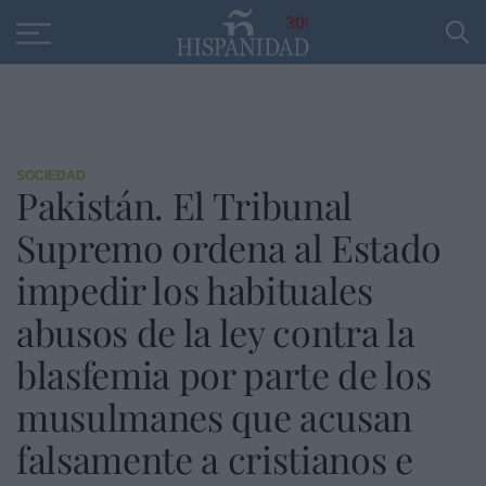
Educación
Entrevistas
PP
SANTANDER
R
30
SOCIEDAD
Pakistán. El Tribunal
Supremo ordena al Estado
impedir los habituales
abusos de la ley contra la
blasfemia por parte de los
musulmanes que acusan
falsamente a cristianos e