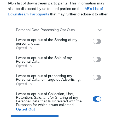
del ELN y el sabotaje de la Izquierda
IAB’s list of downstream participants. This information may
José Ángel Gutiérrez
06/08/26 12:35
also be disclosed by us to third parties on the
IAB’s List of
Downstream Participants
that may further disclose it to other
OPINIÓN
Vox pide devolver a los hijos con sus padres...
third parties.
y es fascista...el PNV opina lo mismo... y es
progresista
Personal Data Processing Opt Outs
Redacción
06/08/26 17:03
I want to opt-out of the Sharing of my
personal data.
Opted In
ECONOMÍA
Siemens baja en bolsa, pese a que vuelve a
elevar previsiones, tras un trimestre récord
I want to opt-out of the Sale of my
Personal Data.
Cristina Martín
06/08/26 15:12
Opted In
I want to opt-out of processing my
OPINIÓN
Personal Data for Targeted Advertising.
“Sánchez es un sinvergüenza que ha
Opted In
abandonado a su país, porque Ceuta es
España. Tenemos un Gobierno en
I want to opt-out of Collection, Use,
connivencia con Marruecos”: acusa una ceutí
Retention, Sale, and/or Sharing of my
Personal Data that Is Unrelated with the
Hispanidad
06/08/26 11:30
Purposes for which it was collected.
Opted Out