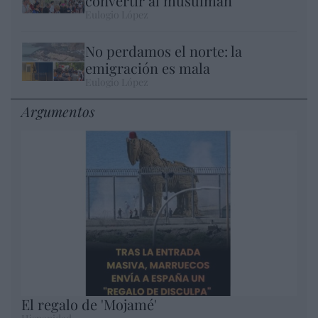
convertir al musulmán
Eulogio López
No perdamos el norte: la
emigración es mala
Eulogio López
Argumentos
El regalo de 'Mojamé'