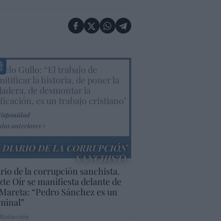
elo Gullo: “El trabajo de
itificar la historia, de poner la
dadera, de desmontar la
ificación, es un trabajo cristiano"
Hispanidad
ulos anteriores
DIARIO DE LA CORRUPCIÓN
SANCHISTA
rio de la corrupción sanchista.
te Oír se manifiesta delante de
Mareta: “Pedro Sánchez es un
minal”
 Redacción