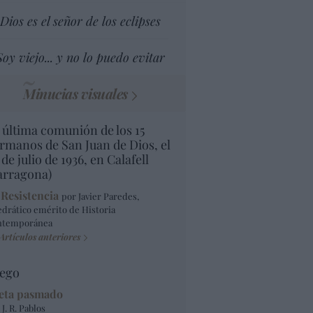
Dios es el señor de los eclipses
Soy viejo... y no lo puedo evitar
Minucias visuales
 última comunión de los 15
rmanos de San Juan de Dios, el
 de julio de 1936, en Calafell
arragona)
 Resistencia
por Javier Paredes,
edrático emérito de Historia
ntemporánea
Artículos anteriores
ego
eta pasmado
 J. R. Pablos