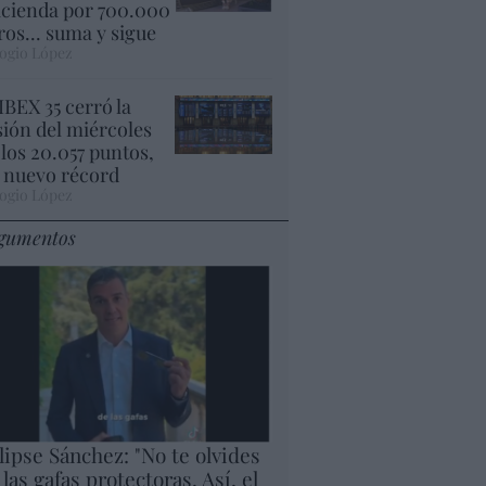
cienda por 700.000
ros... suma y sigue
ogio López
 IBEX 35 cerró la
sión del miércoles
 los 20.057 puntos,
 nuevo récord
ogio López
gumentos
lipse Sánchez: "No te olvides
 las gafas protectoras. Así, el