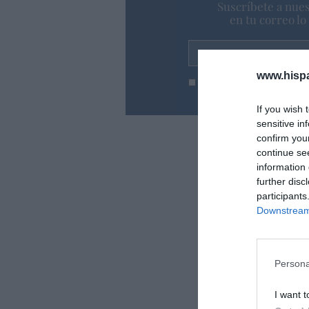
Suscríbete a nues
en tu correo l
Tu correo electrónico...
www.hisp
He leído y acepto las
condic
If you wish 
sensitive in
confirm you
continue se
information 
further disc
participants
Downstream 
Persona
I want t