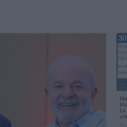
Marc
desm
ver
fals
por 
Artíc
Dia
Haz
La 
cri
por