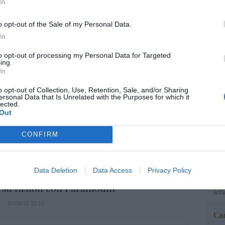
In
o opt-out of the Sale of my Personal Data.
In
io imposible de los Entrecanales: deuda al
“E
zación a la baja y reputación en
pon
to opt-out of processing my Personal Data for Targeted
ing.
pr
ho
In
ame
07/08/26 15:51
por 
o opt-out of Collection, Use, Retention, Sale, and/or Sharing
ersonal Data that Is Unrelated with the Purposes for which it
Artí
lected.
Out
spasat se hace con un proyecto IRIS-2 de
lones de euros
CONFIRM
EEU
07/08/26 15:07
ter
def
Data Deletion
Data Access
Privacy Policy
ros. Discovery’ asume ya 600 millones en
por 
 su fusión con Paramount
Artí
07/08/26 15:10
Car