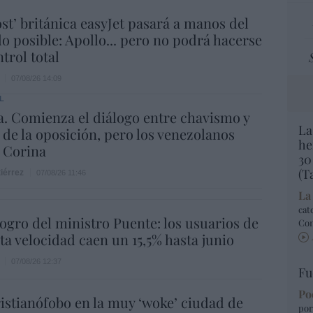
ost’ británica easyJet pasará a manos del
o posible: Apollo... pero no podrá hacerse
trol total
07/08/26 14:09
L
. Comienza el diálogo entre chavismo y
La
 de la oposición, pero los venezolanos
he
 Corina
30
(T
iérrez
07/08/26 11:46
La
cat
 logro del ministro Puente: los usuarios de
Co
lta velocidad caen un 15,5% hasta junio
07/08/26 12:37
Fu
Po
istianófobo en la muy ‘woke’ ciudad de
por