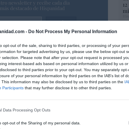
tro newsletter y recibe cada dia
12
o más destacado de Hispanidad
mi
His
Vo
anidad.com -
Do Not Process My Personal Information
iones legales
hi
y 
to opt-out of the sale, sharing to third parties, or processing of your per
op
formation for targeted advertising by us, please use the below opt-out s
pr
r selection. Please note that after your opt-out request is processed y
Red
eing interest-based ads based on personal information utilized by us or
disclosed to third parties prior to your opt-out. You may separately opt-
“S
losure of your personal information by third parties on the IAB’s list of
si
. This information may also be disclosed by us to third parties on the
IA
ab
Participants
that may further disclose it to other third parties.
po
Es
Go
co
l Data Processing Opt Outs
Ma
ce
o opt-out of the Sharing of my personal data.
His