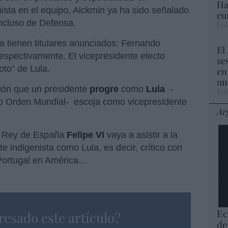
Ha
sta en el equipo, Alckmin ya ha sido señalado
eu
incluso de Defensa.
Eul
a tienen titulares anunciados: Fernando
El
spectivamente. El vicepresidente electo
se
oto” de Lula.
en
un
ción que un presidente
progre
como
Lula
-
Eul
evo Orden Mundial- escoja como vicepresidente
Ar
el Rey de España
Felipe VI
vaya a asistir a la
 indigenista como Lula, es decir, crítico con
 Portugal en América…
Ec
resado este artículo?
de