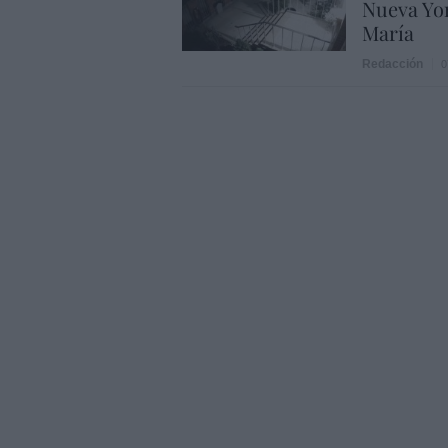
Nueva Yor
María
Redacción
0