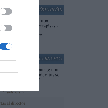
ENTREVISTAS
uropa lleva mucho tiempo
iendo aranceles y cortapisas a
oductos y compañías
ricanas (y europeas)”
Ana Sánchez Arjona
culos anteriores
LA CASA BLANCA
U. Inquietante escenario: una
cera parte de los demócratas se
ine como “socialista”
Ignacio Aguirre
culos anteriores
tas al director