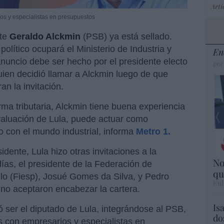
Artí
s y especialistas en presupuestos
nte
Geraldo Alckmin
(PSB) ya está sellado.
olítico ocupará el Ministerio de Industria y
En
nuncio debe ser hecho por el presidente electo
por
uien decidió llamar a Alckmin luego de que
n la invitación.
ma tributaria, Alckmin tiene buena experiencia
evaluación de Lula, puede actuar como
no con el mundo industrial, informa
Metro 1.
idente, Lula hizo otras invitaciones a la
No
 días, el presidente de la Federación de
qu
lo (Fiesp), Josué Gomes da Silva, y Pedro
Eul
no aceptaron encabezar la cartera.
Is
ser el diputado de Lula, integrándose al PSB,
do
 con empresarios y especialistas en