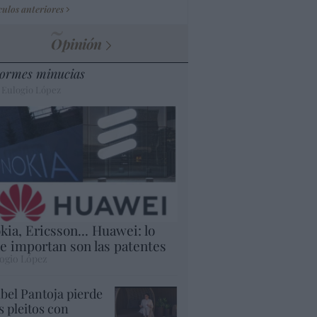
culos anteriores
Opinión
ormes minucias
 Eulogio López
kia, Ericsson... Huawei: lo
e importan son las patentes
ogio López
abel Pantoja pierde
s pleitos con