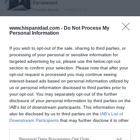
Paramount
Cristina Martín
07/08/26 15:10
ECONOMÍA
www.hispanidad.com -
Do Not Process My
La ‘low cost’ británica easyJet pasará a manos
Personal Information
del peor fondo posible: Apollo... pero no
podrá hacerse con el control total
If you wish to opt-out of the sale, sharing to third parties, or
Cristina Martín
07/08/26 14:09
processing of your personal or sensitive information for
INTERNACIONAL
targeted advertising by us, please use the below opt-out
Venezuela. Comienza el diálogo entre
section to confirm your selection. Please note that after your
chavismo y un sector de la oposición, pero
opt-out request is processed you may continue seeing
los venezolanos quieren a Corina
interest-based ads based on personal information utilized by
José Ángel Gutiérrez
07/08/26 11:46
us or personal information disclosed to third parties prior to
your opt-out. You may separately opt-out of the further
ECONOMÍA
disclosure of your personal information by third parties on the
El ‘gran’ logro del ministro Puente: los
IAB’s list of downstream participants. This information may
usuarios de tren de alta velocidad caen un
also be disclosed by us to third parties on the
IAB’s List of
15,5% hasta junio
Downstream Participants
that may further disclose it to other
Cristina Martín
07/08/26 12:37
third parties.
SOCIEDAD
Ataque cristianófobo en la muy ‘woke’ ciudad
Personal Data Processing Opt Outs