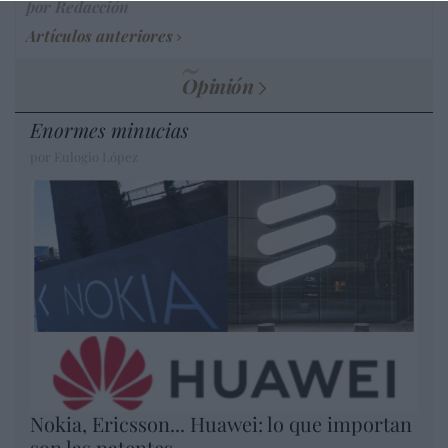
por Redacción
Artículos anteriores
Opinión
Enormes minucias
por Eulogio López
Nokia, Ericsson... Huawei: lo que importan
son las patentes