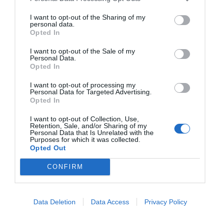
de Nueva York: destrozan una imagen de la
Virgen María
I want to opt-out of the Sharing of my
personal data.
Redacción
07/08/26 11:46
Opted In
I want to opt-out of the Sale of my
Personal Data.
Marcelo Gullo: “El trabajo de desmitificar la
Opted In
historia, de poner la verdadera, de
I want to opt-out of processing my
desmontar la falsificación, es un trabajo
Personal Data for Targeted Advertising.
Opted In
cristiano"
I want to opt-out of Collection, Use,
por Hispanidad
Retention, Sale, and/or Sharing of my
Personal Data that Is Unrelated with the
Artículos anteriores
Purposes for which it was collected.
Opted Out
DIARIO DE LA CORRUPCIÓN SANCHISTA
CONFIRM
Diario de la corrupción sanchista. Hazte
Oír se manifiesta delante de La Mareta:
Data Deletion
Data Access
Privacy Policy
“Pedro Sánchez es un criminal”