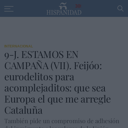
Educación
Entrevistas
PP
SANTANDER
R
30
INTERNACIONAL
9-J. ESTAMOS EN
CAMPAÑA (VII). Feijóo:
eurodelitos para
acomplejaditos: que sea
Europa el que me arregle
Cataluña
También pide un compromiso de adhesión