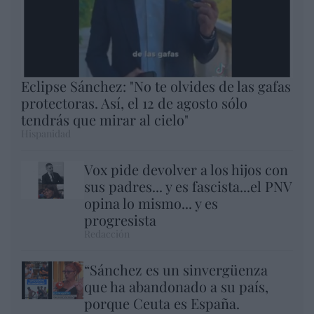
Eclipse Sánchez: "No te olvides de las gafas
protectoras. Así, el 12 de agosto sólo
tendrás que mirar al cielo"
Hispanidad
Vox pide devolver a los hijos con
sus padres... y es fascista...el PNV
opina lo mismo... y es
progresista
Redacción
“Sánchez es un sinvergüenza
que ha abandonado a su país,
porque Ceuta es España.