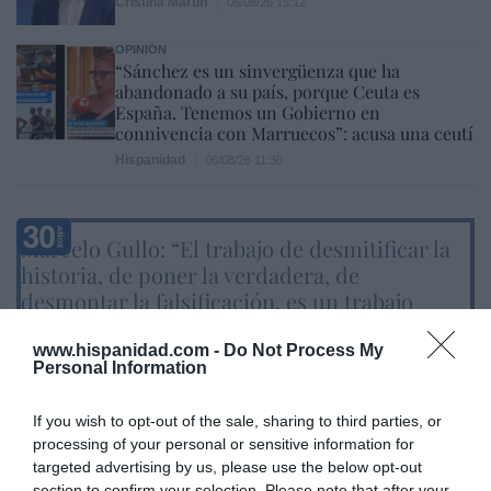
Cristina Martín
06/08/26 15:12
OPINIÓN
“Sánchez es un sinvergüenza que ha
abandonado a su país, porque Ceuta es
España. Tenemos un Gobierno en
connivencia con Marruecos”: acusa una ceutí
Hispanidad
06/08/26 11:30
Marcelo Gullo: “El trabajo de desmitificar la
historia, de poner la verdadera, de
desmontar la falsificación, es un trabajo
cristiano"
www.hispanidad.com -
Do Not Process My
por Hispanidad
Personal Information
Artículos anteriores
If you wish to opt-out of the sale, sharing to third parties, or
DIARIO DE LA CORRUPCIÓN SANCHISTA
processing of your personal or sensitive information for
targeted advertising by us, please use the below opt-out
section to confirm your selection. Please note that after your