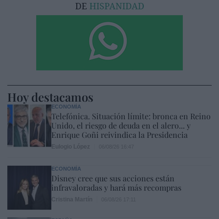
Hoy destacamos
ECONOMÍA
Telefónica. Situación límite: bronca en Reino
Unido, el riesgo de deuda en el alero... y
Enrique Goñi reivindica la Presidencia
Eulogio López
06/08/26 16:47
ECONOMÍA
Disney cree que sus acciones están
infravaloradas y hará más recompras
Cristina Martín
06/08/26 17:11