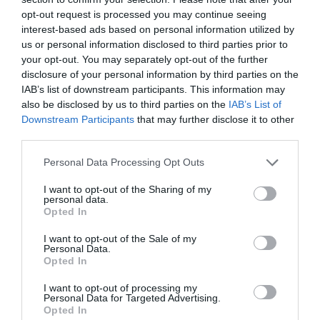
Diario de la corrupción sanchista. La
opt-out request is processed you may continue seeing
Audiencia Nacional prorroga seis meses la
interest-based ads based on personal information utilized by
investigación del caso Koldo, ante el
us or personal information disclosed to third parties prior to
ingente material incautado por la UCO
your opt-out. You may separately opt-out of the further
disclosure of your personal information by third parties on the
por Redacción
IAB’s list of downstream participants. This information may
Artículos anteriores
also be disclosed by us to third parties on the
IAB’s List of
Downstream Participants
that may further disclose it to other
third parties.
Opinión
Personal Data Processing Opt Outs
Enormes minucias
I want to opt-out of the Sharing of my
por Eulogio López
personal data.
Opted In
I want to opt-out of the Sale of my
Personal Data.
Opted In
I want to opt-out of processing my
Personal Data for Targeted Advertising.
Opted In