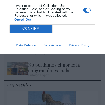
I want to opt-out of Collection, Use,
Retention, Sale, and/or Sharing of my
Personal Data that Is Unrelated with the
Purposes for which it was collected.
El IBEX 35 cerró la sesión del miércoles en
Opted Out
los 20.057 puntos, un nuevo récord
CONFIRM
Eulogio López
Ceuta. Nuestra Señora de África:
Data Deletion
Data Access
Privacy Policy
convertir al musulmán
Eulogio López
No perdamos el norte: la
emigración es mala
Eulogio López
Argumentos