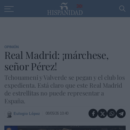
Educación
Entrevistas
PP
SANTANDER
R
30
OPINIÓN
Real Madrid: ¡márchese,
señor Pérez!
Tchouameni y Valverde se pegan y el club los
expedienta. Está claro que este Real Madrid
de estrellitas no puede representar a
España.
08/05/26 10:40
Eulogio López