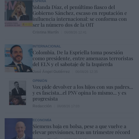
ESPAÑA
Yolanda Díaz, el penúltimo fiasco del
Gobierno Sánchez, escaso en reputación e
influencia internacional: se conforma con
ser la número dos de la OIT
Cristina Martín
06/08/26 12:41
INTERNACIONAL
Colombia. De la Espriella toma posesión
como presidente, entre amenazas terroristas
del ELN y el sabotaje de la Izquierda
José Ángel Gutiérrez
06/08/26 12:35
OPINIÓN
Vox pide devolver a los hijos con sus padres...
y es fascista...el PNV opina lo mismo... y es
progresista
Redacción
06/08/26 17:03
ECONOMÍA
Siemens baja en bolsa, pese a que vuelve a
elevar previsiones, tras un trimestre récord