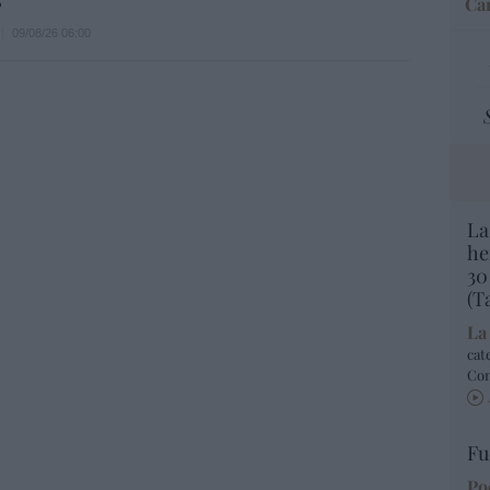
Car
09/08/26 06:00
La
he
30
(T
La
cat
Co
Fu
Po