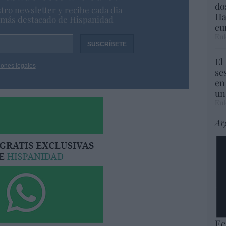
do
tro newsletter y recibe cada dia
Ha
o más destacado de Hispanidad
eu
Eul
El
iones legales
se
en
un
Eul
Ar
Ec