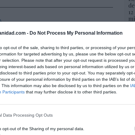
de
12
mi
A
His
s masones intentaron extorsionar al rey
anidad.com -
Do Not Process My Personal Information
III
Vo
hi
s
09/08/26 06:00
to opt-out of the sale, sharing to third parties, or processing of your per
y 
formation for targeted advertising by us, please use the below opt-out s
op
r selection. Please note that after your opt-out request is processed y
pr
Se intensifica la persecución a los
eing interest-based ads based on personal information utilized by us or
Red
disclosed to third parties prior to your opt-out. You may separately opt-
s: “Es casi imposible que se reúnan en un
losure of your personal information by third parties on the IAB’s list of
gar”
“S
. This information may also be disclosed by us to third parties on the
IA
si
Participants
that may further disclose it to other third parties.
iérrez
09/08/26 06:00
ab
po
andalf y el mediano
Es
l Data Processing Opt Outs
Go
9/08/26 06:00
co
Ma
o opt-out of the Sharing of my personal data.