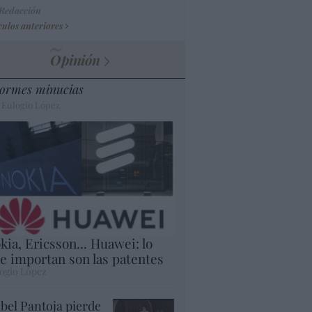
 Redacción
culos anteriores
Opinión
ormes minucias
 Eulogio López
kia, Ericsson... Huawei: lo
e importan son las patentes
ogio López
abel Pantoja pierde