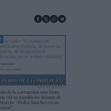
elo Gullo: “El trabajo de
itificar la historia, de poner la
dadera, de desmontar la
ificación, es un trabajo cristiano"
Hispanidad
ulos anteriores
DIARIO DE LA CORRUPCIÓN
SANCHISTA
rio de la corrupción sanchista.
te Oír se manifiesta delante de
Mareta: “Pedro Sánchez es un
minal”