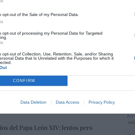
ce
In
His
 prevenir, pero no derrochar dinero
o opt-out of the Sale of my Personal Data.
In
ez-León
09/08/26 06:00
“E
to opt-out of processing my Personal Data for Targeted
ing.
pon
DO
In
pr
a-Patria
ame
o opt-out of Collection, Use, Retention, Sale, and/or Sharing
09/08/26 06:00
ersonal Data that Is Unrelated with the Purposes for which it
por 
lected.
Artí
Out
L
CONFIRM
 presidenciales demócratas 2028. El
BIQ+ Pete Buttigieg regresa a escena y lo
EEU
las peores propuestas de Biden
ter
Data Deletion
Data Access
Privacy Policy
def
e
09/08/26 06:00
por 
Artí
os del Papa León XIV: lentos pero
s