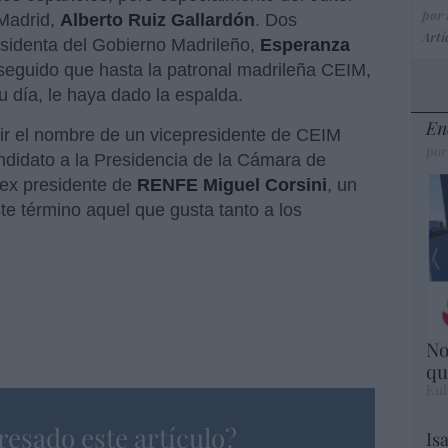
por
 Madrid,
Alberto Ruiz Gallardón
. Dos
Artí
esidenta del Gobierno Madrileño,
Esperanza
eguido que hasta la patronal madrileña CEIM,
u día, le haya dado la espalda.
En
ir el nombre de un vicepresidente de CEIM
por
didato a la Presidencia de la Cámara de
 ex presidente de
RENFE
Miguel Corsini
, un
ste término aquel que gusta tanto a los
No
qu
Eul
resado este artículo?
Is