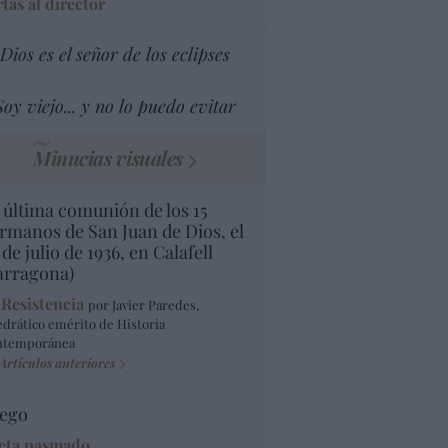
tas al director
Dios es el señor de los eclipses
Soy viejo... y no lo puedo evitar
Minucias visuales
 última comunión de los 15
rmanos de San Juan de Dios, el
 de julio de 1936, en Calafell
arragona)
 Resistencia
por Javier Paredes,
edrático emérito de Historia
ntemporánea
Artículos anteriores
ego
eta pasmado