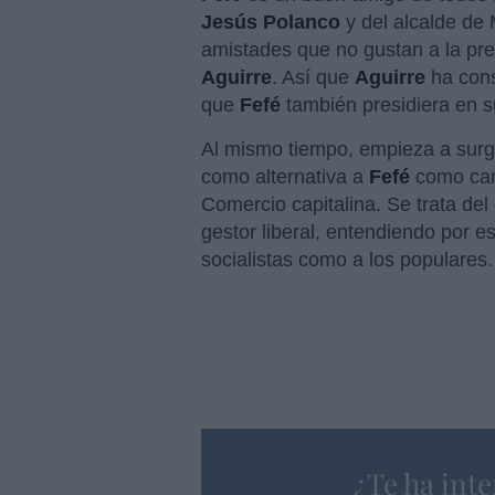
Jesús Polanco
y del alcalde de
amistades que no gustan a la pr
Aguirre
. Así que
Aguirre
ha cons
que
Fefé
también presidiera en s
Al mismo tiempo, empieza a surg
como alternativa a
Fefé
como can
Comercio capitalina. Se trata del
gestor liberal, entendiendo por e
socialistas como a los populares.
¿Te ha inte