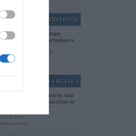
utí
panidad
ENTREVISTAS
uropa lleva mucho tiempo
iendo aranceles y cortapisas a
oductos y compañías
ricanas (y europeas)”
Ana Sánchez Arjona
culos anteriores
LA CASA BLANCA
U. Inquietante escenario: una
cera parte de los demócratas se
ine como “socialista”
Ignacio Aguirre
culos anteriores