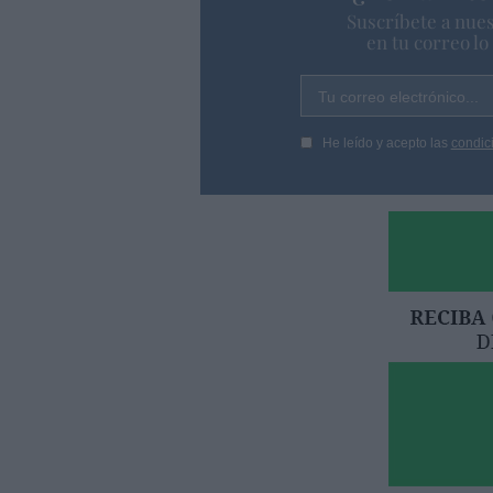
Suscríbete a nues
en tu correo l
Tu correo electrónico...
He leído y acepto las
condic