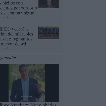
s pleitos con
cienda por 700.000
ros... suma y sigue
ogio López
 IBEX 35 cerró la
sión del miércoles
 los 20.057 puntos,
 nuevo récord
ogio López
gumentos
lipse Sánchez: "No te olvides