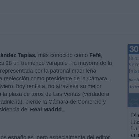
Marc
ández Tapias,
más conocido como
Fefé
,
desm
es 28 un tremendo varapalo : la mayoría de la
ver
fals
epresentada por la patronal madrileña
la reelección como presidente de la Cámara .
por 
iero, hoy rentista, no atraviesa su mejor
Artíc
 la plaza de toros de Las Ventas (verdadera
 madrileña), pierde la Cámara de Comercio y
esidencia del
Real Madrid
.
Dia
Haz
La 
cri
os españoles, pero especialmente del editor