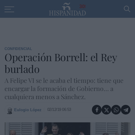
Educación
Entrevistas
PP
SANTANDER
R
30
CONFIDENCIAL
Operación Borrell: el Rey
burlado
A Felipe VI se le acaba el tiempo: tiene que
encargar la formación de Gobierno… a
cualquiera menos a Sánchez.
02/12/19 06:53
Eulogio López