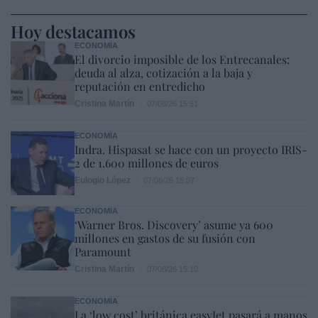
Hoy destacamos
ECONOMÍA
El divorcio imposible de los Entrecanales:
deuda al alza, cotización a la baja y
reputación en entredicho
Cristina Martín
07/08/26 15:51
ECONOMÍA
Indra. Hispasat se hace con un proyecto IRIS-
2 de 1.600 millones de euros
Eulogio López
07/08/26 15:07
ECONOMÍA
‘Warner Bros. Discovery’ asume ya 600
millones en gastos de su fusión con
Paramount
Cristina Martín
07/08/26 15:10
ECONOMÍA
La ‘low cost’ británica easyJet pasará a manos