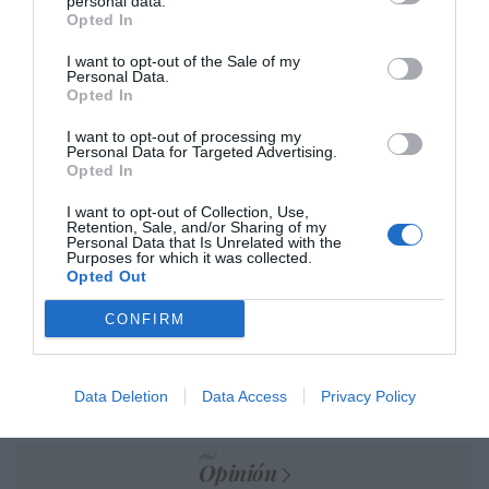
personal data.
Opted In
Marcelo Gullo: “El trabajo de desmitificar la
I want to opt-out of the Sale of my
historia, de poner la verdadera, de
Personal Data.
desmontar la falsificación, es un trabajo
Opted In
cristiano"
I want to opt-out of processing my
Personal Data for Targeted Advertising.
por Hispanidad
Opted In
Artículos anteriores
I want to opt-out of Collection, Use,
Retention, Sale, and/or Sharing of my
DIARIO DE LA CORRUPCIÓN SANCHISTA
Personal Data that Is Unrelated with the
Purposes for which it was collected.
Opted Out
Diario de la corrupción sanchista. Hazte
Oír se manifiesta delante de La Mareta:
CONFIRM
“Pedro Sánchez es un criminal”
por Redacción
Data Deletion
Data Access
Privacy Policy
Artículos anteriores
Opinión