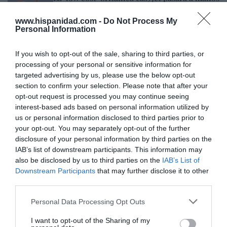
del peor fondo posible: Apollo... pero no
podrá hacerse con el control total
www.hispanidad.com -
Do Not Process My
Personal Information
Cristina Martín
07/08/26 14:09
INTERNACIONAL
Venezuela. Comienza el diálogo entre
If you wish to opt-out of the sale, sharing to third parties, or
chavismo y un sector de la oposición, pero
processing of your personal or sensitive information for
los venezolanos quieren a Corina
targeted advertising by us, please use the below opt-out
section to confirm your selection. Please note that after your
José Ángel Gutiérrez
07/08/26 11:46
opt-out request is processed you may continue seeing
interest-based ads based on personal information utilized by
ECONOMÍA
El ‘gran’ logro del ministro Puente: los
us or personal information disclosed to third parties prior to
usuarios de tren de alta velocidad caen un
your opt-out. You may separately opt-out of the further
15,5% hasta junio
disclosure of your personal information by third parties on the
IAB’s list of downstream participants. This information may
Cristina Martín
07/08/26 12:37
also be disclosed by us to third parties on the
IAB’s List of
SOCIEDAD
Downstream Participants
that may further disclose it to other
Ataque cristianófobo en la muy ‘woke’ ciudad
third parties.
de Nueva York: destrozan una imagen de la
Virgen María
Personal Data Processing Opt Outs
Redacción
07/08/26 11:46
I want to opt-out of the Sharing of my