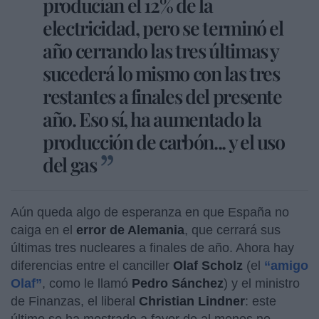
producían el 12% de la
electricidad, pero se terminó el
año cerrando las tres últimas y
sucederá lo mismo con las tres
restantes a finales del presente
año. Eso sí, ha aumentado la
producción de carbón... y el uso
del gas
Aún queda algo de esperanza en que España no
caiga en el
error de Alemania
, que cerrará sus
últimas tres nucleares a finales de año. Ahora hay
diferencias entre el canciller
Olaf Scholz
(el
“amigo
Olaf”
, como le llamó
Pedro Sánchez
) y el ministro
de Finanzas, el liberal
Christian Lindner
: este
último se ha mostrado a favor de al menos no