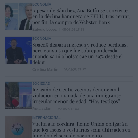
ECONOMÍA
A pesar de Sánchez, Ana Botín se convierte
en la décima banquera de EEUU, tras cerrar,
por fin, la compra de Webster Bank
Eulogio López
05/08/26 15:58
ECONOMÍA
SpaceX dispara ingresos y reduce pérdidas,
pero constata que fue sobreponderada
cuando salió a bolsa: cae un 29% desde el
debut
Cristina Martín
05/08/26 17:27
SOCIEDAD
Invasión de Ceuta. Vecinos denuncian la
violación en manada de una inmigrante
irregular menor de edad: “Hay testigos”
Redacción
05/08/26 12:03
INTERNACIONAL
Vuelta a la cordura. Reino Unido obligará a
que los aseos o vestuarios sean utilizados en
función del sexo de nacimiento