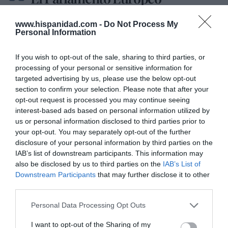
señala que la nuclear y el gas no
www.hispanidad.com -
Do Not Process My
son energías verdes, marcando
Personal Information
así la intención de voto de cara al
If you wish to opt-out of the sale, sharing to third parties, or
pleno de principios de julio y
processing of your personal or sensitive information for
yendo en contra de la Comisión
targeted advertising by us, please use the below opt-out
section to confirm your selection. Please note that after your
Europea, que hace unos meses
opt-out request is processed you may continue seeing
apostó por incluir ambas energías
interest-based ads based on personal information utilized by
us or personal information disclosed to third parties prior to
en la taxonomía verde europea
your opt-out. You may separately opt-out of the further
disclosure of your personal information by third parties on the
IAB’s list of downstream participants. This information may
Y una última hora desde la UE: el
Parlamento
also be disclosed by us to third parties on the
IAB’s List of
Europeo
ha señalado que la nuclear y el gas no
Downstream Participants
that may further disclose it to other
third parties.
son energías verdes, marcando así la intención de
voto sobre un tema que se votará en un pleno a
Personal Data Processing Opt Outs
principios de julio. De esta forma, va en sentido
I want to opt-out of the Sharing of my
contrario a la
Comisión Europea
, que hace unos