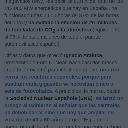
megavatios (MW) -es decir, el 6,31% del total de los
112.000 MW energéticos que hay en España-, ha
funcionado unas 7.600 horas (el 87% de las horas
del año) y
ha evitado la emisión de 20 millones
de toneladas de CO
a la atmósfera
(equivalente
2
al 96% de las emisiones de todo el parque
automovilístico español).
Cifras y datos que ofreció
Ignacio Araluce
,
presidente de Foro Nuclear, hace casi dos meses,
cuando aprovechó para insistir en que
es un error
cerrar los reactores españoles, porque para
sustituir cada gigavatio se necesitan cinco o
seis de fotovoltaica
. A principios de marzo, desde
la
Sociedad Nuclear Española (SNE)
,
se lanzó un
órdago al Gobierno al señalar que las centrales
no deben cerrar sino que hay que ampliar su
vida útil de 40 a 60 años
porque “España no
puede permitirse el lujo de perder una energía baja