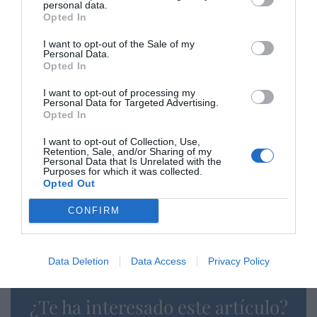
personal data.
meses apostó por
incluir ambas energías en la
Opted In
taxonomía verde europea
. Sin embargo, hay que
I want to opt-out of the Sale of my
destacar que desde Bruselas tampoco se ha hecho
Personal Data.
Opted In
mucho más por impulsar la nuclear (¡un error!):
se
aprobó elevar la producción de carbón más del
I want to opt-out of processing my
doble que la nuclear
, dentro del paquete de
Personal Data for Targeted Advertising.
Opted In
medidas
‘REPower EU’
para reducir la
dependencia de los combustibles fósiles rusos en
I want to opt-out of Collection, Use,
Retention, Sale, and/or Sharing of my
dos tercios este año. Y esto nos lleva a poder
Personal Data that Is Unrelated with the
Purposes for which it was collected.
hablar claramente del
cachondeo ideológico-
Opted Out
verde de Europa
, porque apuesta por el carbón,
que sí emite CO
,... mientras persigue emisiones
CONFIRM
2
neutras.
Data Deletion
Data Access
Privacy Policy
¿Te ha interesado este artículo?