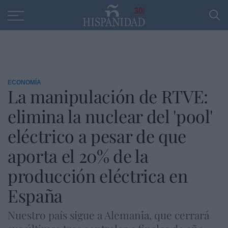
Educación
Entrevistas
PP
SANTANDER
R
30
ECONOMÍA
La manipulación de RTVE:
elimina la nuclear del 'pool'
eléctrico a pesar de que
aporta el 20% de la
producción eléctrica en
España
Nuestro país sigue a Alemania, que cerrará