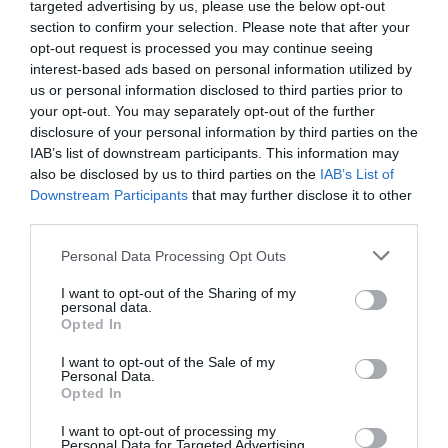
targeted advertising by us, please use the below opt-out
festividad de la Virgen.
section to confirm your selection. Please note that after your
opt-out request is processed you may continue seeing
Un decreto de 10 de junio de 1809
declaró a Roma
interest-based ads based on personal information utilized by
ciudad imperial libre
y desposeyó a Pío VII de
us or personal information disclosed to third parties prior to
todo poder, a lo que el Papa respondió con una bula
your opt-out. You may separately opt-out of the further
(11-VI-1809), castigando con la excomunión a
disclosure of your personal information by third parties on the
IAB’s list of downstream participants. This information may
quienes se comportasen violentamente contra la
also be disclosed by us to third parties on the
IAB’s List of
Santa Sede. La orden de Napoleón de apresar al
Downstream Participants
that may further disclose it to other
Papa fue fulminante, así es que en la madrugada
third parties.
del 5 al 6 de julio
el general Radet
tomó el palacio
Personal Data Processing Opt Outs
del Quirinal, las tropas asaltaron sus muros y
derrumbaron las puertas. Radet encontró al Papa
I want to opt-out of the Sharing of my
en su escritorio, sentado y vestido con roquete, y le
personal data.
Opted In
ordenó que renunciase a su soberanía temporal.
Ante su tajante negativa, media hora después fue
I want to opt-out of the Sale of my
Personal Data.
hecho prisionero y en coche cerrado acompañado
Opted In
solo por el
cardenal Bartolomeo Pacca
fue
I want to opt-out of processing my
conducido fuera de Roma. No se le dejó coger ni su
Personal Data for Targeted Advertising.