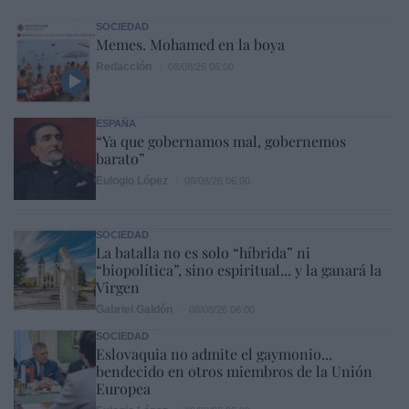
SOCIEDAD
Memes. Mohamed en la boya
Redacción
08/08/26 06:00
ESPAÑA
“Ya que gobernamos mal, gobernemos
barato”
Eulogio López
08/08/26 06:00
SOCIEDAD
La batalla no es solo “híbrida” ni
“biopolítica”, sino espiritual... y la ganará la
Virgen
Gabriel Galdón
08/08/26 06:00
SOCIEDAD
Eslovaquia no admite el gaymonio...
bendecido en otros miembros de la Unión
Europea