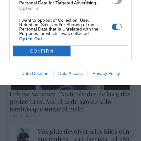
Personal Data for Targeted Advertising.
Argumentos
Opted In
I want to opt-out of Collection, Use,
Retention, Sale, and/or Sharing of my
Personal Data that Is Unrelated with the
Purposes for which it was collected.
Opted Out
CONFIRM
Data Deletion
Data Access
Privacy Policy
Eclipse Sánchez: "No te olvides de las gafas
protectoras. Así, el 12 de agosto sólo
tendrás que mirar al cielo"
Hispanidad
Vox pide devolver a los hijos con
sus padres... y es fascista...el PNV