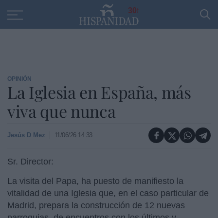
Educación
Entrevistas
PP
SANTANDER
R
30
OPINIÓN
La Iglesia en España, más
viva que nunca
Jesús D Mez
11/06/26 14:33
Sr. Director:
La visita del Papa, ha puesto de manifiesto la
vitalidad de una Iglesia que, en el caso particular de
Madrid, prepara la construcción de 12 nuevas
parroquias, de encuentros con los últimos y