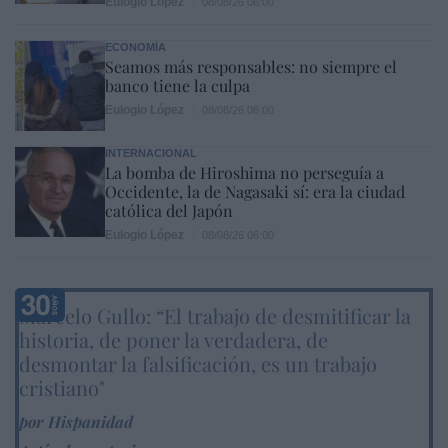
Eulogio López
08/08/26 06:00
ECONOMÍA
Seamos más responsables: no siempre el
banco tiene la culpa
Eulogio López
08/08/26 06:00
INTERNACIONAL
La bomba de Hiroshima no perseguía a
Occidente, la de Nagasaki sí: era la ciudad
católica del Japón
Eulogio López
08/08/26 06:00
Marcelo Gullo: “El trabajo de desmitificar la
historia, de poner la verdadera, de
desmontar la falsificación, es un trabajo
cristiano"
por Hispanidad