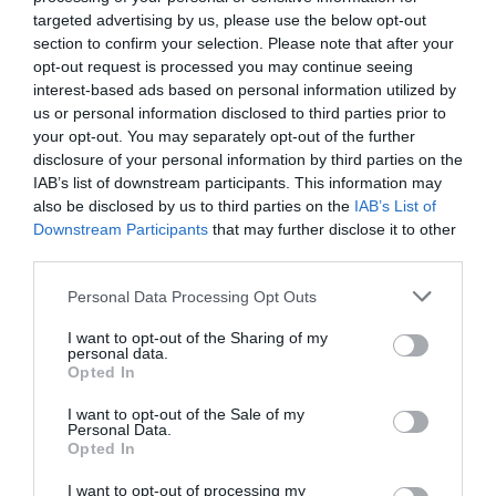
targeted advertising by us, please use the below opt-out
section to confirm your selection. Please note that after your
opt-out request is processed you may continue seeing
interest-based ads based on personal information utilized by
us or personal information disclosed to third parties prior to
your opt-out. You may separately opt-out of the further
disclosure of your personal information by third parties on the
Nokia, Ericsson... Huawei: lo que importan
IAB’s list of downstream participants. This information may
son las patentes
also be disclosed by us to third parties on the
IAB’s List of
Eulogio López
Downstream Participants
that may further disclose it to other
third parties.
Isabel Pantoja pierde dos pleitos
con Hacienda por 700.000
Personal Data Processing Opt Outs
euros... suma y sigue
I want to opt-out of the Sharing of my
Eulogio López
personal data.
Opted In
El IBEX 35 cerró la sesión del
I want to opt-out of the Sale of my
miércoles en los 20.057 puntos,
Personal Data.
Opted In
un nuevo récord
Eulogio López
I want to opt-out of processing my