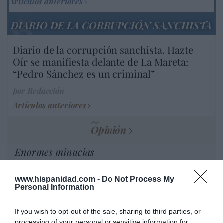
Artículos anteriores
DIARIO DE LA CORRUPCIÓN SANCHISTA
Diario de la corrupción sanchista. Hazte
Oír se manifiesta delante de La Mareta:
“Pedro Sánchez es un criminal”
por Redacción
Artículos anteriores
Opinión
Enormes minucias
por Eulogio López
www.hispanidad.com -
Do Not Process My
Personal Information
If you wish to opt-out of the sale, sharing to third parties, or
processing of your personal or sensitive information for