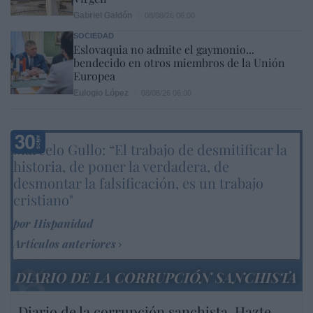
Gabriel Galdón
08/08/26 06:00
SOCIEDAD
Eslovaquia no admite el gaymonio...
bendecido en otros miembros de la Unión
Europea
Eulogio López
08/08/26 06:00
Marcelo Gullo: “El trabajo de desmitificar la
historia, de poner la verdadera, de
desmontar la falsificación, es un trabajo
cristiano"
por Hispanidad
Artículos anteriores
DIARIO DE LA CORRUPCIÓN SANCHISTA
Diario de la corrupción sanchista. Hazte