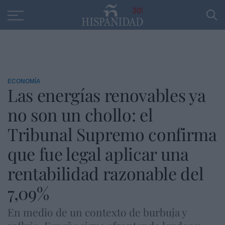
Educación
Entrevistas
PP
SANTANDER
R
30
ECONOMÍA
Las energías renovables ya
no son un chollo: el
Tribunal Supremo confirma
que fue legal aplicar una
rentabilidad razonable del
7,09%
En medio de un contexto de burbuja y