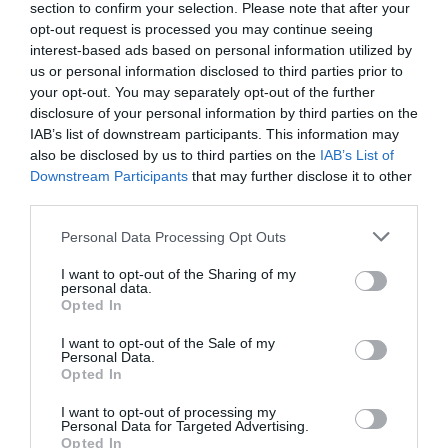
section to confirm your selection. Please note that after your
opt-out request is processed you may continue seeing
interest-based ads based on personal information utilized by
us or personal information disclosed to third parties prior to
your opt-out. You may separately opt-out of the further
disclosure of your personal information by third parties on the
IAB’s list of downstream participants. This information may
also be disclosed by us to third parties on the
IAB’s List of
Downstream Participants
that may further disclose it to other
Hoy destacamos
third parties.
ECONOMÍA
Personal Data Processing Opt Outs
El desastre de los laudos de renovables: los
acreedores estiman que la inseguridad
I want to opt-out of the Sharing of my
jurídica ha generado un sobrecoste
personal data.
financiero de 6.600 millones para el Tesoro
Opted In
Cristina Martín
08/08/26 06:00
I want to opt-out of the Sale of my
Personal Data.
ECONOMÍA
Opted In
Seamos más responsables: no siempre el
banco tiene la culpa
I want to opt-out of processing my
Personal Data for Targeted Advertising.
Eulogio López
08/08/26 06:00
Opted In