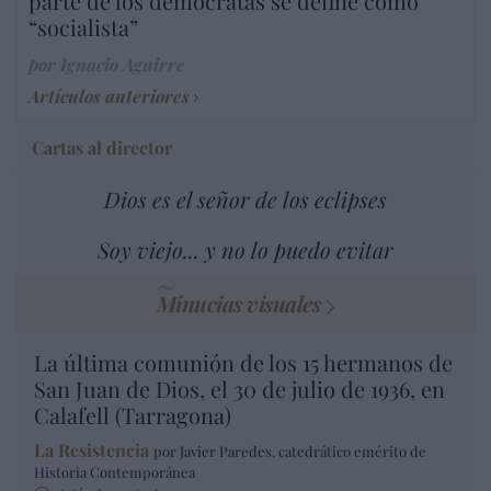
parte de los demócratas se define como
“socialista”
por Ignacio Aguirre
Artículos anteriores
Cartas al director
Dios es el señor de los eclipses
Soy viejo... y no lo puedo evitar
Minucias visuales
La última comunión de los 15 hermanos de
San Juan de Dios, el 30 de julio de 1936, en
Calafell (Tarragona)
La Resistencia
por Javier Paredes, catedrático emérito de
Historia Contemporánea