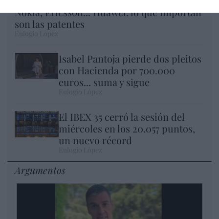
Nokia, Ericsson... Huawei: lo que importan
son las patentes
Eulogio López
Isabel Pantoja pierde dos pleitos
con Hacienda por 700.000
euros... suma y sigue
Eulogio López
El IBEX 35 cerró la sesión del
miércoles en los 20.057 puntos,
un nuevo récord
Eulogio López
Argumentos