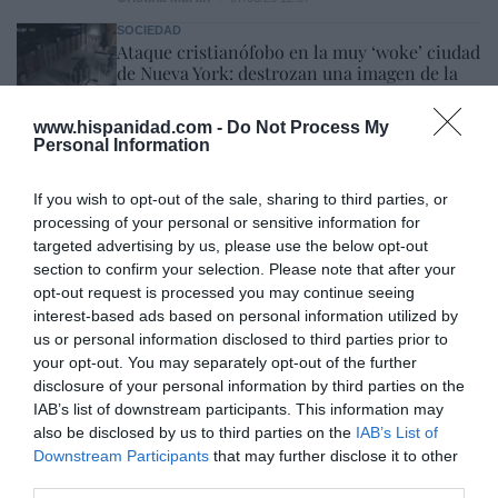
SOCIEDAD
Ataque cristianófobo en la muy ‘woke’ ciudad
de Nueva York: destrozan una imagen de la
Virgen María
Redacción
07/08/26 11:46
www.hispanidad.com -
Do Not Process My
Personal Information
If you wish to opt-out of the sale, sharing to third parties, or
Marcelo Gullo: “El trabajo de desmitificar la
processing of your personal or sensitive information for
historia, de poner la verdadera, de
targeted advertising by us, please use the below opt-out
desmontar la falsificación, es un trabajo
section to confirm your selection. Please note that after your
cristiano"
opt-out request is processed you may continue seeing
interest-based ads based on personal information utilized by
por Hispanidad
us or personal information disclosed to third parties prior to
Artículos anteriores
your opt-out. You may separately opt-out of the further
disclosure of your personal information by third parties on the
DIARIO DE LA CORRUPCIÓN SANCHISTA
IAB’s list of downstream participants. This information may
also be disclosed by us to third parties on the
IAB’s List of
Downstream Participants
that may further disclose it to other
Diario de la corrupción sanchista. Hazte
third parties.
Oír se manifiesta delante de La Mareta: