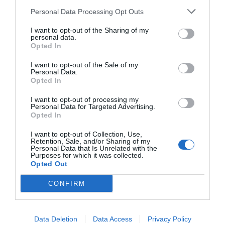
“Pedro Sánchez es un criminal”
Personal Data Processing Opt Outs
por Redacción
I want to opt-out of the Sharing of my
personal data.
Artículos anteriores
Opted In
Opinión
I want to opt-out of the Sale of my
Personal Data.
Opted In
Enormes minucias
I want to opt-out of processing my
por Eulogio López
Personal Data for Targeted Advertising.
Opted In
I want to opt-out of Collection, Use,
Retention, Sale, and/or Sharing of my
Personal Data that Is Unrelated with the
Purposes for which it was collected.
Opted Out
CONFIRM
Data Deletion
Data Access
Privacy Policy