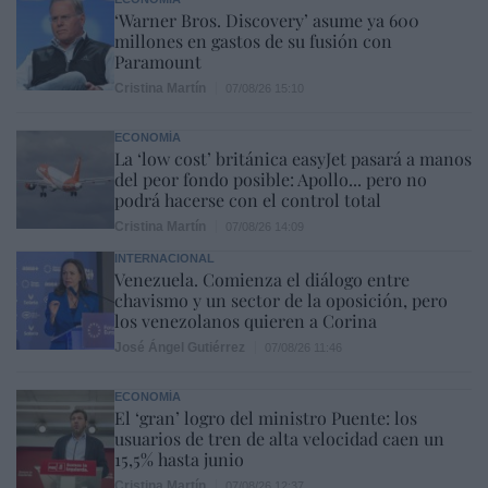
‘Warner Bros. Discovery’ asume ya 600
millones en gastos de su fusión con
Paramount
Cristina Martín
07/08/26 15:10
ECONOMÍA
La ‘low cost’ británica easyJet pasará a manos
del peor fondo posible: Apollo... pero no
podrá hacerse con el control total
Cristina Martín
07/08/26 14:09
INTERNACIONAL
Venezuela. Comienza el diálogo entre
chavismo y un sector de la oposición, pero
los venezolanos quieren a Corina
José Ángel Gutiérrez
07/08/26 11:46
ECONOMÍA
El ‘gran’ logro del ministro Puente: los
usuarios de tren de alta velocidad caen un
15,5% hasta junio
Cristina Martín
07/08/26 12:37