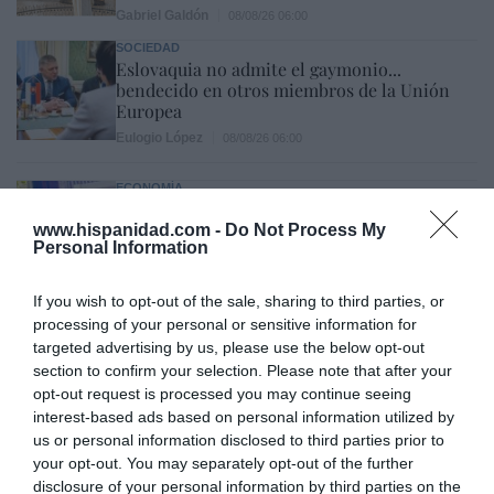
Gabriel Galdón
08/08/26 06:00
SOCIEDAD
Eslovaquia no admite el gaymonio...
bendecido en otros miembros de la Unión
Europea
Eulogio López
08/08/26 06:00
ECONOMÍA
Seamos más responsables: no siempre el
banco tiene la culpa
www.hispanidad.com -
Do Not Process My
Personal Information
Eulogio López
08/08/26 06:00
If you wish to opt-out of the sale, sharing to third parties, or
INTERNACIONAL
La bomba de Hiroshima no perseguía a
processing of your personal or sensitive information for
Occidente, la de Nagasaki sí: era la ciudad
targeted advertising by us, please use the below opt-out
católica del Japón
section to confirm your selection. Please note that after your
opt-out request is processed you may continue seeing
Eulogio López
08/08/26 06:00
interest-based ads based on personal information utilized by
us or personal information disclosed to third parties prior to
your opt-out. You may separately opt-out of the further
Marcelo Gullo: “El trabajo de desmitificar la
disclosure of your personal information by third parties on the