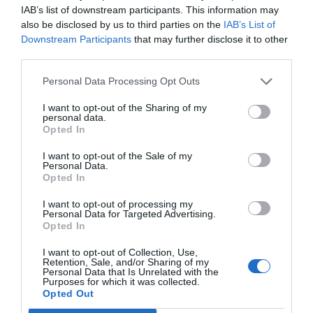
historia, de poner la verdadera, de
IAB’s list of downstream participants. This information may
desmontar la falsificación, es un trabajo
also be disclosed by us to third parties on the
IAB’s List of
Downstream Participants
that may further disclose it to other
cristiano"
third parties.
por Hispanidad
Personal Data Processing Opt Outs
Artículos anteriores
I want to opt-out of the Sharing of my
DIARIO DE LA CORRUPCIÓN SANCHISTA
personal data.
Opted In
Diario de la corrupción sanchista. Hazte
I want to opt-out of the Sale of my
Personal Data.
Oír se manifiesta delante de La Mareta:
Opted In
“Pedro Sánchez es un criminal”
I want to opt-out of processing my
por Redacción
Personal Data for Targeted Advertising.
Opted In
Artículos anteriores
I want to opt-out of Collection, Use,
Retention, Sale, and/or Sharing of my
Opinión
Personal Data that Is Unrelated with the
Purposes for which it was collected.
Opted Out
Enormes minucias