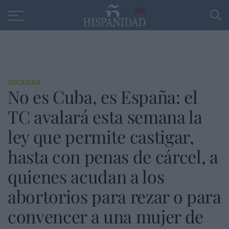
Educación
Entrevistas
PP
SANTANDER
R
30
SOCIEDAD
No es Cuba, es España: el
TC avalará esta semana la
ley que permite castigar,
hasta con penas de cárcel, a
quienes acudan a los
abortorios para rezar o para
convencer a una mujer de