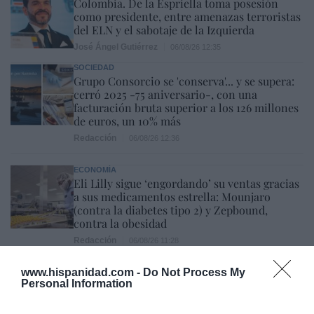
Colombia. De la Espriella toma posesión
como presidente, entre amenazas terroristas
del ELN y el sabotaje de la Izquierda
José Ángel Gutiérrez
06/08/26 12:35
SOCIEDAD
Grupo Consorcio se 'conserva'... y se supera:
cerró 2025 -75 aniversario-, con una
facturación bruta superior a los 126 millones
de euros, un 10% más
Redacción
06/08/26 12:36
ECONOMÍA
Eli Lilly sigue ‘engordando’ su ventas gracias
a sus medicamentos estrella: Mounjaro
(contra la diabetes tipo 2) y Zepbound,
contra la obesidad
Redacción
06/08/26 11:28
OPINIÓN
www.hispanidad.com -
Do Not Process My
El regalo de 'Mojamé'
Personal Information
Hispanidad
06/08/26 11:16