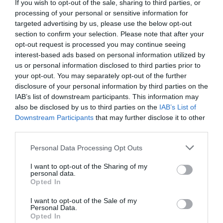
If you wish to opt-out of the sale, sharing to third parties, or
processing of your personal or sensitive information for
targeted advertising by us, please use the below opt-out
OPINIÓN
“Sánchez es un sinvergüenza que ha
section to confirm your selection. Please note that after your
abandonado a su país, porque Ceuta es
opt-out request is processed you may continue seeing
España. Tenemos un Gobierno en
interest-based ads based on personal information utilized by
connivencia con Marruecos”: acusa una ceutí
us or personal information disclosed to third parties prior to
Hispanidad
06/08/26 11:30
your opt-out. You may separately opt-out of the further
disclosure of your personal information by third parties on the
SOCIEDAD
Ceuta y Melilla, las dos columnas de Hércules
IAB’s list of downstream participants. This information may
also be disclosed by us to third parties on the
IAB’s List of
Eulogio López
06/08/26 07:58
Downstream Participants
that may further disclose it to other
third parties.
Personal Data Processing Opt Outs
Marcelo Gullo: “El trabajo de desmitificar la
I want to opt-out of the Sharing of my
personal data.
historia, de poner la verdadera, de
Opted In
desmontar la falsificación, es un trabajo
cristiano"
I want to opt-out of the Sale of my
Personal Data.
Opted In
por Hispanidad