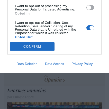
Artículos anteriores
I want to opt-out of processing my
Personal Data for Targeted Advertising.
Opted In
DIARIO DE LA CORRUPCIÓN SANCHISTA
I want to opt-out of Collection, Use,
Retention, Sale, and/or Sharing of my
Diario de la corrupción sanchista. Bolaños
Personal Data that Is Unrelated with the
Purposes for which it was collected.
se reunió en el año 2025 hasta seis veces
Opted Out
con Zapatero, mientras se desarrollaba la
investigación judicial sobre la aerolínea
CONFIRM
Plus Ultra
por Redacción
Data Deletion
Data Access
Privacy Policy
Artículos anteriores
Opinión
Enormes minucias
por Eulogio López