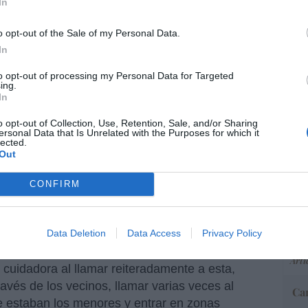
In
o opt-out of the Sale of my Personal Data.
In
“E
pon
to opt-out of processing my Personal Data for Targeted
pr
ing.
In
ame
por 
o opt-out of Collection, Use, Retention, Sale, and/or Sharing
ersonal Data that Is Unrelated with the Purposes for which it
Artí
lected.
Out
 se ha conocido que el Juzgado de lo Penal
al periodista de Ok diario Alejandro
CONFIRM
oso en noviembre y diciembre de 2019 a los
EEU
gualdad, Irene Montero, y el exvicepresidente
ter
u cuidadora.
def
Data Deletion
Data Access
Privacy Policy
por 
ón para el periodista al que acusó de acosar a
Artí
 cuidadora al llamar reiteradamente a esta,
ravés de los vecinos, llamar varias veces al
Car
que estaban los menores y entrar en zonas