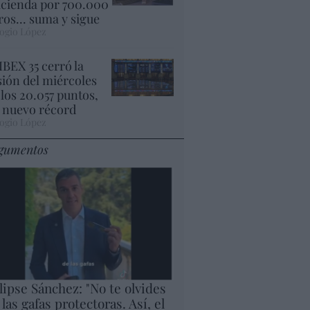
cienda por 700.000
ros... suma y sigue
ogio López
 IBEX 35 cerró la
sión del miércoles
 los 20.057 puntos,
 nuevo récord
ogio López
gumentos
lipse Sánchez: "No te olvides
 las gafas protectoras. Así, el