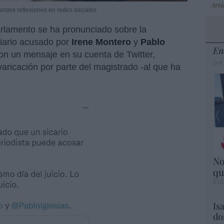
Artí
andes reflexiones en redes sociales
rlamento se ha pronunciado sobre la
diario acusado por
Irene Montero
y
Pablo
En
on un mensaje en su cuenta de Twitter,
por
aricación por parte del magistrado -al que ha
No
qu
Eul
Is
do