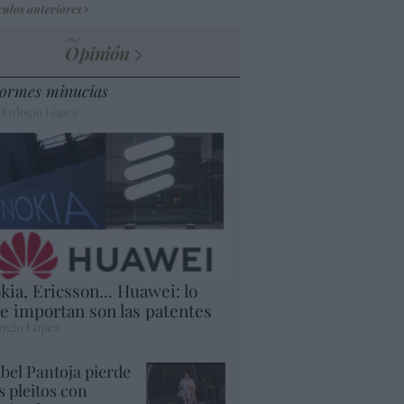
culos anteriores
Opinión
ormes minucias
 Eulogio López
kia, Ericsson... Huawei: lo
e importan son las patentes
ogio López
abel Pantoja pierde
s pleitos con