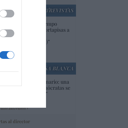
ENTREVISTAS
uropa lleva mucho tiempo
iendo aranceles y cortapisas a
oductos y compañías
ricanas (y europeas)”
Ana Sánchez Arjona
culos anteriores
LA CASA BLANCA
U. Inquietante escenario: una
cera parte de los demócratas se
ine como “socialista”
Ignacio Aguirre
culos anteriores
tas al director