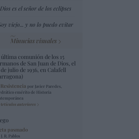
Dios es el señor de los eclipses
Soy viejo... y no lo puedo evitar
Minucias visuales
 última comunión de los 15
rmanos de San Juan de Dios, el
 de julio de 1936, en Calafell
arragona)
 Resistencia
por Javier Paredes,
edrático emérito de Historia
ntemporánea
Artículos anteriores
ego
eta pasmado
 J. R. Pablos