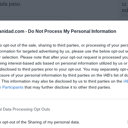
12
ada paso.
mi
His
Vo
anidad.com -
Do Not Process My Personal Information
hi
y 
to opt-out of the sale, sharing to third parties, or processing of your per
op
formation for targeted advertising by us, please use the below opt-out s
pr
r selection. Please note that after your opt-out request is processed y
Red
eing interest-based ads based on personal information utilized by us or
disclosed to third parties prior to your opt-out. You may separately opt-
“S
losure of your personal information by third parties on the IAB’s list of
si
. This information may also be disclosed by us to third parties on the
IA
ab
Participants
that may further disclose it to other third parties.
po
Es
Go
co
l Data Processing Opt Outs
Ma
ce
o opt-out of the Sharing of my personal data.
His