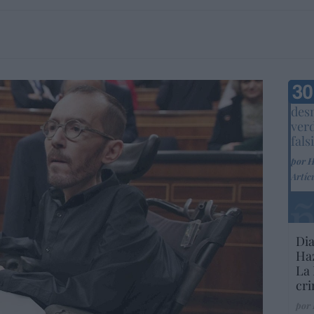
Marc
desm
ver
fals
por 
Artíc
Dia
Haz
La 
cri
por