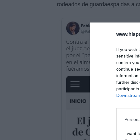
rodeados de guardaespaldas a c
www.hisp
If you wish 
sensitive in
confirm you
continue se
information 
further disc
participants
Downstream 
Persona
I want t