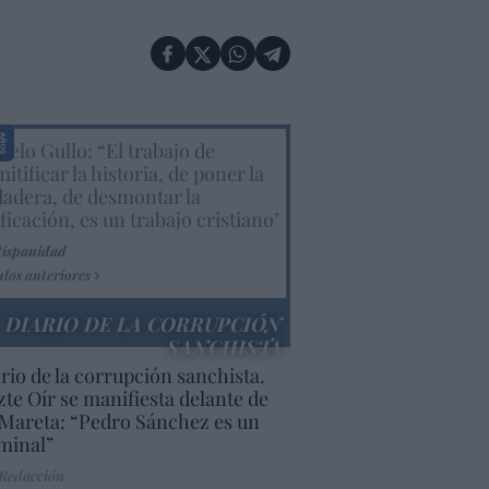
elo Gullo: “El trabajo de
itificar la historia, de poner la
dadera, de desmontar la
ificación, es un trabajo cristiano"
Hispanidad
ulos anteriores
DIARIO DE LA CORRUPCIÓN
SANCHISTA
rio de la corrupción sanchista.
te Oír se manifiesta delante de
Mareta: “Pedro Sánchez es un
minal”
 Redacción