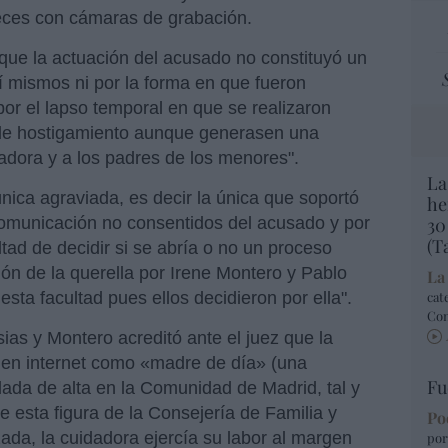
eces con cámaras de grabación.
 que la actuación del acusado no constituyó un
 sí mismos ni por la forma en que fueron
por el lapso temporal en que se realizaron
a de hostigamiento aunque generasen una
dadora y a los padres de los menores".
La
única agraviada, es decir la única que soportó
he
comunicación no consentidos del acusado y por
30
(T
ultad de decidir si se abría o no un proceso
ión de la querella por Irene Montero y Pablo
La
 esta facultad pues ellos decidieron por ella".
cat
Co
sias y Montero acreditó ante el juez que la
en internet como «madre de día» (una
Fu
ada de alta en la Comunidad de Madrid, tal y
 esta figura de la Consejería de Familia y
Po
izada, la cuidadora ejercía su labor al margen
por