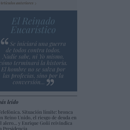
Artículos anteriores
El Reinado
Eucarístico
Se iniciará una guerra
de todos contra todos.
Nadie sabe, ni Yo mismo,
cómo terminará la historia.
El hombre no se salva por
las profecías, sino por la
conversión...
ás leído
Telefónica. Situación límite: bronca
en Reino Unido, el riesgo de deuda en
el alero... y Enrique Goñi reivindica
la Presidencia