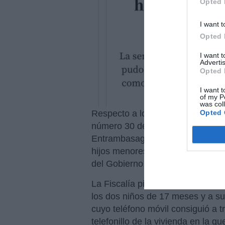
Opted 
I want t
Opted 
I want 
Advertis
Opted 
I want t
of my P
was col
Opted 
Respecto a los hechos en sí, hoy
número 30 de Madrid ha absuelto 
Entrambasaguas del delito de ac
hijos menores de la ministra de I
del Gobierno Pablo Iglesias y a s
La Fiscalía pidió un año de prisi
los dos niños de 17 meses y a su
cuyo teléfono móvil consiguió a t
telefonillo de la vivienda en la 