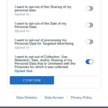
I want to opt-out of the Sharing of my
personal data.
Opinión
Opted In
Enormes minucias
I want to opt-out of the Sale of my
Personal Data.
por Eulogio López
Opted In
I want to opt-out of processing my
Personal Data for Targeted Advertising.
Opted In
I want to opt-out of Collection, Use,
Retention, Sale, and/or Sharing of my
Personal Data that Is Unrelated with the
Purposes for which it was collected.
Opted Out
CONFIRM
Nokia, Ericsson... Huawei: lo que importan
Data Deletion
Data Access
Privacy Policy
son las patentes
Eulogio López