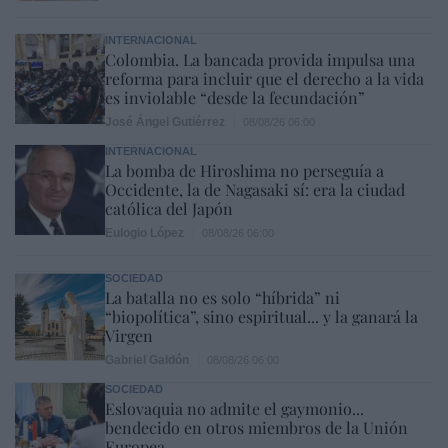
INTERNACIONAL
Colombia. La bancada provida impulsa una
reforma para incluir que el derecho a la vida
es inviolable “desde la fecundación”
José Ángel Gutiérrez
08/08/26 06:00
INTERNACIONAL
La bomba de Hiroshima no perseguía a
Occidente, la de Nagasaki sí: era la ciudad
católica del Japón
Eulogio López
08/08/26 06:00
SOCIEDAD
La batalla no es solo “híbrida” ni
“biopolítica”, sino espiritual... y la ganará la
Virgen
Gabriel Galdón
08/08/26 06:00
SOCIEDAD
Eslovaquia no admite el gaymonio...
bendecido en otros miembros de la Unión
Europea