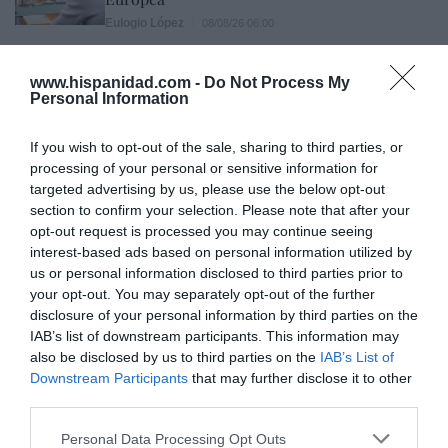
Eulogio López
08/08/26 06:00
www.hispanidad.com -
Do Not Process My
Marcelo Gullo: “El trabajo de desmitificar la
Personal Information
historia, de poner la verdadera, de
desmontar la falsificación, es un trabajo
If you wish to opt-out of the sale, sharing to third parties, or
processing of your personal or sensitive information for
cristiano"
targeted advertising by us, please use the below opt-out
por Hispanidad
section to confirm your selection. Please note that after your
opt-out request is processed you may continue seeing
Artículos anteriores
interest-based ads based on personal information utilized by
us or personal information disclosed to third parties prior to
DIARIO DE LA CORRUPCIÓN SANCHISTA
your opt-out. You may separately opt-out of the further
disclosure of your personal information by third parties on the
Diario de la corrupción sanchista. Hazte
IAB’s list of downstream participants. This information may
Oír se manifiesta delante de La Mareta:
also be disclosed by us to third parties on the
IAB’s List of
“Pedro Sánchez es un criminal”
Downstream Participants
that may further disclose it to other
third parties.
por Redacción
Personal Data Processing Opt Outs
Artículos anteriores