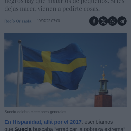
negros hay que matarlos de pequeños. Si les
dejas nacer, vienen a pedirte cosas.
10/07/22 07:00
Rocío Orizaola
Suecia celebra elecciones generales
En Hispanidad, allá por el 2017
, escribíamos
que
Suecia
buscaba "erradicar la pobreza extrema"