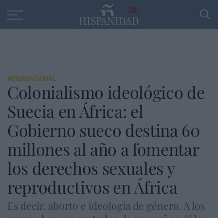
Educación
Entrevistas
PP
SANTANDER
R
30
INTERNACIONAL
Colonialismo ideológico de
Suecia en África: el
Gobierno sueco destina 60
millones al año a fomentar
los derechos sexuales y
reproductivos en África
Es decir, aborto e ideología de género. A los